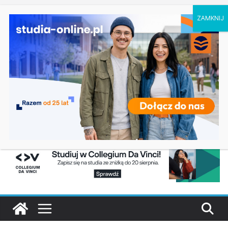
piątek, 7 sierpnia, 2026
Ostatnie
Dodatkowa rekrutacja na studia na UJD –
wpisy:
Uniwersytet Jana Długosza w Częstochowie
Biotechnologia – Uniwersytet Przyrodniczy w
Poznaniu
Zarządzanie w turystyce w Katowicach
Turystyka – Uniwersytet Wrocławski
Oceanotechnika w Szczecinie