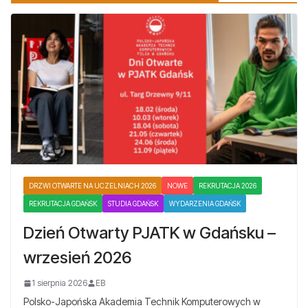
DRZWI OTWARTE NA UCZELNIACH 2026
NOWE
REKRUTACJA 2026
REKRUTACJA GDAŃSK
STUDIA GDAŃSK
WYDARZENIA GDAŃSK
Dzień Otwarty PJATK w Gdańsku –
wrzesień 2026
1 sierpnia 2026
EB
Polsko-Japońska Akademia Technik Komputerowych w