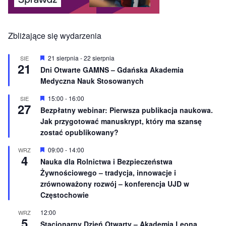
Zbliżające się wydarzenia
W
21 sierpnia
-
22 sierpnia
SIE
21
y
Dni Otwarte GAMNS – Gdańska Akademia
r
Medyczna Nauk Stosowanych
ó
ż
n
W
15:00
-
16:00
SIE
27
i
y
Bezpłatny webinar: Pierwsza publikacja naukowa.
o
r
Jak przygotować manuskrypt, który ma szansę
n
ó
e
ż
zostać opublikowany?
n
i
W
09:00
-
14:00
WRZ
o
4
y
Nauka dla Rolnictwa i Bezpieczeństwa
n
r
e
Żywnościowego – tradycja, innowacje i
ó
ż
zrównoważony rozwój – konferencja UJD w
n
Częstochowie
i
o
12:00
WRZ
n
5
e
Stacjonarny Dzień Otwarty – Akademia Leona