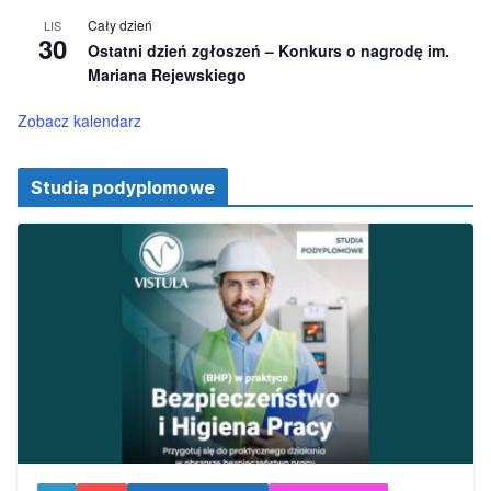
i
Cały dzień
LIS
o
30
Ostatni dzień zgłoszeń – Konkurs o nagrodę im.
n
e
Mariana Rejewskiego
Zobacz kalendarz
Studia podyplomowe