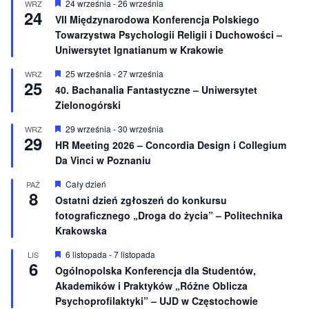
n
W
24 września
-
26 września
WRZ
24
i
y
VII Międzynarodowa Konferencja Polskiego
o
r
Towarzystwa Psychologii Religii i Duchowości –
n
ó
e
ż
Uniwersytet Ignatianum w Krakowie
n
i
W
25 września
-
27 września
WRZ
o
25
y
40. Bachanalia Fantastyczne – Uniwersytet
n
r
e
Zielonogórski
ó
ż
n
W
29 września
-
30 września
WRZ
29
i
y
HR Meeting 2026 – Concordia Design i Collegium
o
r
Da Vinci w Poznaniu
n
ó
e
ż
n
W
Cały dzień
PAŹ
8
i
y
Ostatni dzień zgłoszeń do konkursu
o
r
fotograficznego „Droga do życia” – Politechnika
n
ó
e
ż
Krakowska
n
i
W
6 listopada
-
7 listopada
LIS
o
6
y
Ogólnopolska Konferencja dla Studentów,
n
r
e
Akademików i Praktyków „Różne Oblicza
ó
ż
Psychoprofilaktyki” – UJD w Częstochowie
n