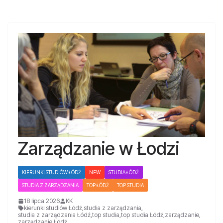
Zarządzanie w Łodzi
KIERUNKI STUDIÓW ŁÓDŹ
NEW
STUDIA ŁÓDŹ
STUDIA Z ZARZĄDZANIA
TOP ŁÓDŹ
TOP STUDIA
18 lipca 2026
KK
kierunki studiów Łódź
,
studia z zarządzania
,
studia z zarządzania Łódź
,
top studia
,
top studia Łódź
,
zarządzanie
,
zarządzanie Łódź