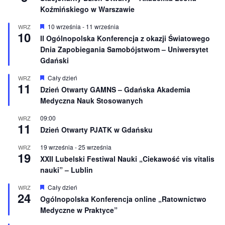
Koźmińskiego w Warszawie
W
10 września
-
11 września
WRZ
10
y
II Ogólnopolska Konferencja z okazji Światowego
r
Dnia Zapobiegania Samobójstwom – Uniwersytet
ó
ż
Gdański
n
i
W
Cały dzień
WRZ
o
11
y
Dzień Otwarty GAMNS – Gdańska Akademia
n
r
e
Medyczna Nauk Stosowanych
ó
ż
n
09:00
WRZ
11
i
Dzień Otwarty PJATK w Gdańsku
o
n
19 września
-
25 września
WRZ
e
19
XXII Lubelski Festiwal Nauki „Ciekawość vis vitalis
nauki” – Lublin
W
Cały dzień
WRZ
24
y
Ogólnopolska Konferencja online „Ratownictwo
r
Medyczne w Praktyce”
ó
ż