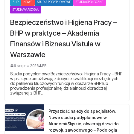
BHP
NOWE
STUDIA PODYPLOMOWE
STUDIA SPOŁECZNE
STUDIA WARSZAWA
Bezpieczeństwo i Higiena Pracy –
BHP w praktyce – Akademia
Finansów i Biznesu Vistula w
Warszawie
6 sierpnia 2026
EB
Studia podyplomowe Bezpieczeństwo i Higiena Pracy – BHP
w praktyce umożliwiają zdobycie kwalifikacji niezbędnych
do pełnienia kluczowych funkcji w obszarze BHP lub
prowadzenia profesjonalnej działalności doradczej
związanej z BHP…
Przyszłość należy do specjalistów.
Nowe studia podyplomowe w
Akademii Śląskiej otwierają drzwi do
rozwoju zawodowego – Podologia