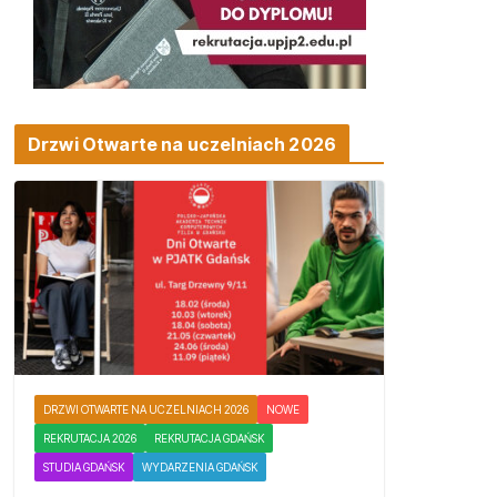
Drzwi Otwarte na uczelniach 2026
DRZWI OTWARTE NA UCZELNIACH 2026
NOWE
REKRUTACJA 2026
REKRUTACJA GDAŃSK
STUDIA GDAŃSK
WYDARZENIA GDAŃSK