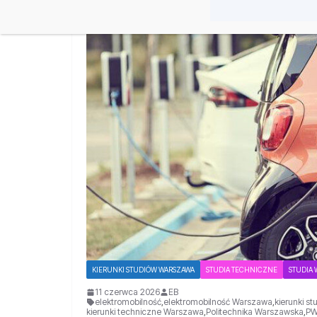
KIERUNKI STUDIÓW WARSZAWA
STUDIA TECHNICZNE
STUDIA
11 czerwca 2026
EB
elektromobilność
,
elektromobilność Warszawa
,
kierunki s
kierunki techniczne Warszawa
,
Politechnika Warszawska
,
P