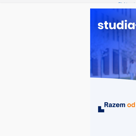
czwartek, 6 sierpnia, 2026
Ostatnie wpisy:
Elektron
Prawo w
Pedagogi
Kosmetol
Logistyka
MIASTA
UCZELNIE
KIERUNKI
elektromobilność Warszawa