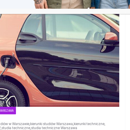
 WARSZAWA
tudiów w Warszawie
,
kierunki studiów Warszawa
,
kierunki techniczne
,
W
,
studia techniczne
,
studia techniczne Warszawa