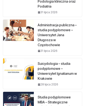
Podologia kliniczna oraz
Podiatria
31 lipca 2026
Administracja publiczna –
studia podyplomowe –
Uniwersytet Jana
Długosza w
Częstochowie
31 lipca 2026
Suicydologia – studia
podyplomowe –
Uniwersytet Ignatianum w
Krakowie
28 lipca 2026
Studia podyplomowe
MBA – Strategiczne