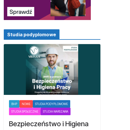
Studia podyplomowe
BHP
NOWE
STUDIA PODYPLOMOWE
STUDIA SPOŁECZNE
STUDIA WARSZAWA
Bezpieczeństwo i Higiena