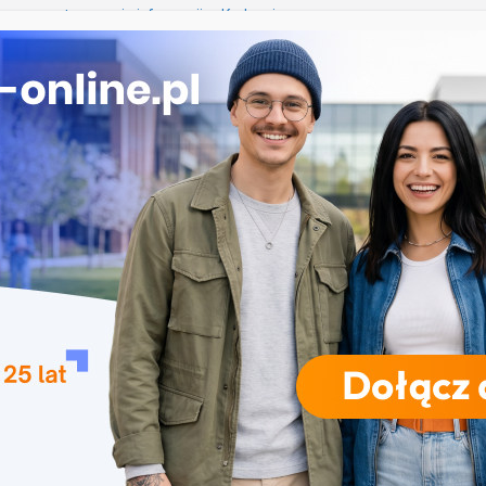
iczne przetwarzanie informacji w Krakowie
 Łomży
ka przedszkolna i wczesnoszkolna w Skierniewicach
ogia w Opolu
 – studia inżynierskie na Uniwersytecie Szczecińskim
RODZAJE STUDIÓW
REKRUTACJA
DRZWI OTWARTE
TO