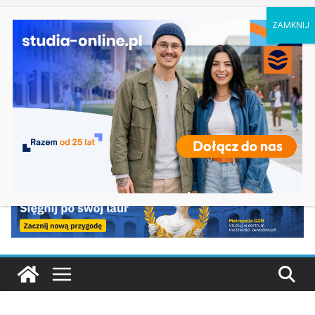
niedziela, 9 sierpnia, 2026
Ostatnie wpisy:
Geografia w Gdańsku
Ratownictwo medyczne w Olsztynie
Logistyka w Koszalinie
Informatyka w Nysie
Filozofia w Szczecinie