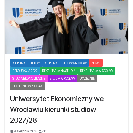
KIERUNKI STUDIÓW
KIERUNKI STUDIÓW WROCŁAW
NOWE
REKRUTACJA 2027
REKRUTACJA NA STUDIA
REKRUTACJA WROCŁAW
STUDIA EKONOMICZNE
STUDIA WROCŁAW
UCZELNIE
UCZELNIE WROCŁAW
Uniwersytet Ekonomiczny we
Wrocławiu kierunki studiów
2027/28
9 sierpnia 2026
KK