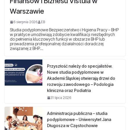
Finansów i Biznesu Vistula w
Warszawie
6 sierpnia 2026
EB
Studia podyplomowe Bezpieczeństwo i Higiena Pracy – BHP
w praktyce umożliwiają zdobycie kwalifikacji niezbędnych
do pełnienia kluczowych funkcji w obszarze BHP lub
prowadzenia profesjonalnej działalności doradczej
związanej z BHP…
Przyszłość należy do specjalistów.
Nowe studia podyplomowe w
Akademii Śląskiej otwierają drzwi do
rozwoju zawodowego – Podologia
kliniczna oraz Podiatria
31 lipca 2026
Administracja publiczna – studia
podyplomowe – Uniwersytet Jana
Długosza w Częstochowie