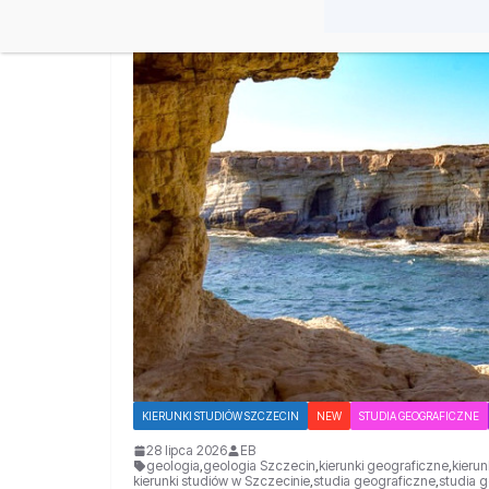
KIERUNKI STUDIÓW SZCZECIN
NEW
STUDIA GEOGRAFICZNE
28 lipca 2026
EB
geologia
,
geologia Szczecin
,
kierunki geograficzne
,
kieru
kierunki studiów w Szczecinie
,
studia geograficzne
,
studia 