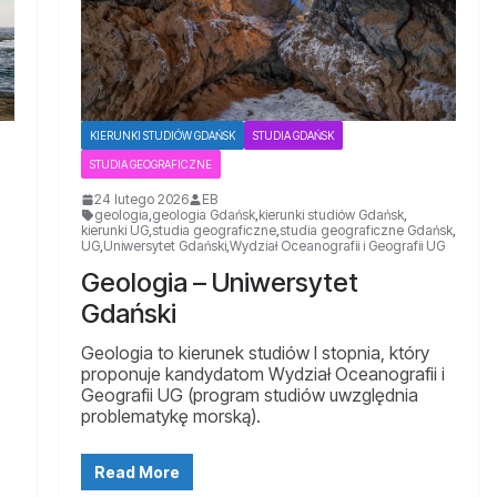
KIERUNKI STUDIÓW GDAŃSK
STUDIA GDAŃSK
STUDIA GEOGRAFICZNE
24 lutego 2026
EB
geologia
,
geologia Gdańsk
,
kierunki studiów Gdańsk
,
kierunki UG
,
studia geograficzne
,
studia geograficzne Gdańsk
,
UG
,
Uniwersytet Gdański
,
Wydział Oceanografii i Geografii UG
Geologia – Uniwersytet
Gdański
Geologia to kierunek studiów I stopnia, który
proponuje kandydatom Wydział Oceanografii i
Geografii UG (program studiów uwzględnia
problematykę morską).
Read More