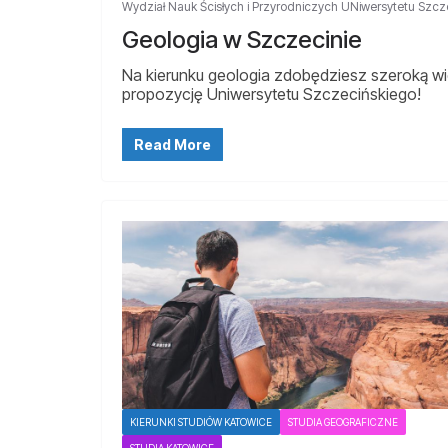
Wydział Nauk Ścisłych i Przyrodniczych UNiwersytetu Szcz
Geologia w Szczecinie
Na kierunku geologia zdobędziesz szeroką wied
propozycję Uniwersytetu Szczecińskiego!
Read More
KIERUNKI STUDIÓW KATOWICE
STUDIA GEOGRAFICZNE