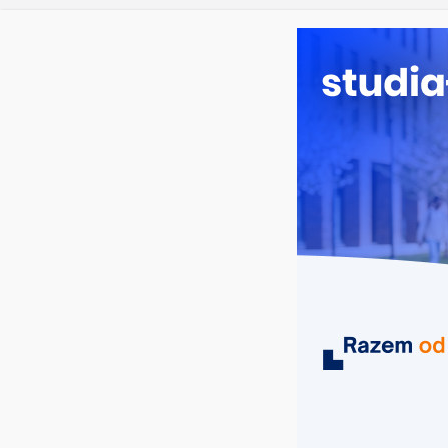
czwartek, 6 sierpnia, 2026
Ostatnie wpisy:
Elektron
Prawo w
Pedagogi
Kosmetol
Logistyka
MIASTA
UCZELNIE
KIERUNKI
geologia