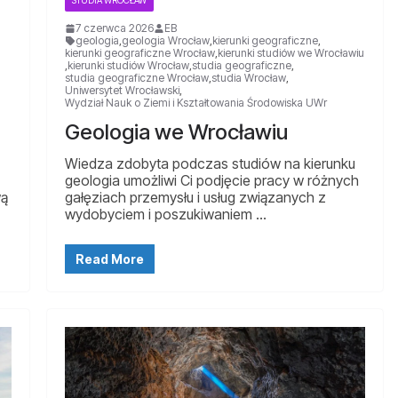
STUDIA WROCŁAW
7 czerwca 2026
EB
geologia
,
geologia Wrocław
,
kierunki geograficzne
,
kierunki geograficzne Wrocław
,
kierunki studiów we Wrocławiu
,
kierunki studiów Wrocław
,
studia geograficzne
,
studia geograficzne Wrocław
,
studia Wrocław
,
Uniwersytet Wrocławski
,
Wydział Nauk o Ziemi i Kształtowania Środowiska UWr
Geologia we Wrocławiu
Wiedza zdobyta podczas studiów na kierunku
geologia umożliwi Ci podjęcie pracy w różnych
wą
gałęziach przemysłu i usług związanych z
wydobyciem i poszukiwaniem …
Read More