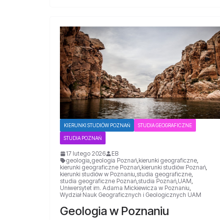
KIERUNKI STUDIÓW POZNAŃ
STUDIA GEOGRAFICZNE
STUDIA POZNAŃ
17 lutego 2026
EB
geologia
,
geologia Poznań
,
kierunki geograficzne
,
kierunki geograficzne Poznań
,
kierunki studiów Poznań
,
kierunki studiów w Poznaniu
,
studia geograficzne
,
studia geograficzne Poznań
,
studia Poznań
,
UAM
,
Uniwersytet im. Adama Mickiewicza w Poznaniu
,
Wydział Nauk Geograficznych i Geologicznych UAM
Geologia w Poznaniu