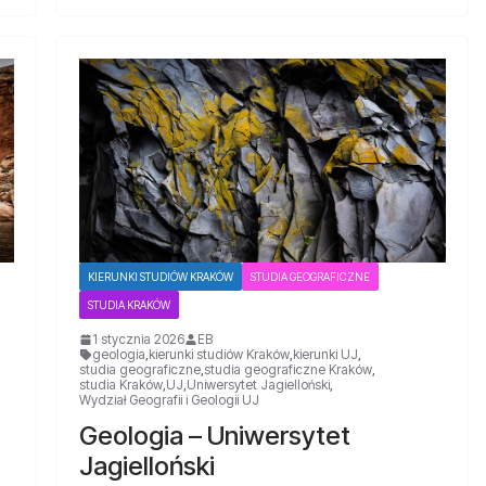
KIERUNKI STUDIÓW KRAKÓW
STUDIA GEOGRAFICZNE
STUDIA KRAKÓW
1 stycznia 2026
EB
geologia
,
kierunki studiów Kraków
,
kierunki UJ
,
studia geograficzne
,
studia geograficzne Kraków
,
studia Kraków
,
UJ
,
Uniwersytet Jagielloński
,
Wydział Geografii i Geologii UJ
Geologia – Uniwersytet
Jagielloński