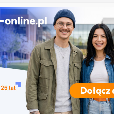
iczne przetwarzanie informacji w Krakowie
 Łomży
ka przedszkolna i wczesnoszkolna w Skierniewicach
ogia w Opolu
 – studia inżynierskie na Uniwersytecie Szczecińskim
RODZAJE STUDIÓW
REKRUTACJA
DRZWI OTWARTE
TO