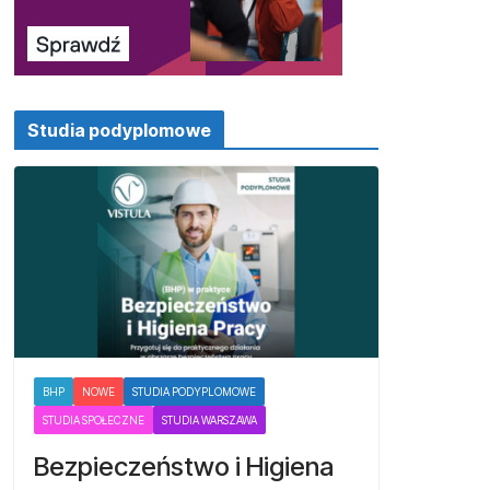
Studia podyplomowe
BHP
NOWE
STUDIA PODYPLOMOWE
STUDIA SPOŁECZNE
STUDIA WARSZAWA
Bezpieczeństwo i Higiena