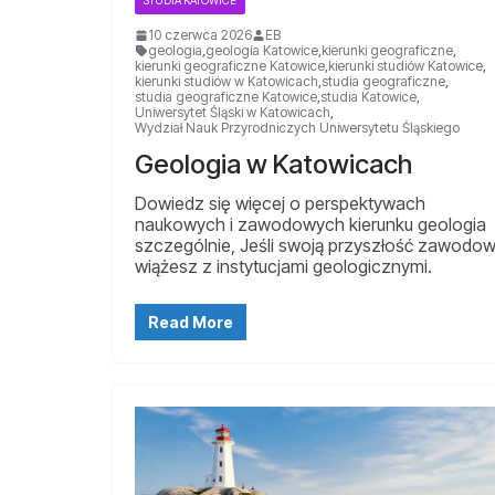
STUDIA KATOWICE
10 czerwca 2026
EB
geologia
,
geologia Katowice
,
kierunki geograficzne
,
kierunki geograficzne Katowice
,
kierunki studiów Katowice
,
kierunki studiów w Katowicach
,
studia geograficzne
,
studia geograficzne Katowice
,
studia Katowice
,
Uniwersytet Śląski w Katowicach
,
Wydział Nauk Przyrodniczych Uniwersytetu Śląskiego
Geologia w Katowicach
Dowiedz się więcej o perspektywach
naukowych i zawodowych kierunku geologia
szczególnie, Jeśli swoją przyszłość zawodo
wiążesz z instytucjami geologicznymi.
Read More