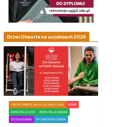
Drzwi Otwarte na uczelniach 2026
DRZWI OTWARTE NA UCZELNIACH 2026
NOWE
REKRUTACJA 2026
REKRUTACJA GDAŃSK
STUDIA GDAŃSK
WYDARZENIA GDAŃSK