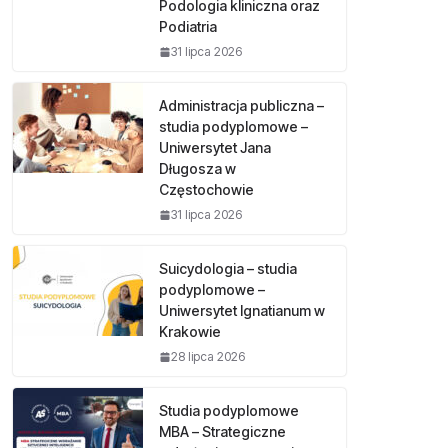
Podologia kliniczna oraz
Podiatria
31 lipca 2026
Administracja publiczna –
studia podyplomowe –
Uniwersytet Jana
Długosza w
Częstochowie
31 lipca 2026
Suicydologia – studia
podyplomowe –
Uniwersytet Ignatianum w
Krakowie
28 lipca 2026
Studia podyplomowe
MBA – Strategiczne