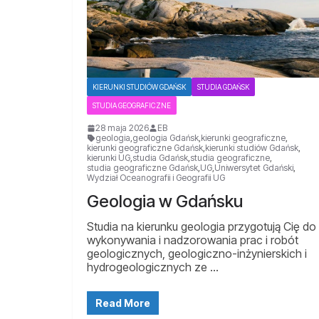
KIERUNKI STUDIÓW GDAŃSK
STUDIA GDAŃSK
STUDIA GEOGRAFICZNE
28 maja 2026
EB
geologia
,
geologia Gdańsk
,
kierunki geograficzne
,
kierunki geograficzne Gdańsk
,
kierunki studiów Gdańsk
,
kierunki UG
,
studia Gdańsk
,
studia geograficzne
,
studia geograficzne Gdańsk
,
UG
,
Uniwersytet Gdański
,
Wydział Oceanografii i Geografii UG
Geologia w Gdańsku
Studia na kierunku geologia przygotują Cię do
wykonywania i nadzorowania prac i robót
geologicznych, geologiczno-inżynierskich i
hydrogeologicznych ze …
Read More