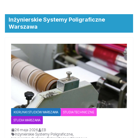
Inżynierskie Systemy Poligraficzne
Warszawa
KIERUNKI STUDIÓW WARSZAWA
STUDIA TECHNICZNE
STUDIA WARSZAWA
26 maja 2026
EB
Inżynierskie Systemy Poligraficzne
,