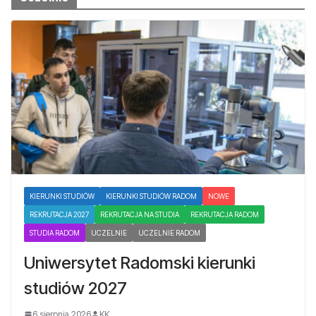
KIERUNKI STUDIÓW
KIERUNKI STUDIÓW RADOM
NOWE
REKRUTACJA 2027
REKRUTACJA NA STUDIA
REKRUTACJA RADOM
STUDIA RADOM
UCZELNIE
UCZELNIE RADOM
Uniwersytet Radomski kierunki
studiów 2027
6 sierpnia 2026
KK