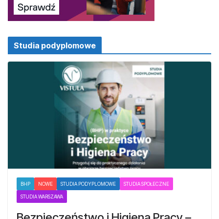
Studia podyplomowe
BHP
NOWE
STUDIA PODYPLOMOWE
STUDIA SPOŁECZNE
STUDIA WARSZAWA
Bezpieczeństwo i Higiena Pracy –