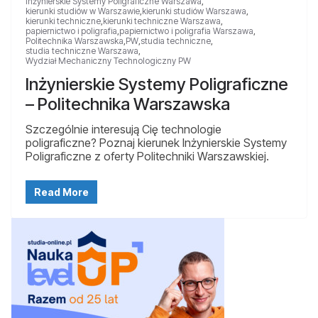
Inżynierskie Systemy Poligraficzne Warszawa
,
kierunki studiów w Warszawie
,
kierunki studiów Warszawa
,
kierunki techniczne
,
kierunki techniczne Warszawa
,
papiernictwo i poligrafia
,
papiernictwo i poligrafia Warszawa
,
Politechnika Warszawska
,
PW
,
studia techniczne
,
studia techniczne Warszawa
,
Wydział Mechaniczny Technologiczny PW
Inżynierskie Systemy Poligraficzne
– Politechnika Warszawska
Szczególnie interesują Cię technologie
poligraficzne? Poznaj kierunek Inżynierskie Systemy
Poligraficzne z oferty Politechniki Warszawskiej.
Read More