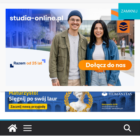
czwartek, 6 sierpnia, 2026
Ostatnie
Elektroniczne przetwarzanie informacji w
wpisy:
Krakowie
Prawo w Łomży
Pedagogika przedszkolna i wczesnoszkolna w
Skierniewicach
Kosmetologia w Opolu
Logistyka – studia inżynierskie na Uniwersytecie
Szczecińskim