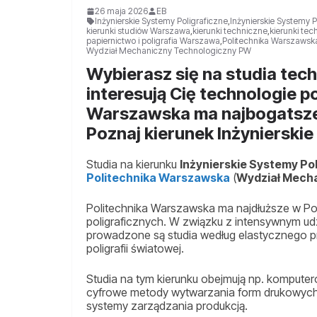
26 maja 2026
EB
Inżynierskie Systemy Poligraficzne
,
Inżynierskie Systemy 
kierunki studiów Warszawa
,
kierunki techniczne
,
kierunki te
papiernictwo i poligrafia Warszawa
,
Politechnika Warszawsk
Wydział Mechaniczny Technologiczny PW
Wybierasz się na studia te
interesują Cię technologie p
Warszawska ma najbogatsze
Poznaj kierunek Inżynierskie
Studia na kierunku
Inżynierskie Systemy Po
Politechnika Warszawska
(
Wydział Mech
Politechnika Warszawska ma najdłuższe w Pols
poligraficznych. W związku z intensywnym udz
prowadzone są studia według elastycznego
poligrafii światowej.
Studia na tym kierunku obejmują np. komputer
cyfrowe metody wytwarzania form drukowych,
systemy zarządzania produkcją.