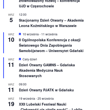
zrównoważony rozwój – konferencja
n
UJD w Częstochowie
i
o
12:00
WRZ
n
5
e
Stacjonarny Dzień Otwarty – Akademia
Leona Koźmińskiego w Warszawie
W
10 września
-
11 września
WRZ
10
y
II Ogólnopolska Konferencja z okazji
r
Światowego Dnia Zapobiegania
ó
ż
Samobójstwom – Uniwersytet Gdański
n
i
W
Cały dzień
WRZ
o
11
y
Dzień Otwarty GAMNS – Gdańska
n
r
e
Akademia Medyczna Nauk
ó
ż
Stosowanych
n
i
09:00
WRZ
o
11
Dzień Otwarty PJATK w Gdańsku
n
e
19 września
-
25 września
WRZ
19
XXII Lubelski Festiwal Nauki
„Ciekawość vis vitalis nauki” – Lublin