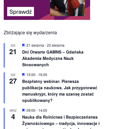
Zbliżające się wydarzenia
W
21 sierpnia
-
22 sierpnia
SIE
21
y
Dni Otwarte GAMNS – Gdańska
r
Akademia Medyczna Nauk
ó
ż
Stosowanych
n
i
W
15:00
-
16:00
SIE
o
27
y
Bezpłatny webinar: Pierwsza
n
r
e
publikacja naukowa. Jak przygotować
ó
ż
manuskrypt, który ma szansę zostać
n
opublikowany?
i
o
W
09:00
-
14:00
WRZ
n
4
y
e
Nauka dla Rolnictwa i Bezpieczeństwa
r
Żywnościowego – tradycja, innowacje i
ó
ż