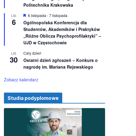
e
ż
Politechnika Krakowska
n
i
W
6 listopada
-
7 listopada
LIS
o
6
y
Ogólnopolska Konferencja dla
n
r
e
Studentów, Akademików i Praktyków
ó
ż
„Różne Oblicza Psychoprofilaktyki” –
n
UJD w Częstochowie
i
o
Cały dzień
LIS
n
30
e
Ostatni dzień zgłoszeń – Konkurs o
nagrodę im. Mariana Rejewskiego
Zobacz kalendarz
Studia podyplomowe