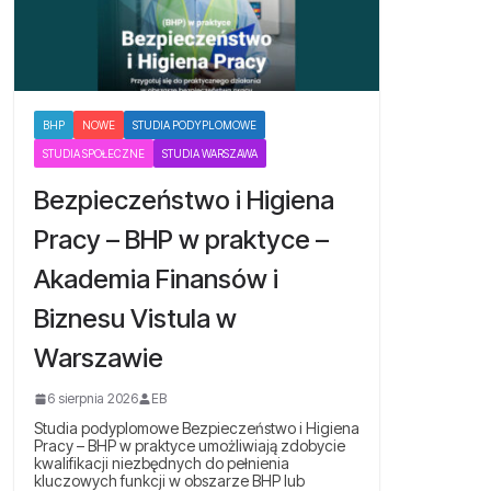
BHP
NOWE
STUDIA PODYPLOMOWE
STUDIA SPOŁECZNE
STUDIA WARSZAWA
Bezpieczeństwo i Higiena
Pracy – BHP w praktyce –
Akademia Finansów i
Biznesu Vistula w
Warszawie
6 sierpnia 2026
EB
Studia podyplomowe Bezpieczeństwo i Higiena
Pracy – BHP w praktyce umożliwiają zdobycie
kwalifikacji niezbędnych do pełnienia
kluczowych funkcji w obszarze BHP lub