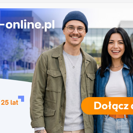
łowiańska w Krakowie
oryczne w Łodzi
iznesowa i Data Science – Collegium Da Vinci w
polu
 Rzeszowie
RODZAJE STUDIÓW
REKRUTACJA
DRZWI OTWARTE
TO