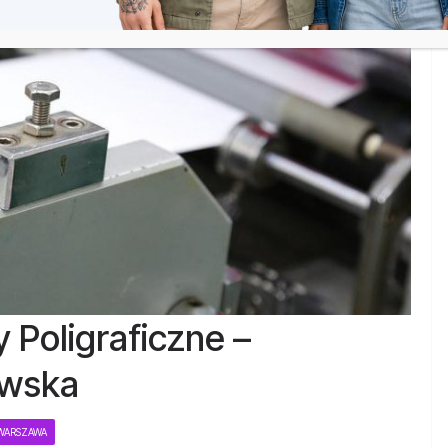
 Poligraficzne –
awska
 WARSZAWA