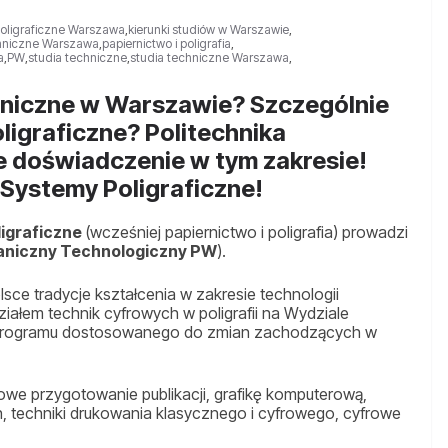
Poligraficzne Warszawa
,
kierunki studiów w Warszawie
,
chniczne Warszawa
,
papiernictwo i poligrafia
,
a
,
PW
,
studia techniczne
,
studia techniczne Warszawa
,
chniczne w Warszawie? Szczególnie
oligraficzne? Politechnika
 doświadczenie w tym zakresie!
 Systemy Poligraficzne!
ligraficzne
(wcześniej papiernictwo i poligrafia) prowadzi
aniczny Technologiczny PW
).
ce tradycje kształcenia w zakresie technologii
iałem technik cyfrowych w poligrafii na Wydziale
 programu dostosowanego do zmian zachodzących w
owe przygotowanie publikacji, grafikę komputerową,
 techniki drukowania klasycznego i cyfrowego, cyfrowe