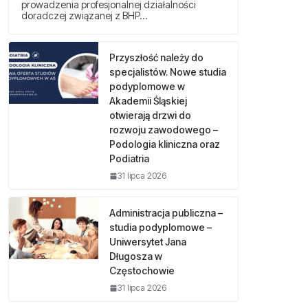
prowadzenia profesjonalnej działalności
doradczej związanej z BHP…
Przyszłość należy do
specjalistów. Nowe studia
podyplomowe w
Akademii Śląskiej
otwierają drzwi do
rozwoju zawodowego –
Podologia kliniczna oraz
Podiatria
31 lipca 2026
Administracja publiczna –
studia podyplomowe –
Uniwersytet Jana
Długosza w
Częstochowie
31 lipca 2026