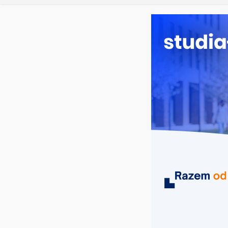
sobota, 8 sierpnia, 2026
Ostatnie wpisy:
Filologia s
Studia hist
Analityka b
Poznaniu
Chemia w O
Biologia w
MIASTA
UCZELNIE
KIERUNKI