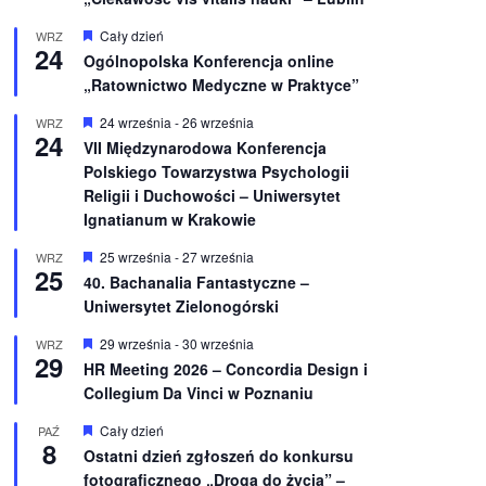
W
Cały dzień
WRZ
24
y
Ogólnopolska Konferencja online
r
„Ratownictwo Medyczne w Praktyce”
ó
ż
n
W
24 września
-
26 września
WRZ
24
i
y
VII Międzynarodowa Konferencja
o
r
Polskiego Towarzystwa Psychologii
n
ó
e
ż
Religii i Duchowości – Uniwersytet
n
Ignatianum w Krakowie
i
o
W
25 września
-
27 września
WRZ
n
25
y
e
40. Bachanalia Fantastyczne –
r
Uniwersytet Zielonogórski
ó
ż
n
W
29 września
-
30 września
WRZ
29
i
y
HR Meeting 2026 – Concordia Design i
o
r
Collegium Da Vinci w Poznaniu
n
ó
e
ż
n
W
Cały dzień
PAŹ
8
i
y
Ostatni dzień zgłoszeń do konkursu
o
r
fotograficznego „Droga do życia” –
n
ó