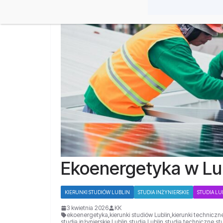
Ekoenergetyka w Lub
KIERUNKI STUDIÓW LUBLIN
STUDIA INŻYNIERSKIE
STUDIA LU
3 kwietnia 2026
KK
ekoenergetyka
,
kierunki studiów Lublin
,
kierunki techniczn
studia inżynierskie Lublin
,
studia Lublin
,
studia techniczne
,
st