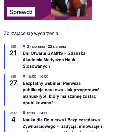
Zbliżające się wydarzenia
W
21 sierpnia
-
22 sierpnia
SIE
21
y
Dni Otwarte GAMNS – Gdańska
r
Akademia Medyczna Nauk
ó
ż
Stosowanych
n
i
W
15:00
-
16:00
SIE
o
27
y
Bezpłatny webinar: Pierwsza
n
r
e
publikacja naukowa. Jak przygotować
ó
ż
manuskrypt, który ma szansę zostać
n
opublikowany?
i
o
W
09:00
-
14:00
WRZ
n
4
y
e
Nauka dla Rolnictwa i Bezpieczeństwa
r
Żywnościowego – tradycja, innowacje i
ó
ż