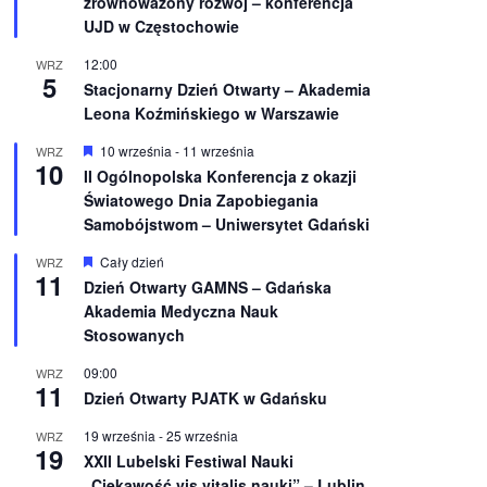
zrównoważony rozwój – konferencja
n
UJD w Częstochowie
i
o
12:00
WRZ
n
5
e
Stacjonarny Dzień Otwarty – Akademia
Leona Koźmińskiego w Warszawie
W
10 września
-
11 września
WRZ
10
y
II Ogólnopolska Konferencja z okazji
r
Światowego Dnia Zapobiegania
ó
ż
Samobójstwom – Uniwersytet Gdański
n
i
W
Cały dzień
WRZ
o
11
y
Dzień Otwarty GAMNS – Gdańska
n
r
e
Akademia Medyczna Nauk
ó
ż
Stosowanych
n
i
09:00
WRZ
o
11
Dzień Otwarty PJATK w Gdańsku
n
e
19 września
-
25 września
WRZ
19
XXII Lubelski Festiwal Nauki
„Ciekawość vis vitalis nauki” – Lublin