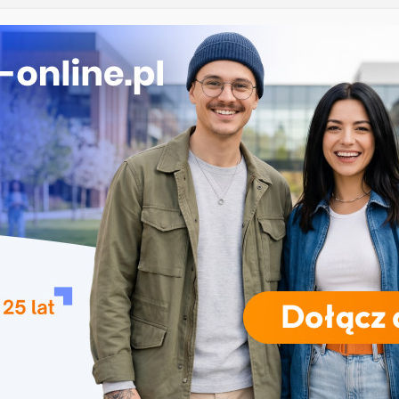
ekrutacja na studia na UJD – Uniwersytet Jana
Częstochowie
gia – Uniwersytet Przyrodniczy w Poznaniu
 w turystyce w Katowicach
Uniwersytet Wrocławski
ika w Szczecinie
RODZAJE STUDIÓW
REKRUTACJA
DRZWI OTWARTE
TO