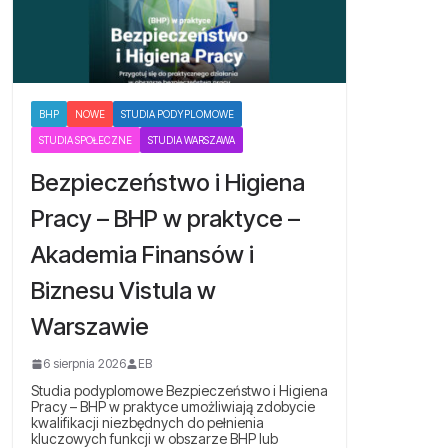
BHP
NOWE
STUDIA PODYPLOMOWE
STUDIA SPOŁECZNE
STUDIA WARSZAWA
Bezpieczeństwo i Higiena
Pracy – BHP w praktyce –
Akademia Finansów i
Biznesu Vistula w
Warszawie
6 sierpnia 2026
EB
Studia podyplomowe Bezpieczeństwo i Higiena
Pracy – BHP w praktyce umożliwiają zdobycie
kwalifikacji niezbędnych do pełnienia
kluczowych funkcji w obszarze BHP lub