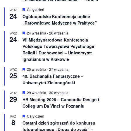
W
Cały dzień
WRZ
24
y
Ogólnopolska Konferencja online
r
„Ratownictwo Medyczne w Praktyce”
ó
ż
n
W
24 września
-
26 września
WRZ
24
i
y
VII Międzynarodowa Konferencja
o
r
Polskiego Towarzystwa Psychologii
n
ó
e
ż
Religii i Duchowości – Uniwersytet
n
Ignatianum w Krakowie
i
o
W
25 września
-
27 września
WRZ
n
25
y
e
40. Bachanalia Fantastyczne –
r
Uniwersytet Zielonogórski
ó
ż
n
W
29 września
-
30 września
WRZ
29
i
y
HR Meeting 2026 – Concordia Design i
o
r
Collegium Da Vinci w Poznaniu
n
ó
e
ż
n
W
Cały dzień
PAŹ
8
i
y
Ostatni dzień zgłoszeń do konkursu
o
r
fotograficznego „Droga do życia” –
n
ó