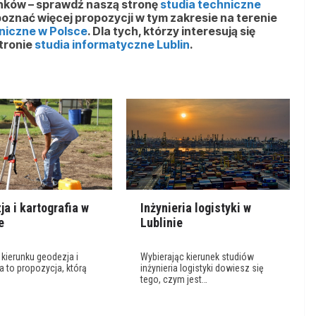
unków – sprawdź naszą stronę
studia techniczne
 poznać więcej propozycji w tym zakresie na terenie
niczne w Polsce
. Dla tych, którzy interesują się
tronie
studia informatyczne Lublin
.
a i kartografia w
Inżynieria logistyki w
e
Lublinie
 kierunku geodezja i
Wybierając kierunek studiów
ia to propozycja, którą
inżynieria logistyki dowiesz się
tego, czym jest…