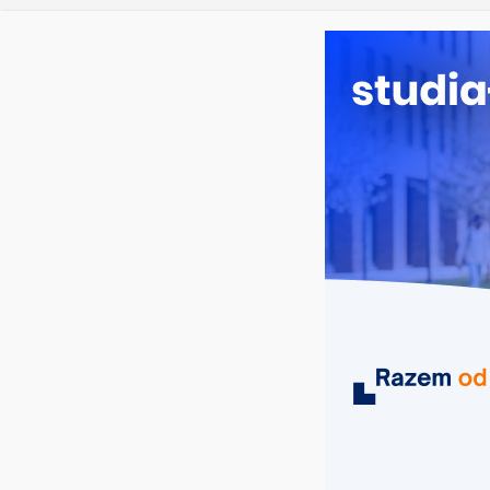
piątek, 7 sierpnia, 2026
Ostatnie wpisy:
Dodatkowa r
Długosza w 
Biotechnolo
Zarządzanie
Turystyka – 
Oceanotechn
MIASTA
UCZELNIE
KIERUNKI