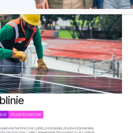
linie
BLIN
STUDIA TECHNICZNE
e
,
kierunki techniczne Lublin
,
środowisko
,
studia inżynierskie
,
udia techniczne Lublin
,
Uniwersytet Przyrodniczy w Lublinie