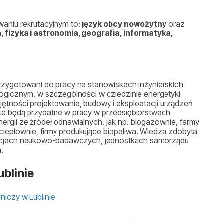
aniu rekrutacyjnym to:
język obcy nowożytny
oraz
, fizyka i astronomia, geografia, informatyka,
zygotowani do pracy na stanowiskach inżynierskich
logicznym, w szczególności w dziedzinie energetyki
jętności projektowania, budowy i eksploatacji urządzeń
te będą przydatne w pracy w przedsiębiorstwach
nergii ze źródeł odnawialnych, jak np. biogazownie, farmy
ociepłownie, firmy produkujące biopaliwa. Wiedza zdobyta
ytucjach naukowo-badawczych, jednostkach samorządu
.
blinie
niczy w Lublinie