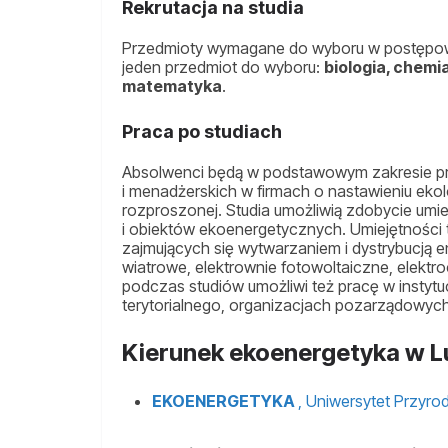
Rekrutacja na studia
Przedmioty wymagane do wyboru w postępow
jeden przedmiot do wyboru:
biologia, chemia
matematyka
.
Praca po studiach
Absolwenci będą w podstawowym zakresie pr
i menadżerskich w firmach o nastawieniu eko
rozproszonej. Studia umożliwią zdobycie umie
i obiektów ekoenergetycznych. Umiejętności 
zajmujących się wytwarzaniem i dystrybucją e
wiatrowe, elektrownie fotowoltaiczne, elektr
podczas studiów umożliwi też pracę w inst
terytorialnego, organizacjach pozarządowych
Kierunek ekoenergetyka w Lu
EKOENERGETYKA
, Uniwersytet Przyrod