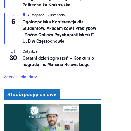
e
ż
Politechnika Krakowska
n
i
W
6 listopada
-
7 listopada
LIS
o
6
y
Ogólnopolska Konferencja dla
n
r
e
Studentów, Akademików i Praktyków
ó
ż
„Różne Oblicza Psychoprofilaktyki” –
n
UJD w Częstochowie
i
o
Cały dzień
LIS
n
30
e
Ostatni dzień zgłoszeń – Konkurs o
nagrodę im. Mariana Rejewskiego
Zobacz kalendarz
Studia podyplomowe