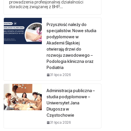
prowadzenia profesjonalnej działalności
doradczej związanej z BHP…
Przyszłość należy do
specjalistów. Nowe studia
podyplomowe w
Akademii Śląskiej
otwierają drzwi do
rozwoju zawodowego –
Podologia kliniczna oraz
Podiatria
31 lipca 2026
Administracja publiczna –
studia podyplomowe –
Uniwersytet Jana
Długosza w
Częstochowie
31 lipca 2026