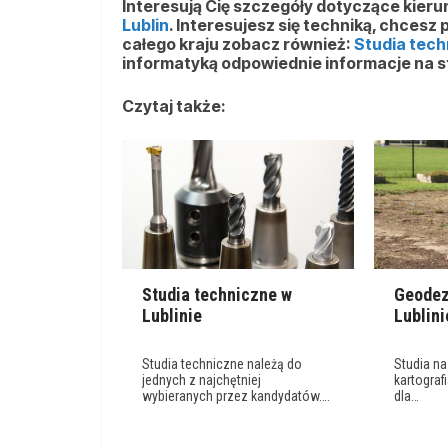
Interesują Cię szczegóły dotyczące kier
Lublin
. Interesujesz się techniką, chcesz
całego kraju zobacz również:
Studia tech
informatyką odpowiednie informacje na s
Czytaj także:
Studia techniczne w
Geodezj
Lublinie
Lublini
Studia techniczne należą do
Studia na
jednych z najchętniej
kartograf
wybieranych przez kandydatów….
dla…