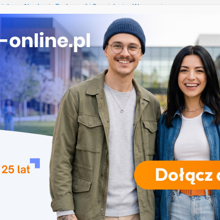
cjalna – Akademia Pedagogiki Specjalnej w Warszawie
edagogiczne w Olsztynie
nie w Gorzowie Wielkopolskim
a i rekreacja w Częstochowie
ka w Koszalinie
RODZAJE STUDIÓW
REKRUTACJA
DRZWI OTWARTE
TO