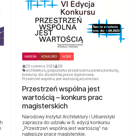
KARIERA
KONKURSY
NOWE
23 czerwca 2023
EB
architektura
,
gospodarka przestrzenna
,
kariera
,
konkursy
,
konkursy dla studentów
,
prace dyplomowe
,
Przestrzeń wspólna jest wartością
,
wzornictwo
Przestrzeń wspólna jest
wartością – konkurs prac
magisterskich
Narodowy Instytut Architektury i Urbanistyki
ch
zaprasza do udziału w 6. edycji konkursu
h
„Przestrzeń wspólna jest wartością” na
najlepsze prace magisterskie.