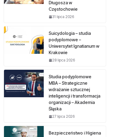
Długosza w
Częstochowie
31 lipca 2026
Suicydologia – studia
podyplomowe –
Uniwersytet Ignatianum w
Krakowie
28 lipca 2026
Studia podyplomowe
MBA – Strategiczne
wdrażanie sztucznej
inteligencji i transformacja
organizacji – Akademia
Śląska
27 lipca 2026
Bezpieczeństwo i Higiena