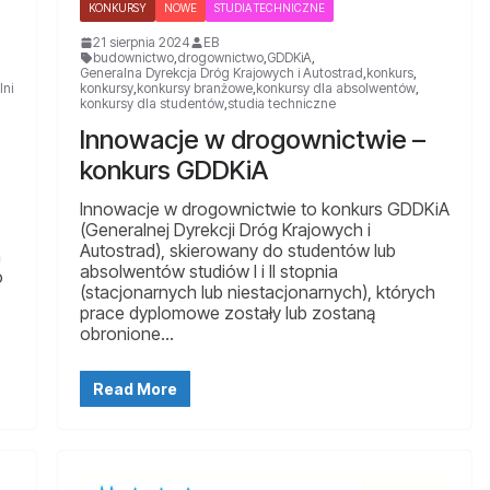
KONKURSY
NOWE
STUDIA TECHNICZNE
21 sierpnia 2024
EB
budownictwo
,
drogownictwo
,
GDDKiA
,
Generalna Dyrekcja Dróg Krajowych i Autostrad
,
konkurs
,
lni
konkursy
,
konkursy branżowe
,
konkursy dla absolwentów
,
konkursy dla studentów
,
studia techniczne
Innowacje w drogownictwie –
konkurs GDDKiA
Innowacje w drogownictwie to konkurs GDDKiA
(Generalnej Dyrekcji Dróg Krajowych i
Autostrad), skierowany do studentów lub
a
absolwentów studiów I i II stopnia
o
(stacjonarnych lub niestacjonarnych), których
prace dyplomowe zostały lub zostaną
obronione…
Read More