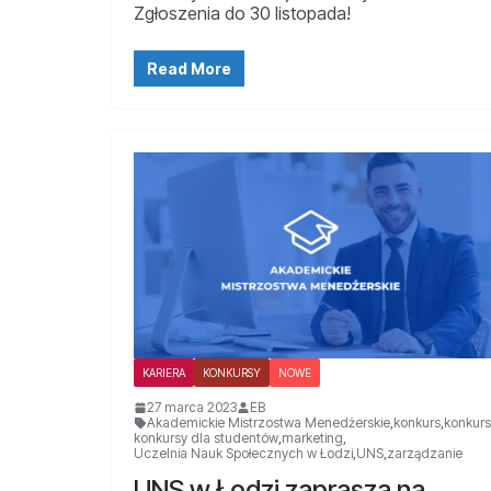
Zgłoszenia do 30 listopada!
Read More
KARIERA
KONKURSY
NOWE
27 marca 2023
EB
Akademickie Mistrzostwa Menedżerskie
,
konkurs
,
konkurs
konkursy dla studentów
,
marketing
,
Uczelnia Nauk Społecznych w Łodzi
,
UNS
,
zarządzanie
UNS w Łodzi zaprasza na