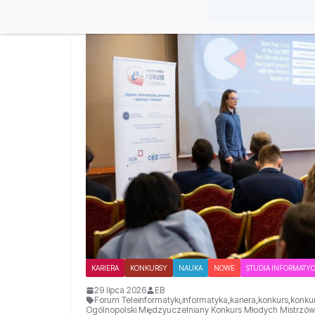
KARIERA
KONKURSY
NAUKA
NOWE
STUDIA INFORMATY
29 lipca 2026
EB
Forum Teleinformatyki
,
informatyka
,
kariera
,
konkurs
,
konku
Ogólnopolski Międzyuczelniany Konkurs Młodych Mistrzów