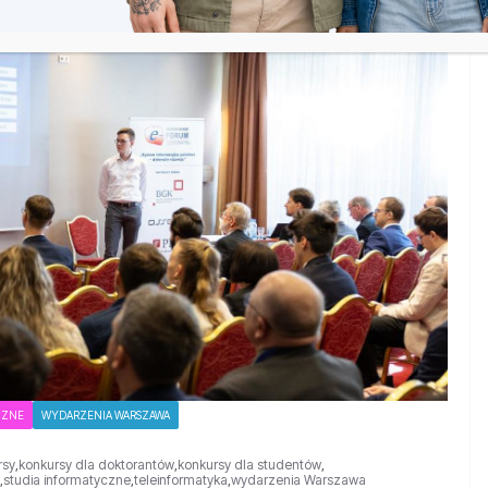
CZNE
WYDARZENIA WARSZAWA
rsy
,
konkursy dla doktorantów
,
konkursy dla studentów
,
,
studia informatyczne
,
teleinformatyka
,
wydarzenia Warszawa