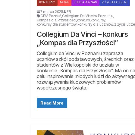
KONKURSY
NOWE
STUDIA POZNAŃ
Z ŻYCIA UCZELNI
7 marca 2025
EB
CDV Poznań
,
Collegium Da Vinci w Poznaniu
,
Kompas dla Przyszłości
,
konkurs
,
konkursy
,
konkursy dla studentów
,
konkursy dla uczniów
,
z życia ucze
Collegium Da Vinci – konkurs
„Kompas dla Przyszłości”
Collegium da Vinci w Poznaniu zaprasza
uczniów szkół podstawowych, średnich oraz
studentów z Wielkopolski do udziału w
konkursie „Kompas dla Przyszłości”. Ma on n
celu inspirowanie młodych ludzi do aktywneg
rozwiązywania kluczowych problemów
współczesnego świata.
Read More