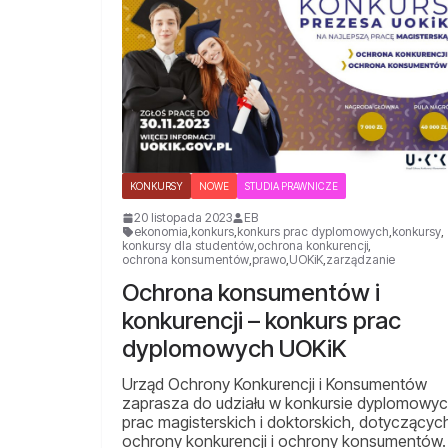
KONKURSY
NOWE
STUDIA PRAWNICZE
20 listopada 2023
EB
ekonomia
,
konkurs
,
konkurs prac dyplomowych
,
konkursy
,
konkursy dla studentów
,
ochrona konkurencji
,
ochrona konsumentów
,
prawo
,
UOKiK
,
zarządzanie
Ochrona konsumentów i
konkurencji – konkurs prac
dyplomowych UOKiK
Urząd Ochrony Konkurencji i Konsumentów
zaprasza do udziału w konkursie dyplomowy
prac magisterskich i doktorskich, dotyczącyc
ochrony konkurencji i ochrony konsumentów.