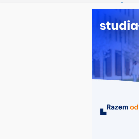
czwartek, 6 sierpnia, 2026
Ostatnie wpisy:
Praca so
Studia p
Zarządza
Turystyk
Energety
MIASTA
UCZELNIE
KIERUNKI
konkursy dla studentów