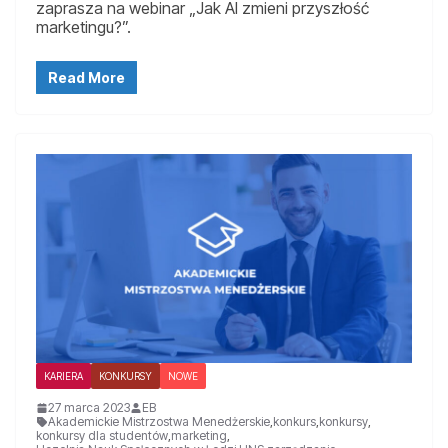
zaprasza na webinar „Jak AI zmieni przyszłość
marketingu?”.
Read More
KARIERA
KONKURSY
NOWE
27 marca 2023
EB
Akademickie Mistrzostwa Menedżerskie
,
konkurs
,
konkursy
,
konkursy dla studentów
,
marketing
,