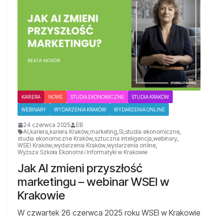
KARIERA
NOWE
STUDIA EKONOMICZNE
STUDIA KRAKÓW
WEBINARY
WYDARZENIA KRAKÓW
WYDARZENIA ONLINE
24 czerwca 2025
EB
AI
,
kariera
,
kariera Kraków
,
marketing
,
SI
,
studia ekonomiczne
,
studia ekonomiczne Kraków
,
sztuczna inteligencja
,
webinary
,
WSEI Kraków
,
wydarzenia Kraków
,
wydarzenia online
,
Wyższa Szkoła Ekonomii i Informatyki w Krakowie
Jak AI zmieni przyszłość
marketingu – webinar WSEI w
Krakowie
W czwartek 26 czerwca 2025 roku WSEI w Krakowie