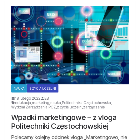
NAUKA
Z ŻYCIA UCZELNI
18 lutego 2022
EB
edukacja
,
marketing
,
nauka
,
Politechnika Częstochowska
,
Wydział Zarządzania PCZ
,
z życia uczelni
,
zarządzanie
Wpadki marketingowe – z vloga
Politechniki Częstochowskiej
Polecamy kolejny odcinek vloga „Marketingowo, nie