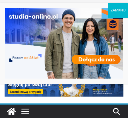
niedziela, 9 sierpnia, 2026
Ostatnie wpisy:
Geografia w Gdańsku
Ratownictwo medyczne w Olsztynie
Logistyka w Koszalinie
Informatyka w Nysie
Filozofia w Szczecinie