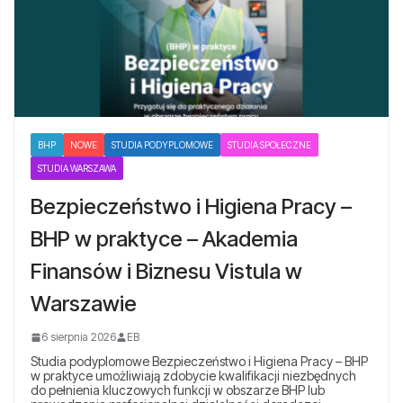
BHP
NOWE
STUDIA PODYPLOMOWE
STUDIA SPOŁECZNE
STUDIA WARSZAWA
Bezpieczeństwo i Higiena Pracy –
BHP w praktyce – Akademia
Finansów i Biznesu Vistula w
Warszawie
6 sierpnia 2026
EB
Studia podyplomowe Bezpieczeństwo i Higiena Pracy – BHP
w praktyce umożliwiają zdobycie kwalifikacji niezbędnych
do pełnienia kluczowych funkcji w obszarze BHP lub