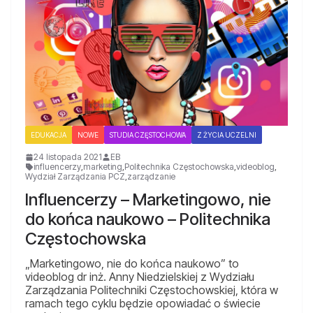
EDUKACJA
NOWE
STUDIA CZĘSTOCHOWA
Z ŻYCIA UCZELNI
24 listopada 2021
EB
influencerzy
,
marketing
,
Politechnika Częstochowska
,
videoblog
,
Wydział Zarządzania PCZ
,
zarządzanie
Influencerzy – Marketingowo, nie
do końca naukowo – Politechnika
Częstochowska
„Marketingowo, nie do końca naukowo” to
videoblog dr inż. Anny Niedzielskiej z Wydziału
Zarządzania Politechniki Częstochowskiej, która w
ramach tego cyklu będzie opowiadać o świecie