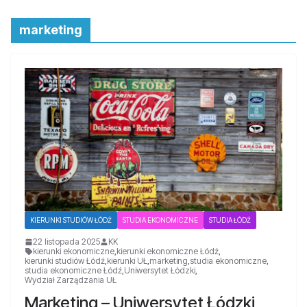
marketing
KIERUNKI STUDIÓW ŁÓDŹ
STUDIA EKONOMICZNE
STUDIA ŁÓDŹ
22 listopada 2025
KK
kierunki ekonomiczne
,
kierunki ekonomiczne Łódź
,
kierunki studiów Łódź
,
kierunki UŁ
,
marketing
,
studia ekonomiczne
,
studia ekonomiczne Łódź
,
Uniwersytet Łódzki
,
Wydział Zarządzania UŁ
Marketing – Uniwersytet Łódzki