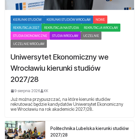
KIERUNKI STUDIÓW
KIERUNKI STUDIÓW WROCŁAW
NOWE
REKRUTACJA 2027
REKRUTACJA NA STUDIA
REKRUTACJA WROCŁAW
STUDIA EKONOMICZNE
STUDIA WROCŁAW
UCZELNIE
UCZELNIE WROCŁAW
Uniwersytet Ekonomiczny we
Wrocławiu kierunki studiów
2027/28
9 sierpnia 2026
KK
Już można przypuszczać, na które kierunki studiów
rekrutować będzie kandydatów Uniwersytet Ekonomiczny
we Wrocławiu na rok akademicki 2027/28.
Politechnika Lubelska kierunki studiów
2027/28