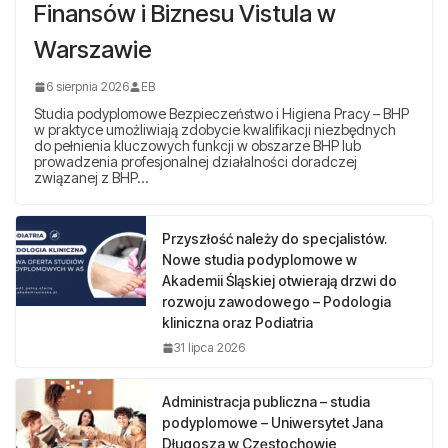
Finansów i Biznesu Vistula w
Warszawie
6 sierpnia 2026
EB
Studia podyplomowe Bezpieczeństwo i Higiena Pracy – BHP
w praktyce umożliwiają zdobycie kwalifikacji niezbędnych
do pełnienia kluczowych funkcji w obszarze BHP lub
prowadzenia profesjonalnej działalności doradczej
związanej z BHP…
Przyszłość należy do specjalistów.
Nowe studia podyplomowe w
Akademii Śląskiej otwierają drzwi do
rozwoju zawodowego – Podologia
kliniczna oraz Podiatria
31 lipca 2026
Administracja publiczna – studia
podyplomowe – Uniwersytet Jana
Długosza w Częstochowie