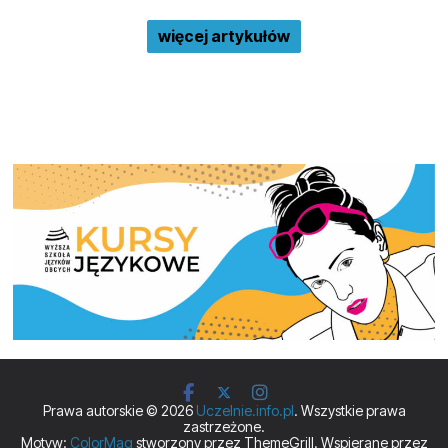
więcej artykułów
Prawa autorskie © 2026
Uczelnie.info.pl
. Wszystkie prawa
zastrzeżone.
Motyw:
ColorMag
stworzony przez ThemeGrill. Wspierane przez