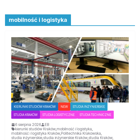
mobilność i logistyka
KIERUNKI STUDIÓW KRAKÓW
NEW
STUDIA INŻYNIERSKIE
STUDIA KRAKÓW
STUDIA LOGISTYCZNE
STUDIA TECHNICZNE
6 sierpnia 2026
EB
kierunki studiów Kraków
,
mobilność i logistyka
,
mobilność i logistyka Kraków
,
Politechnika Krakowska
,
studia inżynierskie
,
studia inżynierskie Kraków
,
studia Kraków
,