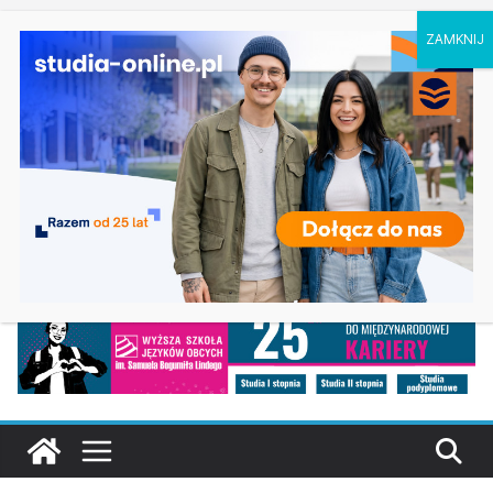
czwartek, 6 sierpnia, 2026
Ostatnie
Elektroniczne przetwarzanie informacji w
wpisy:
Krakowie
Prawo w Łomży
Pedagogika przedszkolna i wczesnoszkolna w
Skierniewicach
Kosmetologia w Opolu
Logistyka – studia inżynierskie na Uniwersytecie
Szczecińskim