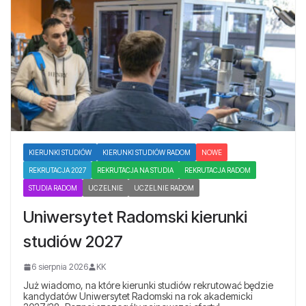
KIERUNKI STUDIÓW
KIERUNKI STUDIÓW RADOM
NOWE
REKRUTACJA 2027
REKRUTACJA NA STUDIA
REKRUTACJA RADOM
STUDIA RADOM
UCZELNIE
UCZELNIE RADOM
Uniwersytet Radomski kierunki
studiów 2027
6 sierpnia 2026
KK
Już wiadomo, na które kierunki studiów rekrutować będzie
kandydatów Uniwersytet Radomski na rok akademicki