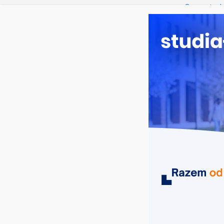
piątek, 7 sierpnia, 2026
Ostatnie wpisy:
Oceanotechn
Dodatkowa r
Długosza w 
Biotechnolo
Zarządzanie
Turystyka – 
MIASTA
UCZELNIE
KIERUNKI
Nadbużańska Szkoła Wyższa w Siem