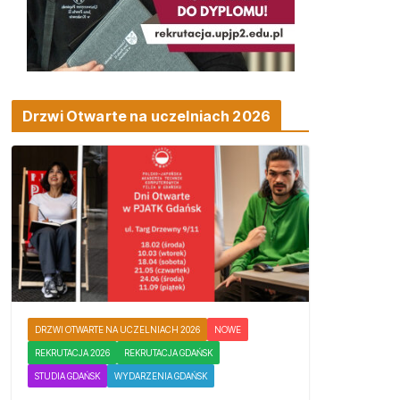
Drzwi Otwarte na uczelniach 2026
DRZWI OTWARTE NA UCZELNIACH 2026
NOWE
REKRUTACJA 2026
REKRUTACJA GDAŃSK
STUDIA GDAŃSK
WYDARZENIA GDAŃSK