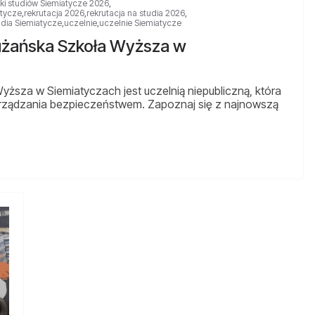
nki studiów Siemiatycze 2026
,
tycze
,
rekrutacja 2026
,
rekrutacja na studia 2026
,
udia Siemiatycze
,
uczelnie
,
uczelnie Siemiatycze
użańska Szkoła Wyższa w
sza w Siemiatyczach jest uczelnią niepubliczną, która
zarządzania bezpieczeństwem. Zapoznaj się z najnowszą