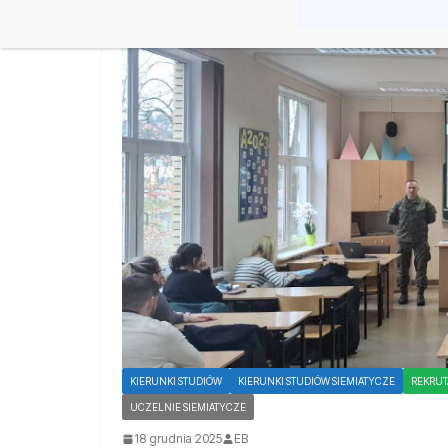
KIERUNKI STUDIÓW
KIERUNKI STUDIÓW SIEMIATYCZE
REKRUT
UCZELNIE SIEMIATYCZE
18 grudnia 2025
EB