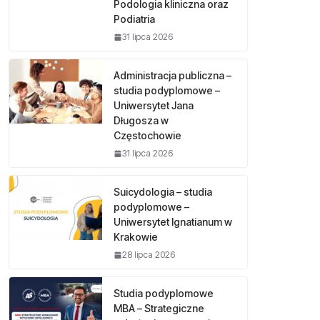
Podologia kliniczna oraz
Podiatria
31 lipca 2026
Administracja publiczna –
studia podyplomowe –
Uniwersytet Jana
Długosza w
Częstochowie
31 lipca 2026
Suicydologia – studia
podyplomowe –
Uniwersytet Ignatianum w
Krakowie
28 lipca 2026
Studia podyplomowe
MBA – Strategiczne