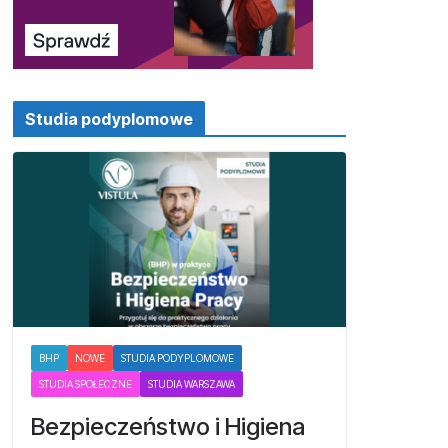
Studia podyplomowe
BHP
NOWE
STUDIA PODYPLOMOWE
STUDIA SPOŁECZNE
STUDIA WARSZAWA
Bezpieczeństwo i Higiena