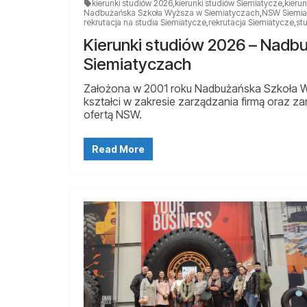
kierunki studiów 2026
,
kierunki studiów Siemiatycze
,
kieru
Nadbużańska Szkoła Wyższa w Siemiatyczach
,
NSW Siemia
rekrutacja na studia Siemiatycze
,
rekrutacja Siemiatycze
,
st
Kierunki studiów 2026 – Nadb
Siemiatyczach
Założona w 2001 roku Nadbużańska Szkoła Wyż
kształci w zakresie zarządzania firmą oraz 
ofertą NSW.
Read More