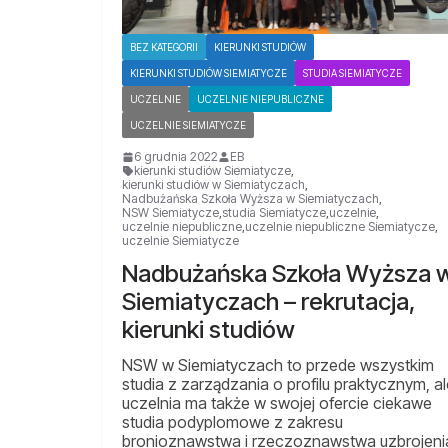
BEZ KATEGORII
KIERUNKI STUDIÓW
KIERUNKI STUDIÓW SIEMIATYCZE
STUDIA SIEMIATYCZE
UCZELNIE
UCZELNIE NIEPUBLICZNE
UCZELNIE SIEMIATYCZE
6 grudnia 2022
EB
kierunki studiów Siemiatycze
,
kierunki studiów w Siemiatyczach
,
Nadbużańska Szkoła Wyższa w Siemiatyczach
,
NSW Siemiatycze
,
studia Siemiatycze
,
uczelnie
,
uczelnie niepubliczne
,
uczelnie niepubliczne Siemiatycze
,
uczelnie Siemiatycze
Nadbużańska Szkoła Wyższa 
Siemiatyczach – rekrutacja,
kierunki studiów
NSW w Siemiatyczach to przede wszystkim
studia z zarządzania o profilu praktycznym, al
uczelnia ma także w swojej ofercie ciekawe
studia podyplomowe z zakresu
bronioznawstwa i rzeczoznawstwa uzbrojeni