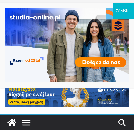
czwartek, 6 sierpnia, 2026
Ostatnie
Elektroniczne przetwarzanie informacji w
wpisy:
Krakowie
Prawo w Łomży
Pedagogika przedszkolna i wczesnoszkolna w
Skierniewicach
Kosmetologia w Opolu
Logistyka – studia inżynierskie na Uniwersytecie
Szczecińskim