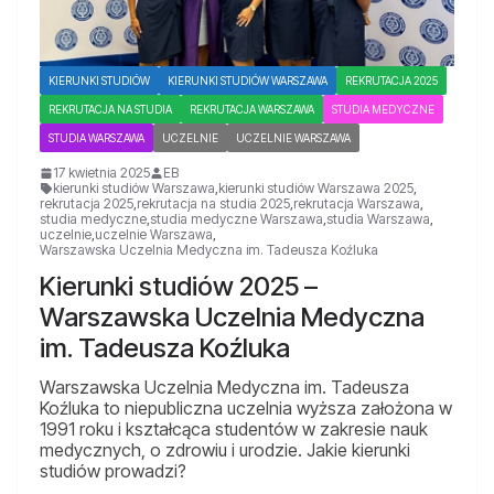
KIERUNKI STUDIÓW
KIERUNKI STUDIÓW WARSZAWA
REKRUTACJA 2025
REKRUTACJA NA STUDIA
REKRUTACJA WARSZAWA
STUDIA MEDYCZNE
STUDIA WARSZAWA
UCZELNIE
UCZELNIE WARSZAWA
17 kwietnia 2025
EB
kierunki studiów Warszawa
,
kierunki studiów Warszawa 2025
,
rekrutacja 2025
,
rekrutacja na studia 2025
,
rekrutacja Warszawa
,
studia medyczne
,
studia medyczne Warszawa
,
studia Warszawa
,
uczelnie
,
uczelnie Warszawa
,
Warszawska Uczelnia Medyczna im. Tadeusza Koźluka
Kierunki studiów 2025 –
Warszawska Uczelnia Medyczna
im. Tadeusza Koźluka
Warszawska Uczelnia Medyczna im. Tadeusza
Koźluka to niepubliczna uczelnia wyższa założona w
1991 roku i kształcąca studentów w zakresie nauk
medycznych, o zdrowiu i urodzie. Jakie kierunki
studiów prowadzi?