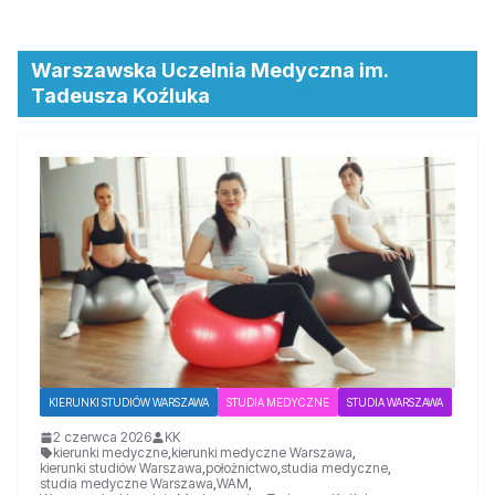
Warszawska Uczelnia Medyczna im.
Tadeusza Koźluka
KIERUNKI STUDIÓW WARSZAWA
STUDIA MEDYCZNE
STUDIA WARSZAWA
2 czerwca 2026
KK
kierunki medyczne
,
kierunki medyczne Warszawa
,
kierunki studiów Warszawa
,
położnictwo
,
studia medyczne
,
studia medyczne Warszawa
,
WAM
,