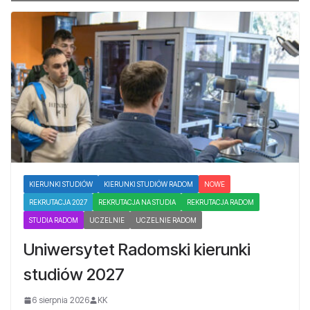
KIERUNKI STUDIÓW
KIERUNKI STUDIÓW RADOM
NOWE
REKRUTACJA 2027
REKRUTACJA NA STUDIA
REKRUTACJA RADOM
STUDIA RADOM
UCZELNIE
UCZELNIE RADOM
Uniwersytet Radomski kierunki
studiów 2027
6 sierpnia 2026
KK