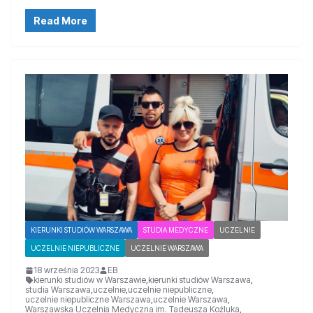
Read More
KIERUNKI STUDIÓW WARSZAWA
STUDIA MEDYCZNE
UCZELNIE
UCZELNIE NIEPUBLICZNE
UCZELNIE WARSZAWA
18 września 2023
EB
kierunki studiów w Warszawie
,
kierunki studiów Warszawa
,
studia Warszawa
,
uczelnie
,
uczelnie niepubliczne
,
uczelnie niepubliczne Warszawa
,
uczelnie Warszawa
,
Warszawska Uczelnia Medyczna im. Tadeusza Koźluka
,