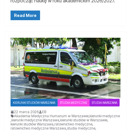
rozpocząć naukę w roku akademickim 2026/2027.
Read More
KIERUNKI STUDIÓW WARSZAWA
STUDIA MEDYCZNE
STUDIA WARSZAWA
22 marca 2026
EB
Akademia Medyczna Humanum w Warszawie
,
kierunki medyczne
,
kierunki medyczne Warszawa
,
kierunki studiów w Warszawie
,
kierunki studiów Warszawa
,
ratownictwo medyczne
,
ratownictwo medyczne Warszawa
,
studia medyczne
,