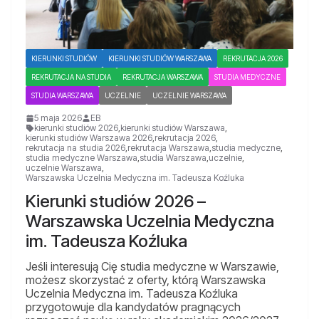
KIERUNKI STUDIÓW
KIERUNKI STUDIÓW WARSZAWA
REKRUTACJA 2026
REKRUTACJA NA STUDIA
REKRUTACJA WARSZAWA
STUDIA MEDYCZNE
STUDIA WARSZAWA
UCZELNIE
UCZELNIE WARSZAWA
5 maja 2026
EB
kierunki studiów 2026
,
kierunki studiów Warszawa
,
kierunki studiów Warszawa 2026
,
rekrutacja 2026
,
rekrutacja na studia 2026
,
rekrutacja Warszawa
,
studia medyczne
,
studia medyczne Warszawa
,
studia Warszawa
,
uczelnie
,
uczelnie Warszawa
,
Warszawska Uczelnia Medyczna im. Tadeusza Koźluka
Kierunki studiów 2026 –
Warszawska Uczelnia Medyczna
im. Tadeusza Koźluka
Jeśli interesują Cię studia medyczne w Warszawie,
możesz skorzystać z oferty, którą Warszawska
Uczelnia Medyczna im. Tadeusza Koźluka
przygotowuje dla kandydatów pragnących