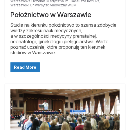
Warszawska Uczelnia Medyczna im. Tadeusza Koźluka
,
Warszawski Uniwersytet Medyczny
,
WUM
Położnictwo w Warszawie
Studia na kierunku położnictwo to szansa zdobycie
wiedzy zakresu nauk medycznych,
a w szczególności medycyny prenatalnej,
neonatologii, ginekologii i pielęgniarstwa. Warto
poznać uczelnie, które proponują ten kierunek
studiów w Warszawie.
Read More