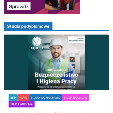
Studia podyplomowe
BHP
NOWE
STUDIA PODYPLOMOWE
STUDIA SPOŁECZNE
STUDIA WARSZAWA