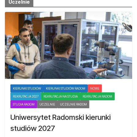
Uczelnie
KIERUNKI STUDIÓW
KIERUNKI STUDIÓW RADOM
NOWE
REKRUTACJA 2027
REKRUTACJA NA STUDIA
REKRUTACJA RADOM
STUDIA RADOM
UCZELNIE
UCZELNIE RADOM
Uniwersytet Radomski kierunki
studiów 2027