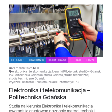
KIERUNKI STUDIÓW GDAŃSK
STUDIA GDAŃSK
STUDIA TECHNICZNE
21 marca 2025
EB
elektronika i telekomunikacja
,
kierunki PG
,
kierunki studiów Gdańsk
,
PG
,
Politechnika Gdańska
,
studia Gdańsk
,
studia techniczne
,
studia techniczne Gdańsk
,
Wydział Elektroniki Telekomunikacji i Informatyki PG
Elektronika i telekomunikacja –
Politechnika Gdańska
Studia na kierunku Elektronika i telekomunikacja
gwarantują gruntowne poznanie metod, technik i