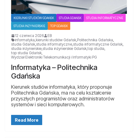
KIERUNKI STUDIÓW GDAŃSK
STUDIA GDAŃSK
STUDIA INFORMATYCZNE
STUDIA INŻYNIERSKIE
TOP GDAŃSK
12 czerwca 2026
EB
informatyka
,
kierunki studiów Gdańsk
,
Politechnika Gdańska
,
studia Gdańsk
,
studia informatyczne
,
studia informatyczne Gdańsk
,
studia inżynierskie
,
studia inżynierskie Gdańsk
,
top studia
,
top studia Gdańsk
,
Wydział Elektroniki Telekomunikacji i Informatyki PG
Informatyka – Politechnika
Gdańska
Kierunek studiów informatyka, który proponuje
Politechnika Gdańska, ma na celu kształcenie
przyszłych programistów oraz administratorów
systemów i sieci komputerowych.
Read More