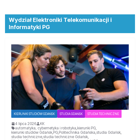
Wydział Elektroniki Telekomunikacji i
Informatyki PG
KIERUNKI STUDIÓW GDAŃSK
STUDIA GDAŃSK
STUDIA TECHNICZNE
4 lipca 2026
KK
automatyka, cybernetyka i robotyka
,
kierunki PG
,
kierunki studiów Gdańsk
,
PG
,
Politechnika Gdańska
,
studia Gdańsk
,
studia techniczne
,
studia techniczne Gdańsk
,