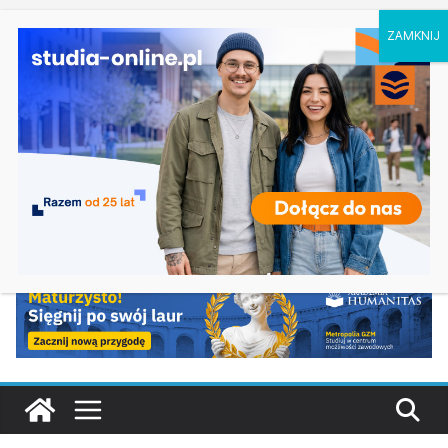
piątek, 7 sierpnia, 2026
Ostatnie
Prawo w Bydgoszczy
wpisy:
Matematyka – Uniwersytet Gdański
Żywienie człowieka i ocena żywności w
Warszawie
Psychologia – Akademia Podlaska w
Białymstoku
Ochrona środowiska w Kielcach