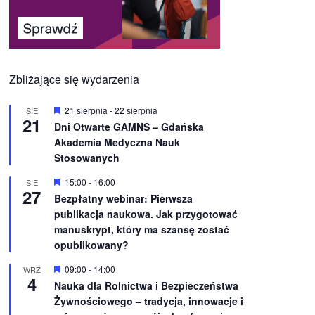
Zbliżające się wydarzenia
W
21 sierpnia
-
22 sierpnia
SIE
21
y
Dni Otwarte GAMNS – Gdańska
r
Akademia Medyczna Nauk
ó
ż
Stosowanych
n
i
W
15:00
-
16:00
SIE
o
27
y
Bezpłatny webinar: Pierwsza
n
r
e
publikacja naukowa. Jak przygotować
ó
ż
manuskrypt, który ma szansę zostać
n
opublikowany?
i
o
W
09:00
-
14:00
WRZ
n
4
y
e
Nauka dla Rolnictwa i Bezpieczeństwa
r
Żywnościowego – tradycja, innowacje i
ó
ż