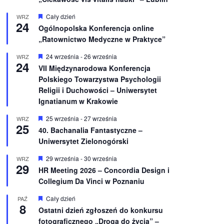
W
Cały dzień
WRZ
24
y
Ogólnopolska Konferencja online
r
„Ratownictwo Medyczne w Praktyce”
ó
ż
n
W
24 września
-
26 września
WRZ
24
i
y
VII Międzynarodowa Konferencja
o
r
Polskiego Towarzystwa Psychologii
n
ó
e
ż
Religii i Duchowości – Uniwersytet
n
Ignatianum w Krakowie
i
o
W
25 września
-
27 września
WRZ
n
25
y
e
40. Bachanalia Fantastyczne –
r
Uniwersytet Zielonogórski
ó
ż
n
W
29 września
-
30 września
WRZ
29
i
y
HR Meeting 2026 – Concordia Design i
o
r
Collegium Da Vinci w Poznaniu
n
ó
e
ż
n
W
Cały dzień
PAŹ
8
i
y
Ostatni dzień zgłoszeń do konkursu
o
r
fotograficznego „Droga do życia” –
n
ó