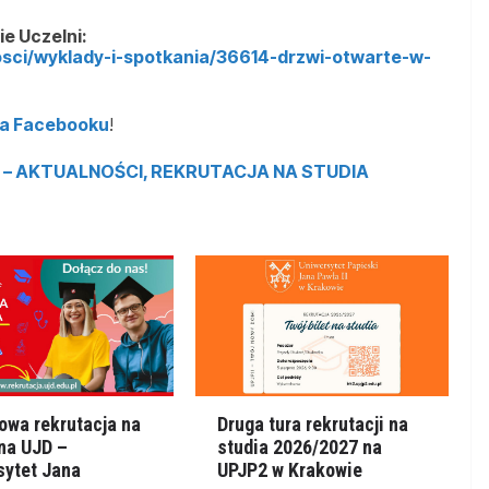
ie Uczelni:
osci/wyklady-i-spotkania/36614-drzwi-otwarte-w-
na Facebooku
!
– AKTUALNOŚCI, REKRUTACJA NA STUDIA
owa rekrutacja na
Druga tura rekrutacji na
 na UJD –
studia 2026/2027 na
sytet Jana
UPJP2 w Krakowie