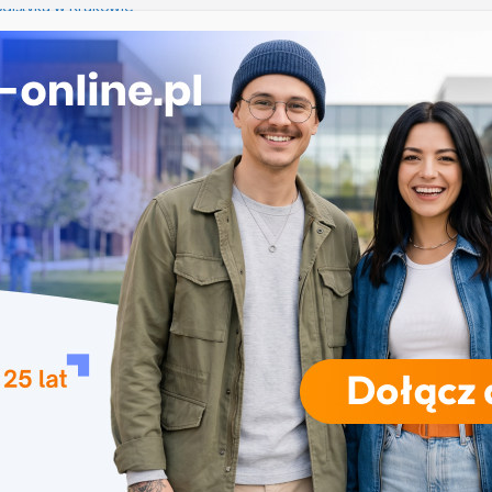
logistyka w Krakowie
kultury materialnej we Wrocławiu
 Katowicach
o w Opolu
 Katowicach
RODZAJE STUDIÓW
REKRUTACJA
DRZWI OTWARTE
TO