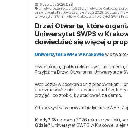
16 czerwca 2026
EB
dni otwarte
,
dni otwarte 2026
,
dni otwarte Kraków
,
drzwi o
drzwi otwarte Kraków 2026
,
rekrutacja 2026
,
rekrutacja Kra
Uniwersytet SWPS - Filia w Krakowie
,
Uniwersytet SWPS Kra
Drzwi Otwarte, które organi
Uniwersytet SWPS w Krakowi
dowiedzieć się więcej o pr
Uniwersytet SWPS w Krakowie
w czwarte
Psychologia, grafika reklamowa i multimedia
Przyjdź na Drzwi Otwarte na Uniwersytecie 
Weź udział w spotkaniach z pracownikami i pr
porozmawiać z nimi o kierunku studiów, który c
przyjęć i co zrobić, by studiować za darmo.
A to wszystko w nowym budynku USWPS! Zapis
Kiedy?
18 czerwca 2026 roku (czwartek), w g
Gdzie?
Uniwersytet SWPS w Krakowie, aleja 