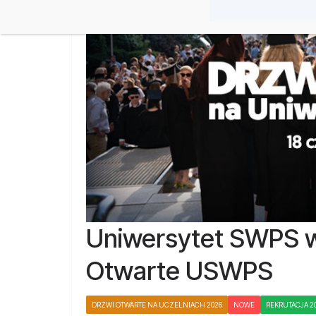
Uniwersytet SWPS w
Otwarte USWPS
DRZWI OTWARTE NA UCZELNIACH 2026
NOWE
REKRUTACJA 2