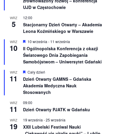
zrównoważony rozwój – konferencja
n
UJD w Częstochowie
i
o
12:00
WRZ
n
5
e
Stacjonarny Dzień Otwarty – Akademia
Leona Koźmińskiego w Warszawie
W
10 września
-
11 września
WRZ
10
y
II Ogólnopolska Konferencja z okazji
r
Światowego Dnia Zapobiegania
ó
ż
Samobójstwom – Uniwersytet Gdański
n
i
W
Cały dzień
WRZ
o
11
y
Dzień Otwarty GAMNS – Gdańska
n
r
e
Akademia Medyczna Nauk
ó
ż
Stosowanych
n
i
09:00
WRZ
o
11
Dzień Otwarty PJATK w Gdańsku
n
e
19 września
-
25 września
WRZ
19
XXII Lubelski Festiwal Nauki
„Ciekawość vis vitalis nauki” – Lublin