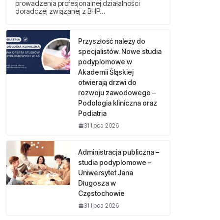
prowadzenia profesjonalnej działalności
doradczej związanej z BHP…
Przyszłość należy do
specjalistów. Nowe studia
podyplomowe w
Akademii Śląskiej
otwierają drzwi do
rozwoju zawodowego –
Podologia kliniczna oraz
Podiatria
31 lipca 2026
Administracja publiczna –
studia podyplomowe –
Uniwersytet Jana
Długosza w
Częstochowie
31 lipca 2026