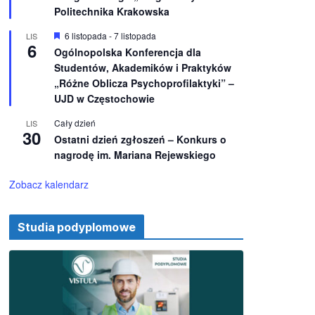
e
ż
Politechnika Krakowska
n
i
W
6 listopada
-
7 listopada
LIS
o
6
y
Ogólnopolska Konferencja dla
n
r
e
Studentów, Akademików i Praktyków
ó
ż
„Różne Oblicza Psychoprofilaktyki” –
n
UJD w Częstochowie
i
o
Cały dzień
LIS
n
30
e
Ostatni dzień zgłoszeń – Konkurs o
nagrodę im. Mariana Rejewskiego
Zobacz kalendarz
Studia podyplomowe