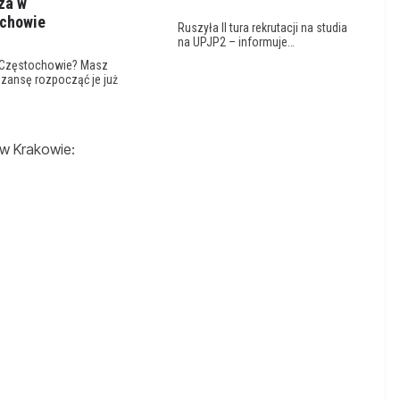
za w
chowie
Ruszyła II tura rekrutacji na studia
na UPJP2 – informuje…
 Częstochowie? Masz
szansę rozpocząć je już
w Krakowie: