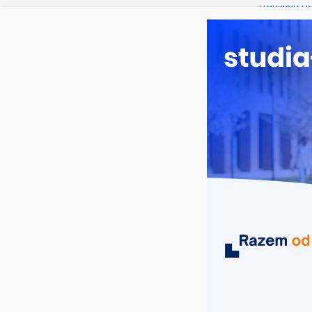
piątek, 7 sierpnia, 2026
Ostatnie wpisy:
Transport i 
Dziedzictwo 
Ekonomia w
Budownictw
Geografia w
MIASTA
UCZELNIE
KIERUNKI