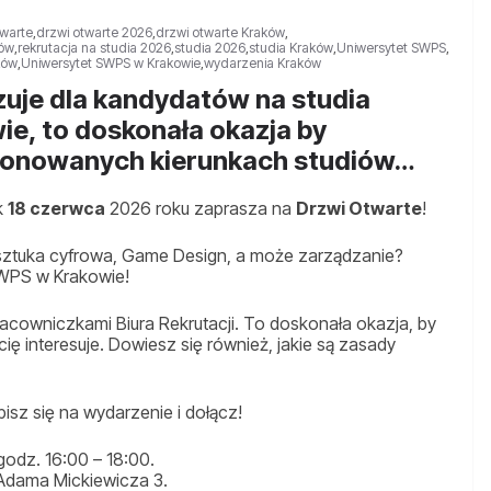
twarte
,
drzwi otwarte 2026
,
drzwi otwarte Kraków
,
ków
,
rekrutacja na studia 2026
,
studia 2026
,
studia Kraków
,
Uniwersytet SWPS
,
ków
,
Uniwersytet SWPS w Krakowie
,
wydarzenia Kraków
zuje dla kandydatów na studia
e, to doskonała okazja by
oponowanych kierunkach studiów…
k
18 czerwca
2026 roku zaprasza na
Drzwi Otwarte
!
, sztuka cyfrowa, Game Design, a może zarządzanie?
SWPS w Krakowie!
acowniczkami Biura Rekrutacji. To doskonała okazja, by
ię interesuje. Dowiesz się również, jakie są zasady
z się na wydarzenie i dołącz!
odz. 16:00 – 18:00.
Adama Mickiewicza 3.