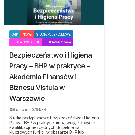
BHP
NOWE
STUDIA PODYPLOMOWE
STUDIA SPOŁECZNE
STUDIA WARSZAWA
Bezpieczeństwo i Higiena
Pracy – BHP w praktyce –
Akademia Finansów i
Biznesu Vistula w
Warszawie
6 sierpnia 2026
EB
Studia podyplomowe Bezpieczeństwo i Higiena
Pracy – BHP w praktyce umożliwiają zdobycie
kwalifikacji niezbędnych do pełnienia
kluczowych funkcji w obszarze BHP lub