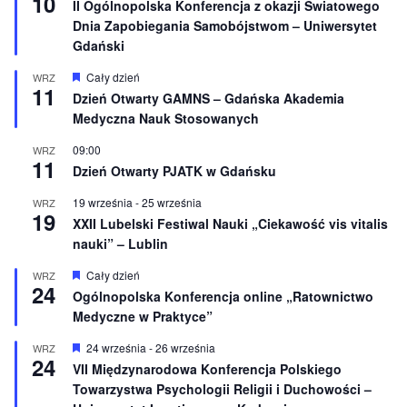
10
II Ogólnopolska Konferencja z okazji Światowego
r
Dnia Zapobiegania Samobójstwom – Uniwersytet
ó
ż
Gdański
n
i
W
Cały dzień
WRZ
o
11
y
Dzień Otwarty GAMNS – Gdańska Akademia
n
r
e
Medyczna Nauk Stosowanych
ó
ż
n
09:00
WRZ
11
i
Dzień Otwarty PJATK w Gdańsku
o
n
19 września
-
25 września
WRZ
e
19
XXII Lubelski Festiwal Nauki „Ciekawość vis vitalis
nauki” – Lublin
W
Cały dzień
WRZ
24
y
Ogólnopolska Konferencja online „Ratownictwo
r
Medyczne w Praktyce”
ó
ż
n
W
24 września
-
26 września
WRZ
24
i
y
VII Międzynarodowa Konferencja Polskiego
o
r
Towarzystwa Psychologii Religii i Duchowości –
n
ó
e
ż