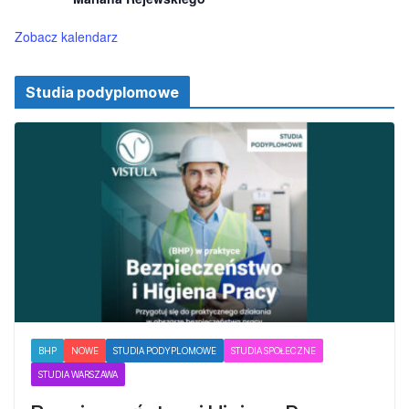
Zobacz kalendarz
Studia podyplomowe
BHP
NOWE
STUDIA PODYPLOMOWE
STUDIA SPOŁECZNE
STUDIA WARSZAWA