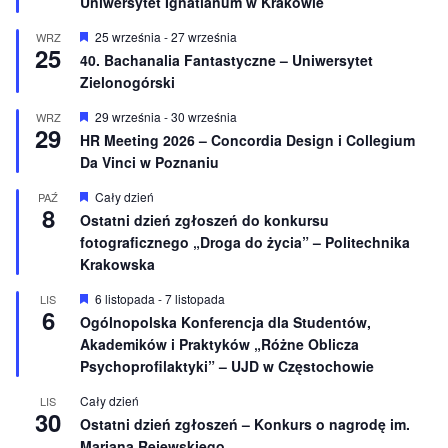
Uniwersytet Ignatianum w Krakowie
n
i
W
25 września
-
27 września
WRZ
o
25
y
40. Bachanalia Fantastyczne – Uniwersytet
n
r
e
Zielonogórski
ó
ż
n
W
29 września
-
30 września
WRZ
29
i
y
HR Meeting 2026 – Concordia Design i Collegium
o
r
Da Vinci w Poznaniu
n
ó
e
ż
n
W
Cały dzień
PAŹ
8
i
y
Ostatni dzień zgłoszeń do konkursu
o
r
fotograficznego „Droga do życia” – Politechnika
n
ó
e
ż
Krakowska
n
i
W
6 listopada
-
7 listopada
LIS
o
6
y
Ogólnopolska Konferencja dla Studentów,
n
r
e
Akademików i Praktyków „Różne Oblicza
ó
ż
Psychoprofilaktyki” – UJD w Częstochowie
n
i
Cały dzień
LIS
o
30
Ostatni dzień zgłoszeń – Konkurs o nagrodę im.
n
e
Mariana Rejewskiego