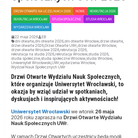
DRZWI OTWARTE NA UCZELNIACH 2026
NOWE
REKRUTACJA 2026
REKRUTACJA WROCŁAW
STUDIA SPOŁECZNE
STUDIA WROCŁAW
WYDARZENIA WROCŁAW
22 maja 2026
EB
dni otwarte
,
dni otwarte 2026
,
dni otwarte Wrocław
,
drzwi otwarte
,
drzwi otwarte 2026
,
Drzwi Otwarte UWr
,
drzwi otwarte Wrocław
,
drzwi otwarte Wrocław 2026
,
rekrutacja 2026
,
rekrutacja na studia 2026
,
rekrutacja Wrocław
,
studia 2026
,
studia społeczne
,
studia społeczne Wrocław
,
studia Wrocław
,
Uniwersytet Wrocławski
,
UWr
,
wydarzenia Wrocław
,
Wydział Nauk Społecznych UWr
Drzwi Otwarte Wydziału Nauk Społecznych,
które organizuje Uniwersytet Wrocławski, to
okazja by wziąć udział w spotkaniach,
dyskusjach i inspirujących aktywnościach!
Uniwersytet Wrocławski
we wtorek
26 maja
2026 roku zaprasza na
Drzwi Otwarte Wydziału
Nauk Społecznych UWr
.
W ramach Drzwi Otwartych uczestnicy będą mogli