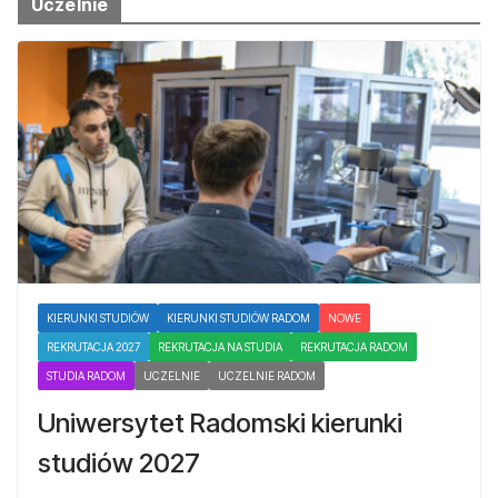
Uczelnie
KIERUNKI STUDIÓW
KIERUNKI STUDIÓW RADOM
NOWE
REKRUTACJA 2027
REKRUTACJA NA STUDIA
REKRUTACJA RADOM
STUDIA RADOM
UCZELNIE
UCZELNIE RADOM
Uniwersytet Radomski kierunki
studiów 2027