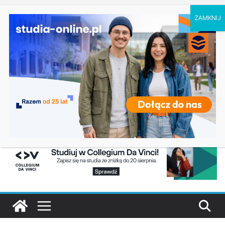
piątek, 7 sierpnia, 2026
Ostatnie
Dodatkowa rekrutacja na studia na UJD –
wpisy:
Uniwersytet Jana Długosza w Częstochowie
Biotechnologia – Uniwersytet Przyrodniczy w
Poznaniu
Zarządzanie w turystyce w Katowicach
Turystyka – Uniwersytet Wrocławski
Oceanotechnika w Szczecinie