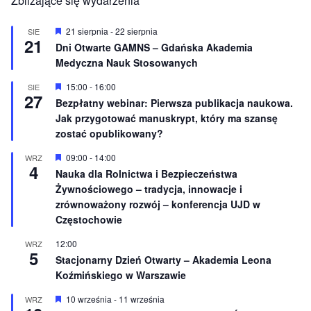
Zbliżające się wydarzenia
W
21 sierpnia
-
22 sierpnia
SIE
21
y
Dni Otwarte GAMNS – Gdańska Akademia
r
Medyczna Nauk Stosowanych
ó
ż
n
W
15:00
-
16:00
SIE
27
i
y
Bezpłatny webinar: Pierwsza publikacja naukowa.
o
r
Jak przygotować manuskrypt, który ma szansę
n
ó
e
ż
zostać opublikowany?
n
i
W
09:00
-
14:00
WRZ
o
4
y
Nauka dla Rolnictwa i Bezpieczeństwa
n
r
e
Żywnościowego – tradycja, innowacje i
ó
ż
zrównoważony rozwój – konferencja UJD w
n
Częstochowie
i
o
12:00
WRZ
n
5
e
Stacjonarny Dzień Otwarty – Akademia Leona
Koźmińskiego w Warszawie
W
10 września
-
11 września
WRZ
y