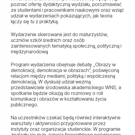
poznać ofertę dydaktyczną wydziału, porozmawiać
ze studentami i pracownikami naukowymi oraz wziąć
udział w wydarzeniach pokazujących, jak teoria
łączy się tu z praktyką.
Wydarzenie skierowane jest do maturzystów,
uczniów szkół średnich oraz osób
zainteresowanych tematyką społeczną, polityczną i
międzynarodową
Program wydarzenia obejmuje debatę „Obrazy w
demokracji, demokracja w obrazach”, poświęconą
relacjom między mediami, polityką i współczesną
demokracją. W dyskusji udział wezmą
przedstawiciele środowiska akademickiego WNS, a
spotkanie będzie okazją do rozmowy o roli
komunikacji i obrazów w kształtowaniu życia
publicznego.
Na uczestników czekać będą również interaktywne
warsztaty i aktywności przygotowane przez
instytuty oraz organizacje studenckie. W programie
znalazły się m.in. zajęcia foresightowe poświęcone