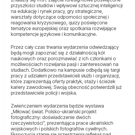
przyszłości studiów i wpływowi sztucznej inteligencji
na edukację i rynek pracy, gry strategiczne,
warsztaty dotyczące odporności społecznej i
reagowania kryzysowego, quizy poświęcone
tematyce europejskiej oraz spotkania rozwijające
kompetencje językowe i komunikacyjne.
Przez cały czas trwania wydarzenia odwiedzający
będą mogli zapoznać się z działalnością kół
naukowych oraz porozmawiać z ich członkami o
możliwościach rozwijania pasji i zainteresowań na
studiach. Dodatkowo na kampusie odbędą się targi
pracy z udziałem przedstawicieli służb i organizacji,
które zaprezentują oferty praktyk, staży i ścieżek
kariery zawodowej. Swoją obecność potwierdzili już
przedstawiciele policji i wojska.
Zwieńczeniem wydarzenia będzie wystawa
„Miłować świat. Polsko-ukraiński projekt
fotograficzny: doświadczenie dwóch
rzeczywistości”, prezentująca prace ukraińskich
wojskowych i polskich fotografów cywilnych.
Ekspozycja stanie się przestrzenią refleksji nad