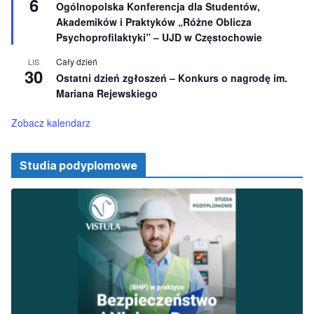
6
y
Ogólnopolska Konferencja dla Studentów,
n
r
e
Akademików i Praktyków „Różne Oblicza
ó
ż
Psychoprofilaktyki” – UJD w Częstochowie
n
i
Cały dzień
LIS
o
30
Ostatni dzień zgłoszeń – Konkurs o nagrodę im.
n
e
Mariana Rejewskiego
Zobacz kalendarz
Studia podyplomowe