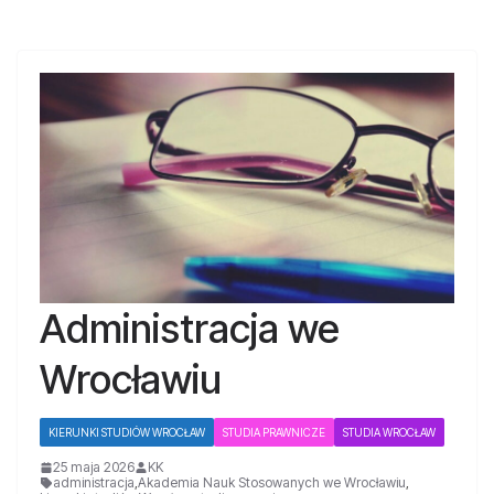
Administracja we
Wrocławiu
KIERUNKI STUDIÓW WROCŁAW
STUDIA PRAWNICZE
STUDIA WROCŁAW
25 maja 2026
KK
administracja
,
Akademia Nauk Stosowanych we Wrocławiu
,