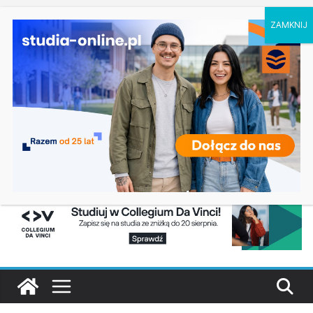
poniedziałek, 10 sierpnia, 2026
Ostatnie
Rekrutacja na studia 2027/2028 – Uniwersytet
wpisy:
Wrocławski: kierunki, terminy, zasady
Ratownictwo medyczne w Olsztynie
Logistyka w Koszalinie
Informatyka w Nysie
Filozofia w Szczecinie