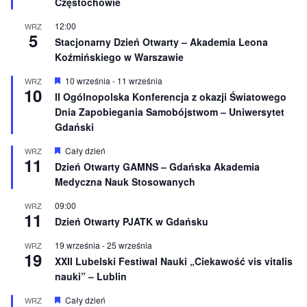
Częstochowie
i
o
12:00
WRZ
n
5
e
Stacjonarny Dzień Otwarty – Akademia Leona
Koźmińskiego w Warszawie
W
10 września
-
11 września
WRZ
10
y
II Ogólnopolska Konferencja z okazji Światowego
r
Dnia Zapobiegania Samobójstwom – Uniwersytet
ó
ż
Gdański
n
i
W
Cały dzień
WRZ
o
11
y
Dzień Otwarty GAMNS – Gdańska Akademia
n
r
e
Medyczna Nauk Stosowanych
ó
ż
n
09:00
WRZ
11
i
Dzień Otwarty PJATK w Gdańsku
o
n
19 września
-
25 września
WRZ
e
19
XXII Lubelski Festiwal Nauki „Ciekawość vis vitalis
nauki” – Lublin
W
Cały dzień
WRZ