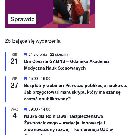
Zbliżające się wydarzenia
W
21 sierpnia
-
22 sierpnia
SIE
21
y
Dni Otwarte GAMNS – Gdańska Akademia
r
Medyczna Nauk Stosowanych
ó
ż
n
W
15:00
-
16:00
SIE
27
i
y
Bezpłatny webinar: Pierwsza publikacja naukowa.
o
r
Jak przygotować manuskrypt, który ma szansę
n
ó
e
ż
zostać opublikowany?
n
i
W
09:00
-
14:00
WRZ
o
4
y
Nauka dla Rolnictwa i Bezpieczeństwa
n
r
e
Żywnościowego – tradycja, innowacje i
ó
ż
zrównoważony rozwój – konferencja UJD w
n