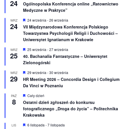
24
y
Ogólnopolska Konferencja online „Ratownictwo
r
Medyczne w Praktyce”
ó
ż
n
W
24 września
-
26 września
WRZ
24
i
y
VII Międzynarodowa Konferencja Polskiego
o
r
Towarzystwa Psychologii Religii i Duchowości –
n
ó
e
ż
Uniwersytet Ignatianum w Krakowie
n
i
W
25 września
-
27 września
WRZ
o
25
y
40. Bachanalia Fantastyczne – Uniwersytet
n
r
e
Zielonogórski
ó
ż
n
W
29 września
-
30 września
WRZ
29
i
y
HR Meeting 2026 – Concordia Design i Collegium
o
r
Da Vinci w Poznaniu
n
ó
e
ż
n
W
Cały dzień
PAŹ
8
i
y
Ostatni dzień zgłoszeń do konkursu
o
r
fotograficznego „Droga do życia” – Politechnika
n
ó
e
ż
Krakowska
n
i
W
6 listopada
-
7 listopada
LIS
o