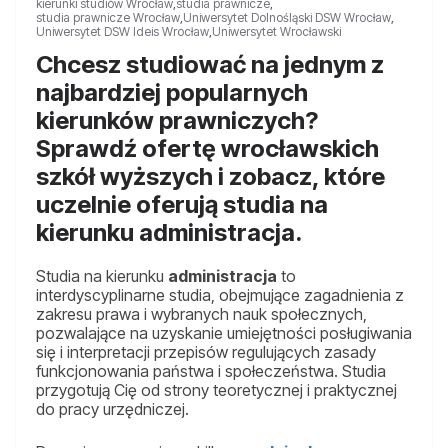
kierunki studiów Wrocław
,
studia prawnicze
,
studia prawnicze Wrocław
,
Uniwersytet Dolnośląski DSW Wrocław
,
Uniwersytet DSW Ideis Wrocław
,
Uniwersytet Wrocławski
Chcesz studiować na jednym z
najbardziej popularnych
kierunków prawniczych?
Sprawdź ofertę wrocławskich
szkół wyższych i zobacz, które
uczelnie oferują studia na
kierunku administracja.
Studia na kierunku
administracja
to
interdyscyplinarne studia, obejmujące zagadnienia z
zakresu prawa i wybranych nauk społecznych,
pozwalające na uzyskanie umiejętności posługiwania
się i interpretacji przepisów regulujących zasady
funkcjonowania państwa i społeczeństwa. Studia
przygotują Cię od strony teoretycznej i praktycznej
do pracy urzędniczej.