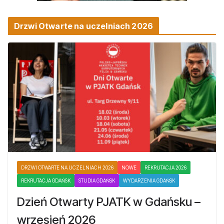
Drzwi Otwarte na uczelniach 2026
DRZWI OTWARTE NA UCZELNIACH 2026
NOWE
REKRUTACJA 2026
REKRUTACJA GDAŃSK
STUDIA GDAŃSK
WYDARZENIA GDAŃSK
Dzień Otwarty PJATK w Gdańsku –
wrzesień 2026