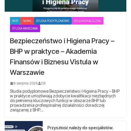
BHP
NOWE
STUDIA PODYPLOMOWE
STUDIA SPOŁECZNE
STUDIA WARSZAWA
Bezpieczeństwo i Higiena Pracy –
BHP w praktyce – Akademia
Finansów i Biznesu Vistula w
Warszawie
6 sierpnia 2026
EB
Studia podyplomowe Bezpieczeństwo i Higiena Pracy – BHP
w praktyce umożliwiają zdobycie kwalifikacji niezbędnych
do pełnienia kluczowych funkcji w obszarze BHP lub
prowadzenia profesjonalnej działalności doradczej
związanej z BHP…
Przyszłość należy do specjalistów.