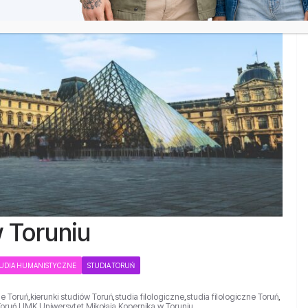
w Toruniu
TUDIA HUMANISTYCZNE
STUDIA TORUŃ
ne Toruń
,
kierunki studiów Toruń
,
studia filologiczne
,
studia filologiczne Toruń
,
Toruń
,
UMK
,
Uniwersytet Mikołaja Kopernika w Toruniu