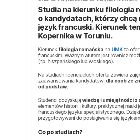
Studia na kierunku filologia
o kandydatach, którzy chcą 
język francuski. Kierunek te
Kopernika w Toruniu.
Kierunek
filologia romańska
na
UMK
to ofer
francuskim. Ważnym atutem jest również możl
(np. hiszpańskiego lub włoskiego).
Na studiach licencjackich oferta zawiera zaję
zaawansowania kandydatów:
dla osób ze z
od podstaw
.
Studenci pozyskują
wiedzę i umiejętności 
elementów historii i kultury, praktycznej nauk
francuskiego języka specjalistycznego. Dzięki
przygotowywani do posługiwania się językie
Co po studiach?