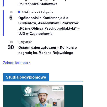
e
ż
Politechnika Krakowska
n
i
W
6 listopada
-
7 listopada
LIS
o
6
y
Ogólnopolska Konferencja dla
n
r
e
Studentów, Akademików i Praktyków
ó
ż
„Różne Oblicza Psychoprofilaktyki” –
n
UJD w Częstochowie
i
o
Cały dzień
LIS
n
30
e
Ostatni dzień zgłoszeń – Konkurs o
nagrodę im. Mariana Rejewskiego
Zobacz kalendarz
Studia podyplomowe