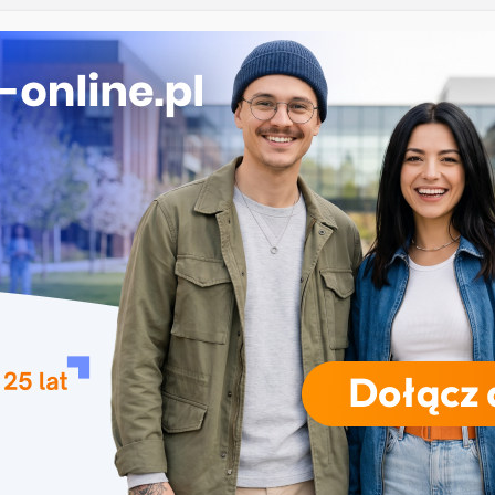
 Łomży
ka przedszkolna i wczesnoszkolna w Skierniewicach
ogia w Opolu
 – studia inżynierskie na Uniwersytecie Szczecińskim
iczne przetwarzanie informacji w Krakowie
RODZAJE STUDIÓW
REKRUTACJA
DRZWI OTWARTE
TO