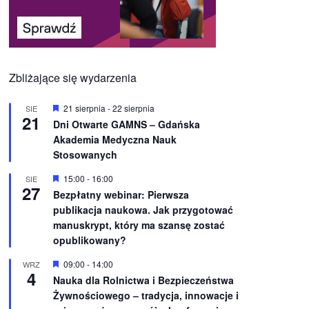
Zbliżające się wydarzenia
W
21 sierpnia
-
22 sierpnia
SIE
21
y
Dni Otwarte GAMNS – Gdańska
r
Akademia Medyczna Nauk
ó
ż
Stosowanych
n
i
W
15:00
-
16:00
SIE
o
27
y
Bezpłatny webinar: Pierwsza
n
r
e
publikacja naukowa. Jak przygotować
ó
ż
manuskrypt, który ma szansę zostać
n
opublikowany?
i
o
W
09:00
-
14:00
WRZ
n
4
y
e
Nauka dla Rolnictwa i Bezpieczeństwa
r
Żywnościowego – tradycja, innowacje i
ó
ż