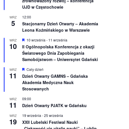
zrównoważony rozwój – konferencja
n
UJD w Częstochowie
i
o
12:00
WRZ
n
5
e
Stacjonarny Dzień Otwarty – Akademia
Leona Koźmińskiego w Warszawie
W
10 września
-
11 września
WRZ
10
y
II Ogólnopolska Konferencja z okazji
r
Światowego Dnia Zapobiegania
ó
ż
Samobójstwom – Uniwersytet Gdański
n
i
W
Cały dzień
WRZ
o
11
y
Dzień Otwarty GAMNS – Gdańska
n
r
e
Akademia Medyczna Nauk
ó
ż
Stosowanych
n
i
09:00
WRZ
o
11
Dzień Otwarty PJATK w Gdańsku
n
e
19 września
-
25 września
WRZ
19
XXII Lubelski Festiwal Nauki
„Ciekawość vis vitalis nauki” – Lublin