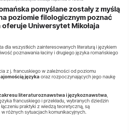
 romańska pomyślane zostały z myślą
na poziomie filologicznym poznać
n oferuje Uniwersytet Mikołaja
ta dla wszystkich zainteresowanych literaturą i językiem
iwość poznawania łaciny i drugiego języka romańskiego
cia z j. francuskiego w zależności od poziomu
najomością języka
oraz rozpoczynających jego naukę
z zakresu literaturoznawstwa i językoznawstwa
,
i języka francuskiego i przekładu, wybranych dziedzin
 łączeniu praktyki z wiedzą teoretyczną, są
m w różnych sytuacjach komunikacyjnych.