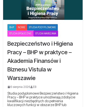
BHP
NOWE
STUDIA PODYPLOMOWE
STUDIA SPOŁECZNE
STUDIA WARSZAWA
Bezpieczeństwo i Higiena
Pracy – BHP w praktyce –
Akademia Finansów i
Biznesu Vistula w
Warszawie
6 sierpnia 2026
EB
Studia podyplomowe Bezpieczeństwo i Higiena
Pracy – BHP w praktyce umożliwiają zdobycie
kwalifikacji niezbędnych do pełnienia
kluczowych funkcji w obszarze BHP lub