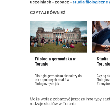
uczelniach – zobacz –
studia filologiczne
CZYTAJ RÓWNIEŻ
Filologia germańska w
Studia 
Toruniu
Toruni
Filologia germańska nie należy do
Czy są c
tak popularnych studiów
filologic
filologicznych jak…
Zdecydow
Może wolisz zobaczyć jeszcze inne typy studi
rodzaje studiów w Toruniu.