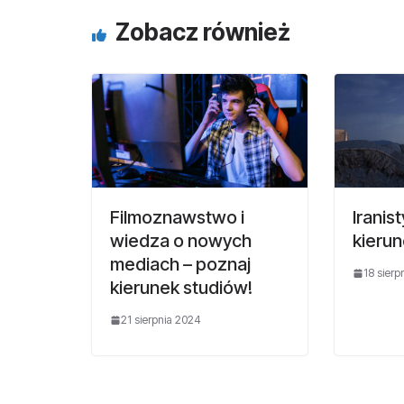
Zobacz również
Filmoznawstwo i
Iranis
wiedza o nowych
kierun
mediach – poznaj
18 sierp
kierunek studiów!
21 sierpnia 2024