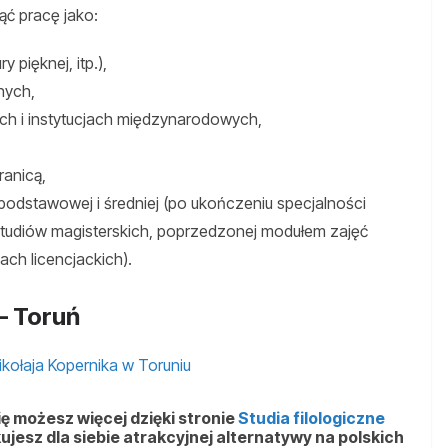
ąć pracę jako:
y pięknej, itp.),
nych,
ch i instytucjach międzynarodowych,
ranicą,
podstawowej i średniej (po ukończeniu specjalności
studiów magisterskich, poprzedzonej modułem zajęć
ch licencjackich).
– Toruń
ikołaja Kopernika w Toruniu
ę możesz więcej dzięki stronie
Studia filologiczne
ujesz dla siebie atrakcyjnej alternatywy na polskich