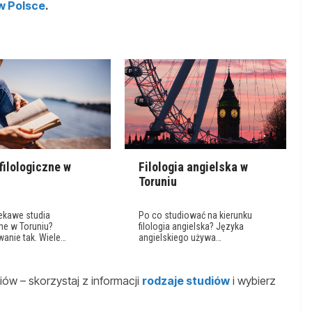
 w Polsce
.
filologiczne w
Filologia angielska w
u
Toruniu
iekawe studia
Po co studiować na kierunku
zne w Toruniu?
filologia angielska? Języka
anie tak. Wiele…
angielskiego używa…
ów – skorzystaj z informacji
rodzaje studiów
i wybierz