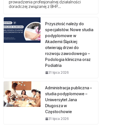
prowadzenia profesjonalnej działalności
doradczej związanej z BHP…
Przyszłość należy do
specjalistów. Nowe studia
podyplomowe w
Akademii Śląskiej
otwierają drzwi do
rozwoju zawodowego –
Podologia kliniczna oraz
Podiatria
31 lipca 2026
Administracja publiczna –
studia podyplomowe –
Uniwersytet Jana
Długosza w
Częstochowie
31 lipca 2026