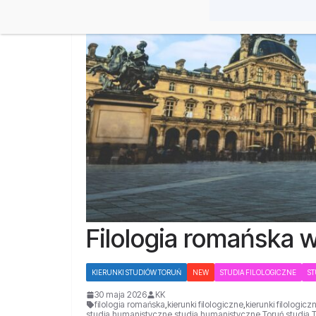
Filologia romańska 
KIERUNKI STUDIÓW TORUŃ
NEW
STUDIA FILOLOGICZNE
S
30 maja 2026
KK
filologia romańska
,
kierunki filologiczne
,
kierunki filologicz
studia humanistyczne
,
studia humanistyczne Toruń
,
studia 