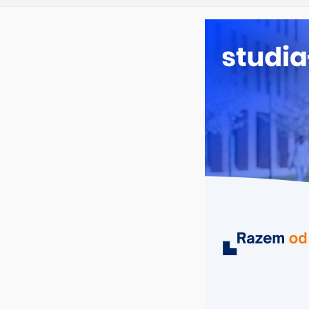
czwartek, 6 sierpnia, 2026
Ostatnie wpisy:
Prawo w
Pedagogi
Kosmetol
Logistyka
Elektron
MIASTA
UCZELNIE
KIERUNKI