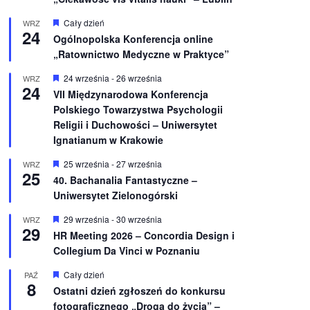
W
Cały dzień
WRZ
24
y
Ogólnopolska Konferencja online
r
„Ratownictwo Medyczne w Praktyce”
ó
ż
n
W
24 września
-
26 września
WRZ
24
i
y
VII Międzynarodowa Konferencja
o
r
Polskiego Towarzystwa Psychologii
n
ó
e
ż
Religii i Duchowości – Uniwersytet
n
Ignatianum w Krakowie
i
o
W
25 września
-
27 września
WRZ
n
25
y
e
40. Bachanalia Fantastyczne –
r
Uniwersytet Zielonogórski
ó
ż
n
W
29 września
-
30 września
WRZ
29
i
y
HR Meeting 2026 – Concordia Design i
o
r
Collegium Da Vinci w Poznaniu
n
ó
e
ż
n
W
Cały dzień
PAŹ
8
i
y
Ostatni dzień zgłoszeń do konkursu
o
r
fotograficznego „Droga do życia” –
n
ó