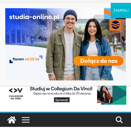
piątek, 7 sierpnia, 2026
Ostatnie
Dodatkowa rekrutacja na studia na UJD –
wpisy:
Uniwersytet Jana Długosza w Częstochowie
Biotechnologia – Uniwersytet Przyrodniczy w
Poznaniu
Zarządzanie w turystyce w Katowicach
Turystyka – Uniwersytet Wrocławski
Oceanotechnika w Szczecinie