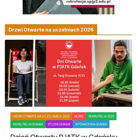
Drzwi Otwarte na uczelniach 2026
DRZWI OTWARTE NA UCZELNIACH 2026
NOWE
REKRUTACJA 2026
REKRUTACJA GDAŃSK
STUDIA GDAŃSK
WYDARZENIA GDAŃSK