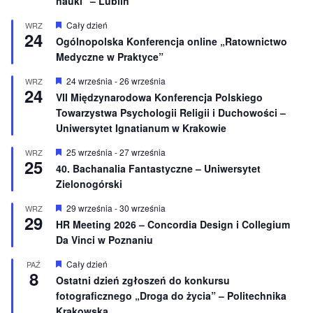
nauki” – Lublin
W
Cały dzień
WRZ
24
y
Ogólnopolska Konferencja online „Ratownictwo
r
Medyczne w Praktyce”
ó
ż
n
W
24 września
-
26 września
WRZ
24
i
y
VII Międzynarodowa Konferencja Polskiego
o
r
Towarzystwa Psychologii Religii i Duchowości –
n
ó
e
ż
Uniwersytet Ignatianum w Krakowie
n
i
W
25 września
-
27 września
WRZ
o
25
y
40. Bachanalia Fantastyczne – Uniwersytet
n
r
e
Zielonogórski
ó
ż
n
W
29 września
-
30 września
WRZ
29
i
y
HR Meeting 2026 – Concordia Design i Collegium
o
r
Da Vinci w Poznaniu
n
ó
e
ż
n
W
Cały dzień
PAŹ
8
i
y
Ostatni dzień zgłoszeń do konkursu
o
r
fotograficznego „Droga do życia” – Politechnika
n
ó
e
ż
Krakowska