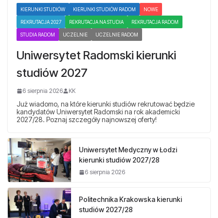
KIERUNKI STUDIÓW
KIERUNKI STUDIÓW RADOM
NOWE
REKRUTACJA 2027
REKRUTACJA NA STUDIA
REKRUTACJA RADOM
STUDIA RADOM
UCZELNIE
UCZELNIE RADOM
Uniwersytet Radomski kierunki
studiów 2027
6 sierpnia 2026
KK
Już wiadomo, na które kierunki studiów rekrutować będzie
kandydatów Uniwersytet Radomski na rok akademicki
2027/28. Poznaj szczegóły najnowszej oferty!
Uniwersytet Medyczny w Łodzi
kierunki studiów 2027/28
6 sierpnia 2026
Politechnika Krakowska kierunki
studiów 2027/28