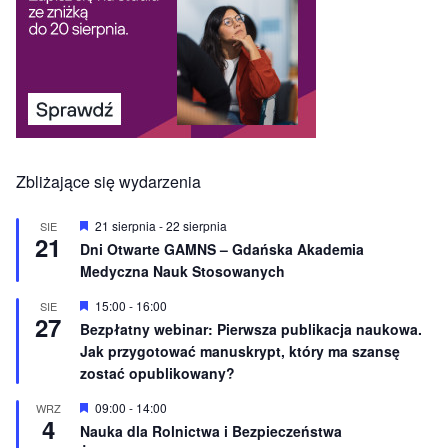
Zbliżające się wydarzenia
W
21 sierpnia
-
22 sierpnia
SIE
21
y
Dni Otwarte GAMNS – Gdańska Akademia
r
Medyczna Nauk Stosowanych
ó
ż
n
W
15:00
-
16:00
SIE
27
i
y
Bezpłatny webinar: Pierwsza publikacja naukowa.
o
r
Jak przygotować manuskrypt, który ma szansę
n
ó
e
ż
zostać opublikowany?
n
i
W
09:00
-
14:00
WRZ
o
4
y
Nauka dla Rolnictwa i Bezpieczeństwa
n
r