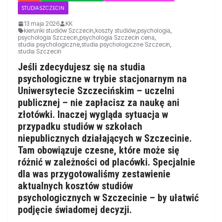
STUDIA SZCZECIN
13 maja 2026
KK
kierunki studiów Szczecin
,
koszty studiów
,
psychologia
,
psychologia Szczecin
,
psychologia Szczecin cena
,
studia psychologiczne
,
studia psychologiczne Szczecin
,
studia Szczecin
Jeśli zdecydujesz się na studia
psychologiczne w trybie stacjonarnym na
Uniwersytecie Szczecińskim – uczelni
publicznej – nie zapłacisz za naukę ani
złotówki. Inaczej wygląda sytuacja w
przypadku studiów w szkołach
niepublicznych działających w Szczecinie.
Tam obowiązuje czesne, które może się
różnić w zależności od placówki. Specjalnie
dla was przygotowaliśmy zestawienie
aktualnych kosztów studiów
psychologicznych w Szczecinie – by ułatwić
podjęcie świadomej decyzji.