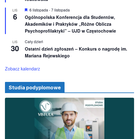
n
i
W
6 listopada
-
7 listopada
LIS
o
6
y
Ogólnopolska Konferencja dla Studentów,
n
r
e
Akademików i Praktyków „Różne Oblicza
ó
ż
Psychoprofilaktyki” – UJD w Częstochowie
n
i
Cały dzień
LIS
o
30
Ostatni dzień zgłoszeń – Konkurs o nagrodę im.
n
e
Mariana Rejewskiego
Zobacz kalendarz
Studia podyplomowe