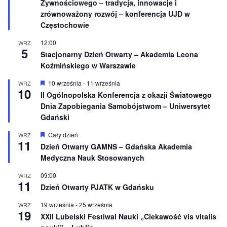
e
Żywnościowego – tradycja, innowacje i
ó
ż
zrównoważony rozwój – konferencja UJD w
n
Częstochowie
i
o
12:00
WRZ
n
5
e
Stacjonarny Dzień Otwarty – Akademia Leona
Koźmińskiego w Warszawie
W
10 września
-
11 września
WRZ
10
y
II Ogólnopolska Konferencja z okazji Światowego
r
Dnia Zapobiegania Samobójstwom – Uniwersytet
ó
ż
Gdański
n
i
W
Cały dzień
WRZ
o
11
y
Dzień Otwarty GAMNS – Gdańska Akademia
n
r
e
Medyczna Nauk Stosowanych
ó
ż
n
09:00
WRZ
11
i
Dzień Otwarty PJATK w Gdańsku
o
n
19 września
-
25 września
WRZ
e
19
XXII Lubelski Festiwal Nauki „Ciekawość vis vitalis