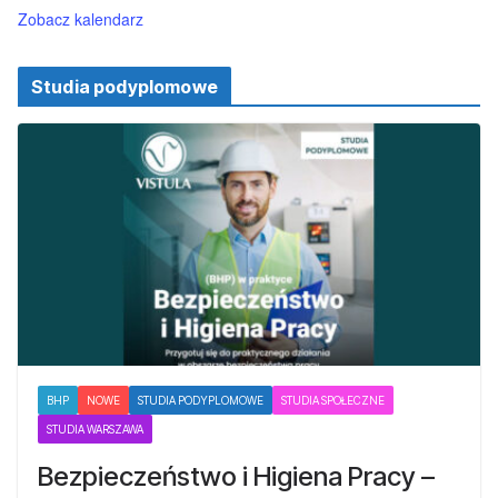
Zobacz kalendarz
Studia podyplomowe
BHP
NOWE
STUDIA PODYPLOMOWE
STUDIA SPOŁECZNE
STUDIA WARSZAWA
Bezpieczeństwo i Higiena Pracy –