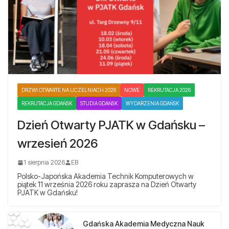
DRZWI OTWARTE NA UCZELNIACH 2026
NOWE
REKRUTACJA 2026
REKRUTACJA GDAŃSK
STUDIA GDAŃSK
WYDARZENIA GDAŃSK
Dzień Otwarty PJATK w Gdańsku –
wrzesień 2026
1 sierpnia 2026
EB
Polsko-Japońska Akademia Technik Komputerowych w
piątek 11 września 2026 roku zaprasza na Dzień Otwarty
PJATK w Gdańsku!
Gdańska Akademia Medyczna Nauk