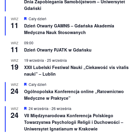
Dnia Zapobiegania Samobójstwom – Uniwersytet
ó
ż
Gdański
n
i
W
Cały dzień
WRZ
o
11
y
Dzień Otwarty GAMNS – Gdańska Akademia
n
r
e
Medyczna Nauk Stosowanych
ó
ż
n
09:00
WRZ
11
i
Dzień Otwarty PJATK w Gdańsku
o
n
19 września
-
25 września
WRZ
e
19
XXII Lubelski Festiwal Nauki „Ciekawość vis vitalis
nauki” – Lublin
W
Cały dzień
WRZ
24
y
Ogólnopolska Konferencja online „Ratownictwo
r
Medyczne w Praktyce”
ó
ż
n
W
24 września
-
26 września
WRZ
24
i
y
VII Międzynarodowa Konferencja Polskiego
o
r
Towarzystwa Psychologii Religii i Duchowości –
n
ó
e
ż
Uniwersytet Ignatianum w Krakowie
n