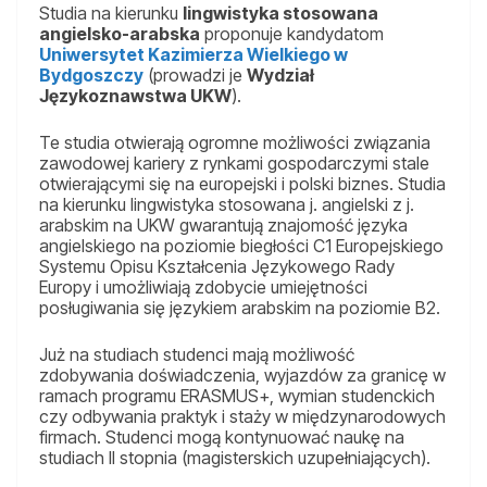
Studia na kierunku
lingwistyka stosowana
angielsko-arabska
proponuje kandydatom
Uniwersytet Kazimierza Wielkiego w
Bydgoszczy
(prowadzi je
Wydział
Językoznawstwa UKW
).
Te studia otwierają ogromne możliwości związania
zawodowej kariery z rynkami gospodarczymi stale
otwierającymi się na europejski i polski biznes. Studia
na kierunku lingwistyka stosowana j. angielski z j.
arabskim na UKW gwarantują znajomość języka
angielskiego na poziomie biegłości C1 Europejskiego
Systemu Opisu Kształcenia Językowego Rady
Europy i umożliwiają zdobycie umiejętności
posługiwania się językiem arabskim na poziomie B2.
Już na studiach studenci mają możliwość
zdobywania doświadczenia, wyjazdów za granicę w
ramach programu ERASMUS+, wymian studenckich
czy odbywania praktyk i staży w międzynarodowych
firmach. Studenci mogą kontynuować naukę na
studiach II stopnia (magisterskich uzupełniających).