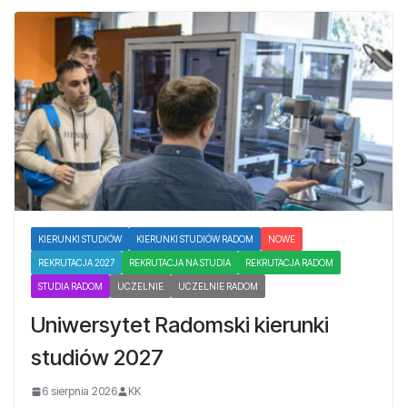
KIERUNKI STUDIÓW
KIERUNKI STUDIÓW RADOM
NOWE
REKRUTACJA 2027
REKRUTACJA NA STUDIA
REKRUTACJA RADOM
STUDIA RADOM
UCZELNIE
UCZELNIE RADOM
Uniwersytet Radomski kierunki
studiów 2027
6 sierpnia 2026
KK