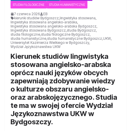
STUDIA FILOLOGICZNE
STUDIA HUMANISTYCZNE
7 czerwca 2026
EB
kierunki studiów Bydgoszcz
,
lingwistyka stosowana
,
lingwistyka stosowana angielsko-arabska
,
lingwistyka stosowana angielsko-arabska Bydgoszcz
,
lingwistyka stosowana Bydgoszcz
,
studia Bydgoszcz
,
studia filologiczne
,
studia filologiczne Bydgoszcz
,
studia humanistyczne
,
studia humanistyczne Bydgoszcz
,
UKW
,
Uniwersytet Kazimierza Wielkiego w Bydgoszczy
,
Wydział Językoznawstwa UKW
Kierunek studiów lingwistyka
stosowana angielsko-arabska
oprócz nauki języków obcych
zapewniają zdobywanie wiedzy
o kulturze obszaru angielsko-
oraz arabskojęzycznego. Studia
te ma w swojej ofercie Wydział
Językoznawstwa UKW w
Bydgoszczy.