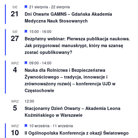
W
21 sierpnia
-
22 sierpnia
SIE
21
y
Dni Otwarte GAMNS – Gdańska Akademia
r
Medyczna Nauk Stosowanych
ó
ż
n
W
15:00
-
16:00
SIE
27
i
y
Bezpłatny webinar: Pierwsza publikacja naukowa.
o
r
Jak przygotować manuskrypt, który ma szansę
n
ó
e
ż
zostać opublikowany?
n
i
W
09:00
-
14:00
WRZ
o
4
y
Nauka dla Rolnictwa i Bezpieczeństwa
n
r
e
Żywnościowego – tradycja, innowacje i
ó
ż
zrównoważony rozwój – konferencja UJD w
n
Częstochowie
i
o
12:00
WRZ
n
5
e
Stacjonarny Dzień Otwarty – Akademia Leona
Koźmińskiego w Warszawie
W
10 września
-
11 września
WRZ
10
y
II Ogólnopolska Konferencja z okazji Światowego
r