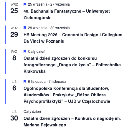
i
W
25 września
-
27 września
WRZ
o
25
y
40. Bachanalia Fantastyczne – Uniwersytet
n
r
e
Zielonogórski
ó
ż
n
W
29 września
-
30 września
WRZ
29
i
y
HR Meeting 2026 – Concordia Design i Collegium
o
r
Da Vinci w Poznaniu
n
ó
e
ż
n
W
Cały dzień
PAŹ
8
i
y
Ostatni dzień zgłoszeń do konkursu
o
r
fotograficznego „Droga do życia” – Politechnika
n
ó
e
ż
Krakowska
n
i
W
6 listopada
-
7 listopada
LIS
o
6
y
Ogólnopolska Konferencja dla Studentów,
n
r
e
Akademików i Praktyków „Różne Oblicza
ó
ż
Psychoprofilaktyki” – UJD w Częstochowie
n
i
Cały dzień
LIS
o
30
Ostatni dzień zgłoszeń – Konkurs o nagrodę im.
n
e
Mariana Rejewskiego