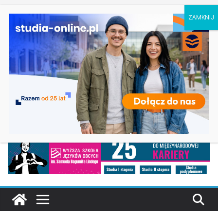
czwartek, 6 sierpnia, 2026
Ostatnie
Prawo w Łomży
wpisy:
Pedagogika przedszkolna i wczesnoszkolna w
Skierniewicach
Kosmetologia w Opolu
Logistyka – studia inżynierskie na Uniwersytecie
Szczecińskim
Elektroniczne przetwarzanie informacji w
Krakowie