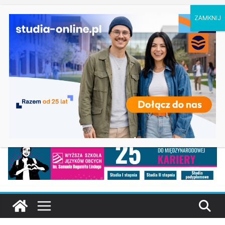
sobota, 8 sierpnia, 2026
Ostatnie
Dodatkowa rekrutacja na studia na UJD –
wpisy:
Uniwersytet Jana Długosza w Częstochowie
Biotechnologia – Uniwersytet Przyrodniczy w
Poznaniu
Zarządzanie w turystyce w Katowicach
Turystyka – Uniwersytet Wrocławski
Oceanotechnika w Szczecinie