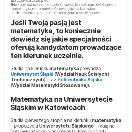
3 czerwca 2026
KK
kierunki ścisłe
,
kierunki ścisłe Katowice
,
kierunki studiów Katowice
,
matematyka
,
matematyka Katowice
,
studia Katowice
,
studia matematyczne
,
studia ścisłe
,
studia ścisłe Katowice
Jeśli Twoją pasją jest
matematyka, to koniecznie
dowiedz się jakie specjalności
oferują kandydatom prowadzące
ten kierunek uczelnie.
Studia na kierunku
matematyka
prowadzą
Uniwersytet Śląski
(
Wydział Nauk Ścisłych i
Technicznych
) oraz
Politechnika Śląska
(
Wydział Matematyki Stosowanej
).
Matematyka na Uniwersytecie
Śląskim w Katowicach
Studia pierwszego stopnia na kierunku
matematyka
– propozycja
Uniwersytetu Śląskiego
– mają na
celu wykształcenie absolwenta, który posiada