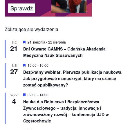
Zbliżające się wydarzenia
W
21 sierpnia
-
22 sierpnia
SIE
21
y
Dni Otwarte GAMNS – Gdańska Akademia
r
Medyczna Nauk Stosowanych
ó
ż
n
W
15:00
-
16:00
SIE
27
i
y
Bezpłatny webinar: Pierwsza publikacja naukowa.
o
r
Jak przygotować manuskrypt, który ma szansę
n
ó
e
ż
zostać opublikowany?
n
i
W
09:00
-
14:00
WRZ
o
4
y
Nauka dla Rolnictwa i Bezpieczeństwa
n
r
e
Żywnościowego – tradycja, innowacje i
ó
ż
zrównoważony rozwój – konferencja UJD w
n
Częstochowie
i
o