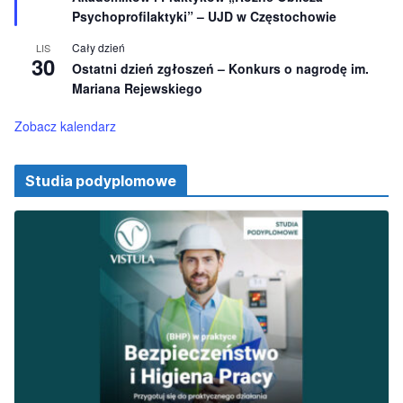
ż
Psychoprofilaktyki” – UJD w Częstochowie
n
i
Cały dzień
LIS
o
30
Ostatni dzień zgłoszeń – Konkurs o nagrodę im.
n
e
Mariana Rejewskiego
Zobacz kalendarz
Studia podyplomowe