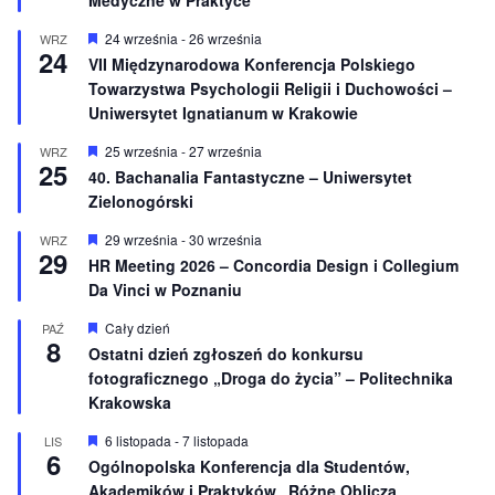
ó
ż
n
W
24 września
-
26 września
WRZ
24
i
y
VII Międzynarodowa Konferencja Polskiego
o
r
Towarzystwa Psychologii Religii i Duchowości –
n
ó
e
ż
Uniwersytet Ignatianum w Krakowie
n
i
W
25 września
-
27 września
WRZ
o
25
y
40. Bachanalia Fantastyczne – Uniwersytet
n
r
e
Zielonogórski
ó
ż
n
W
29 września
-
30 września
WRZ
29
i
y
HR Meeting 2026 – Concordia Design i Collegium
o
r
Da Vinci w Poznaniu
n
ó
e
ż
n
W
Cały dzień
PAŹ
8
i
y
Ostatni dzień zgłoszeń do konkursu
o
r
fotograficznego „Droga do życia” – Politechnika
n
ó
e
ż
Krakowska
n
i
W
6 listopada
-
7 listopada
LIS
o
6
y
Ogólnopolska Konferencja dla Studentów,
n
r
e
Akademików i Praktyków „Różne Oblicza
ó