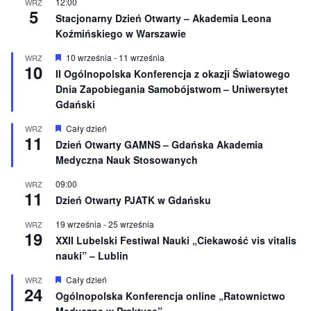
12:00
WRZ
n
5
e
Stacjonarny Dzień Otwarty – Akademia Leona
Koźmińskiego w Warszawie
W
10 września
-
11 września
WRZ
10
y
II Ogólnopolska Konferencja z okazji Światowego
r
Dnia Zapobiegania Samobójstwom – Uniwersytet
ó
ż
Gdański
n
i
W
Cały dzień
WRZ
o
11
y
Dzień Otwarty GAMNS – Gdańska Akademia
n
r
e
Medyczna Nauk Stosowanych
ó
ż
n
09:00
WRZ
11
i
Dzień Otwarty PJATK w Gdańsku
o
n
19 września
-
25 września
WRZ
e
19
XXII Lubelski Festiwal Nauki „Ciekawość vis vitalis
nauki” – Lublin
W
Cały dzień
WRZ
24
y
Ogólnopolska Konferencja online „Ratownictwo
r
Medyczne w Praktyce”