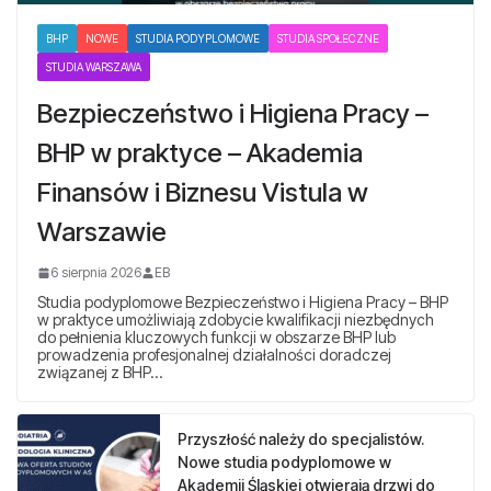
BHP
NOWE
STUDIA PODYPLOMOWE
STUDIA SPOŁECZNE
STUDIA WARSZAWA
Bezpieczeństwo i Higiena Pracy –
BHP w praktyce – Akademia
Finansów i Biznesu Vistula w
Warszawie
6 sierpnia 2026
EB
Studia podyplomowe Bezpieczeństwo i Higiena Pracy – BHP
w praktyce umożliwiają zdobycie kwalifikacji niezbędnych
do pełnienia kluczowych funkcji w obszarze BHP lub
prowadzenia profesjonalnej działalności doradczej
związanej z BHP…
Przyszłość należy do specjalistów.
Nowe studia podyplomowe w
Akademii Śląskiej otwierają drzwi do