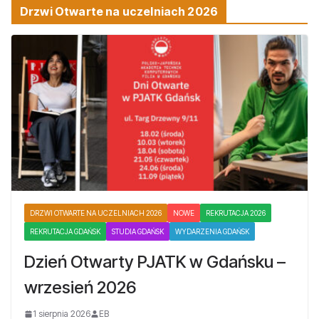
Drzwi Otwarte na uczelniach 2026
DRZWI OTWARTE NA UCZELNIACH 2026
NOWE
REKRUTACJA 2026
REKRUTACJA GDAŃSK
STUDIA GDAŃSK
WYDARZENIA GDAŃSK
Dzień Otwarty PJATK w Gdańsku –
wrzesień 2026
1 sierpnia 2026
EB