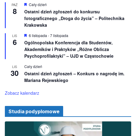
n
W
Cały dzień
PAŹ
8
i
y
Ostatni dzień zgłoszeń do konkursu
o
r
fotograficznego „Droga do życia” – Politechnika
n
ó
e
ż
Krakowska
n
i
W
6 listopada
-
7 listopada
LIS
o
6
y
Ogólnopolska Konferencja dla Studentów,
n
r
e
Akademików i Praktyków „Różne Oblicza
ó
ż
Psychoprofilaktyki” – UJD w Częstochowie
n
i
Cały dzień
LIS
o
30
Ostatni dzień zgłoszeń – Konkurs o nagrodę im.
n
e
Mariana Rejewskiego
Zobacz kalendarz
Studia podyplomowe