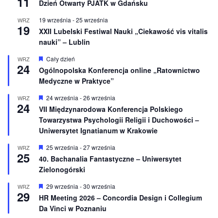
11
Dzień Otwarty PJATK w Gdańsku
o
n
19 września
-
25 września
WRZ
e
19
XXII Lubelski Festiwal Nauki „Ciekawość vis vitalis
nauki” – Lublin
W
Cały dzień
WRZ
24
y
Ogólnopolska Konferencja online „Ratownictwo
r
Medyczne w Praktyce”
ó
ż
n
W
24 września
-
26 września
WRZ
24
i
y
VII Międzynarodowa Konferencja Polskiego
o
r
Towarzystwa Psychologii Religii i Duchowości –
n
ó
e
ż
Uniwersytet Ignatianum w Krakowie
n
i
W
25 września
-
27 września
WRZ
o
25
y
40. Bachanalia Fantastyczne – Uniwersytet
n
r
e
Zielonogórski
ó
ż
n
W
29 września
-
30 września
WRZ
29
i
y
HR Meeting 2026 – Concordia Design i Collegium
o
r
Da Vinci w Poznaniu
n
ó
e
ż