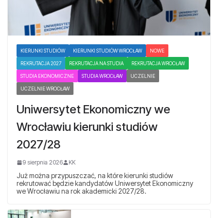
KIERUNKI STUDIÓW
KIERUNKI STUDIÓW WROCŁAW
NOWE
REKRUTACJA 2027
REKRUTACJA NA STUDIA
REKRUTACJA WROCŁAW
STUDIA EKONOMICZNE
STUDIA WROCŁAW
UCZELNIE
UCZELNIE WROCŁAW
Uniwersytet Ekonomiczny we
Wrocławiu kierunki studiów
2027/28
9 sierpnia 2026
KK
Już można przypuszczać, na które kierunki studiów
rekrutować będzie kandydatów Uniwersytet Ekonomiczny
we Wrocławiu na rok akademicki 2027/28.