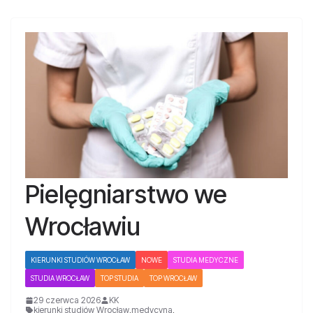
Pielęgniarstwo we
Wrocławiu
KIERUNKI STUDIÓW WROCŁAW
NOWE
STUDIA MEDYCZNE
STUDIA WROCŁAW
TOP STUDIA
TOP WROCŁAW
29 czerwca 2026
KK
kierunki studiów Wrocław
,
medycyna
,