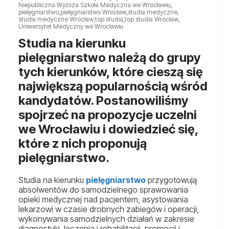
Niepubliczna Wyższa Szkoła Medyczna we Wrocławiu
,
pielęgniarstwo
,
pielęgniarstwo Wrocław
,
studia medyczne
,
studia medyczne Wrocław
,
top studia
,
top studia Wrocław
,
Uniwersytet Medyczny we Wrocławiu
Studia na kierunku
pielęgniarstwo należą do grupy
tych kierunków, które cieszą się
największą popularnością wśród
kandydatów. Postanowiliśmy
spojrzeć na propozycje uczelni
we Wrocławiu i dowiedzieć się,
które z nich proponują
pielęgniarstwo.
Studia na kierunku
pielęgniarstwo
przygotowują
absolwentów do samodzielnego sprawowania
opieki medycznej nad pacjentem, asystowania
lekarzowi w czasie drobnych zabiegów i operacji,
wykonywania samodzielnych działań w zakresie
diagnostyki, leczenia i rehabilitacji, promocji i