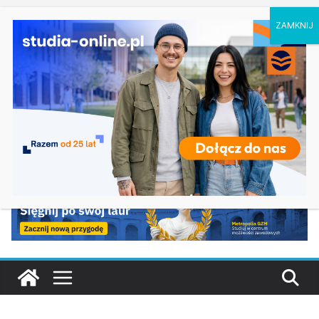
niedziela, 9 sierpnia, 2026
Ostatnie wpisy:
Ratownictwo medyczne w Olsztynie
Logistyka w Koszalinie
Informatyka w Nysie
Filozofia w Szczecinie
Geografia w Gdańsku