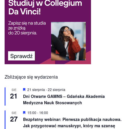
Zbliżające się wydarzenia
W
21 sierpnia
-
22 sierpnia
SIE
21
y
Dni Otwarte GAMNS – Gdańska Akademia
r
Medyczna Nauk Stosowanych
ó
ż
n
W
15:00
-
16:00
SIE
27
i
y
Bezpłatny webinar: Pierwsza publikacja naukowa.
o
r
Jak przygotować manuskrypt, który ma szansę
n
ó