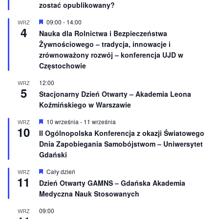
e
ż
zostać opublikowany?
n
i
W
09:00
-
14:00
WRZ
o
4
y
Nauka dla Rolnictwa i Bezpieczeństwa
n
r
e
Żywnościowego – tradycja, innowacje i
ó
ż
zrównoważony rozwój – konferencja UJD w
n
Częstochowie
i
o
12:00
WRZ
n
5
e
Stacjonarny Dzień Otwarty – Akademia Leona
Koźmińskiego w Warszawie
W
10 września
-
11 września
WRZ
10
y
II Ogólnopolska Konferencja z okazji Światowego
r
Dnia Zapobiegania Samobójstwom – Uniwersytet
ó
ż
Gdański
n
i
W
Cały dzień
WRZ
o
11
y
Dzień Otwarty GAMNS – Gdańska Akademia
n
r
e
Medyczna Nauk Stosowanych
ó
ż
n
09:00
WRZ
i