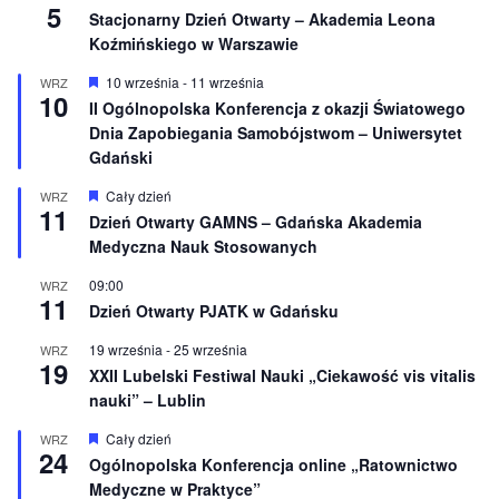
5
e
Stacjonarny Dzień Otwarty – Akademia Leona
Koźmińskiego w Warszawie
W
10 września
-
11 września
WRZ
10
y
II Ogólnopolska Konferencja z okazji Światowego
r
Dnia Zapobiegania Samobójstwom – Uniwersytet
ó
ż
Gdański
n
i
W
Cały dzień
WRZ
o
11
y
Dzień Otwarty GAMNS – Gdańska Akademia
n
r
e
Medyczna Nauk Stosowanych
ó
ż
n
09:00
WRZ
11
i
Dzień Otwarty PJATK w Gdańsku
o
n
19 września
-
25 września
WRZ
e
19
XXII Lubelski Festiwal Nauki „Ciekawość vis vitalis
nauki” – Lublin
W
Cały dzień
WRZ
24
y
Ogólnopolska Konferencja online „Ratownictwo
r
Medyczne w Praktyce”
ó