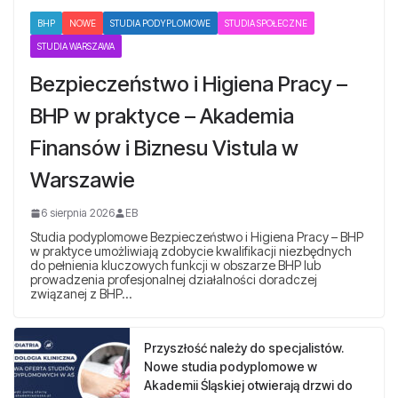
BHP
NOWE
STUDIA PODYPLOMOWE
STUDIA SPOŁECZNE
STUDIA WARSZAWA
Bezpieczeństwo i Higiena Pracy –
BHP w praktyce – Akademia
Finansów i Biznesu Vistula w
Warszawie
6 sierpnia 2026
EB
Studia podyplomowe Bezpieczeństwo i Higiena Pracy – BHP
w praktyce umożliwiają zdobycie kwalifikacji niezbędnych
do pełnienia kluczowych funkcji w obszarze BHP lub
prowadzenia profesjonalnej działalności doradczej
związanej z BHP…
Przyszłość należy do specjalistów.
Nowe studia podyplomowe w
Akademii Śląskiej otwierają drzwi do