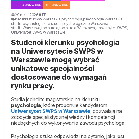
STUDIA WARSZAWA
TOP WARSZAWA
29 maja 2026
EB
kierunki studiów Warszawa
,
psychologia
,
psychologia Warszawa
,
studia psychologiczne
,
studia psychologiczne Warszawa
,
studia Warszawa
,
top studia
,
top studia Warszawa
,
Uniwersytet SWPS
,
Uniwersytet SWPS w Warszawie
Studenci kierunku psychologia
na Uniwersytecie SWPS w
Warszawie mogą wybrać
unikatowe specjalności
dostosowane do wymagań
rynku pracy.
Studia jednolite magisterskie na kierunku
psychologia
, które proponuje kandydatom
Uniwersytet SWPS w Warszawie
, pozwalają na
zdobycie specjalistycznej wiedzy i kompetencji
niezbędnych do wykonywania zawodu psychologa.
Psychologia szuka odpowiedzi na pytanie, jaka jest