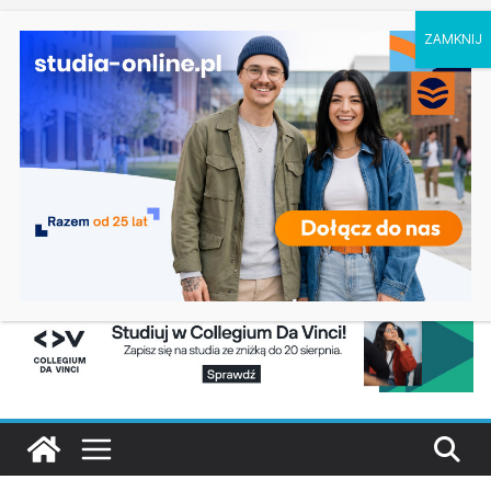
sobota, 8 sierpnia, 2026
Ostatnie
Filologia słowiańska w Krakowie
wpisy:
Studia historyczne w Łodzi
Analityka biznesowa i Data Science – Collegium
Da Vinci w Poznaniu
Chemia w Opolu
Biologia w Rzeszowie