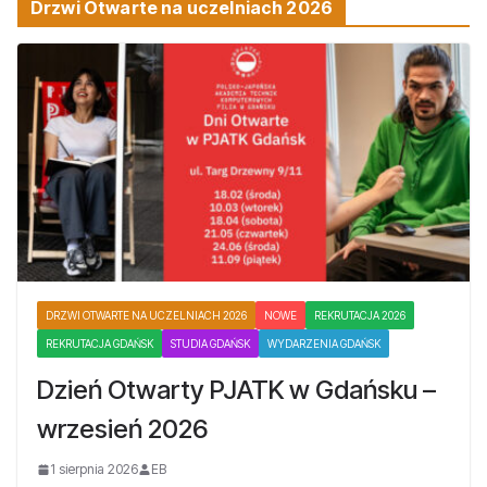
Drzwi Otwarte na uczelniach 2026
DRZWI OTWARTE NA UCZELNIACH 2026
NOWE
REKRUTACJA 2026
REKRUTACJA GDAŃSK
STUDIA GDAŃSK
WYDARZENIA GDAŃSK
Dzień Otwarty PJATK w Gdańsku –
wrzesień 2026
1 sierpnia 2026
EB