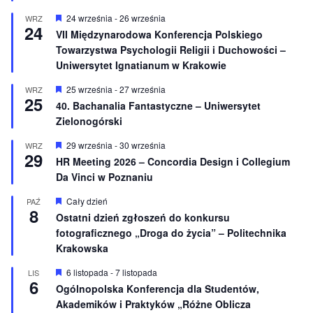
ż
n
W
24 września
-
26 września
WRZ
24
i
y
VII Międzynarodowa Konferencja Polskiego
o
r
Towarzystwa Psychologii Religii i Duchowości –
n
ó
e
ż
Uniwersytet Ignatianum w Krakowie
n
i
W
25 września
-
27 września
WRZ
o
25
y
40. Bachanalia Fantastyczne – Uniwersytet
n
r
e
Zielonogórski
ó
ż
n
W
29 września
-
30 września
WRZ
29
i
y
HR Meeting 2026 – Concordia Design i Collegium
o
r
Da Vinci w Poznaniu
n
ó
e
ż
n
W
Cały dzień
PAŹ
8
i
y
Ostatni dzień zgłoszeń do konkursu
o
r
fotograficznego „Droga do życia” – Politechnika
n
ó
e
ż
Krakowska
n
i
W
6 listopada
-
7 listopada
LIS
o
6
y
Ogólnopolska Konferencja dla Studentów,
n
r
e
Akademików i Praktyków „Różne Oblicza
ó