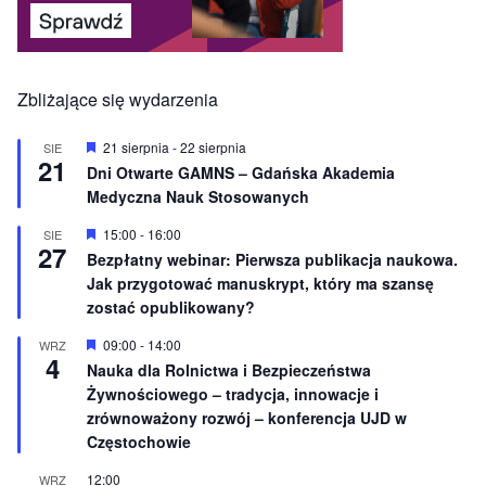
Zbliżające się wydarzenia
W
21 sierpnia
-
22 sierpnia
SIE
21
y
Dni Otwarte GAMNS – Gdańska Akademia
r
Medyczna Nauk Stosowanych
ó
ż
n
W
15:00
-
16:00
SIE
27
i
y
Bezpłatny webinar: Pierwsza publikacja naukowa.
o
r
Jak przygotować manuskrypt, który ma szansę
n
ó
e
ż
zostać opublikowany?
n
i
W
09:00
-
14:00
WRZ
o
4
y
Nauka dla Rolnictwa i Bezpieczeństwa
n
r
e
Żywnościowego – tradycja, innowacje i
ó
ż
zrównoważony rozwój – konferencja UJD w
n
Częstochowie
i
o
12:00
WRZ
n