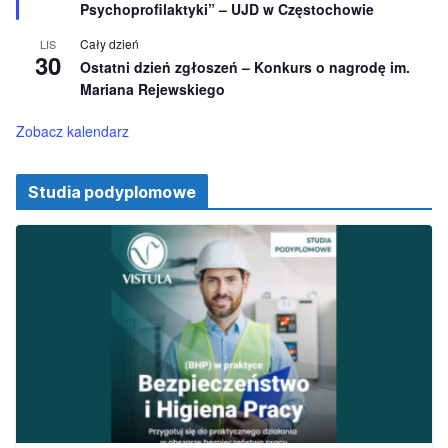
ż
Psychoprofilaktyki” – UJD w Częstochowie
n
i
Cały dzień
LIS
o
30
Ostatni dzień zgłoszeń – Konkurs o nagrodę im.
n
e
Mariana Rejewskiego
Zobacz kalendarz
Studia podyplomowe