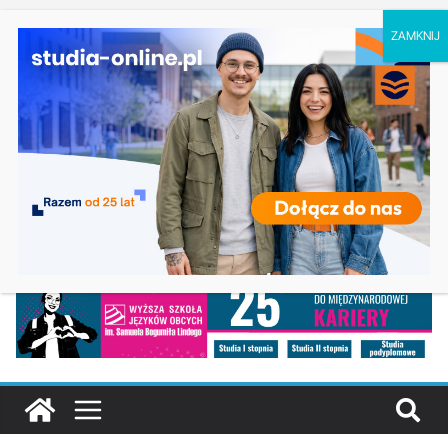
czwartek, 6 sierpnia, 2026
Ostatnie
Logistyka – studia inżynierskie na Uniwersytecie
wpisy:
Szczecińskim
Elektroniczne przetwarzanie informacji w Krakowie
Prawo w Łomży
Pedagogika przedszkolna i wczesnoszkolna w
Skierniewicach
Kosmetologia w Opolu