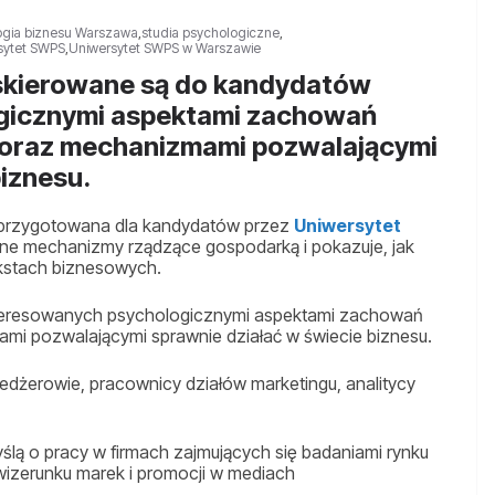
ogia biznesu Warszawa
,
studia psychologiczne
,
sytet SWPS
,
Uniwersytet SWPS w Warszawie
 skierowane są do kandydatów
gicznymi aspektami zachowań
 oraz mechanizmami pozwalającymi
biznesu.
 przygotowana dla kandydatów przez
Uniwersytet
czne mechanizmy rządzące gospodarką i pokazuje, jak
kstach biznesowych.
nteresowanych psychologicznymi aspektami zachowań
i pozwalającymi sprawnie działać w świecie biznesu.
edżerowie, pracownicy działów marketingu, analitycy
ślą o pracy w firmach zajmujących się badaniami rynku
zerunku marek i promocji w mediach