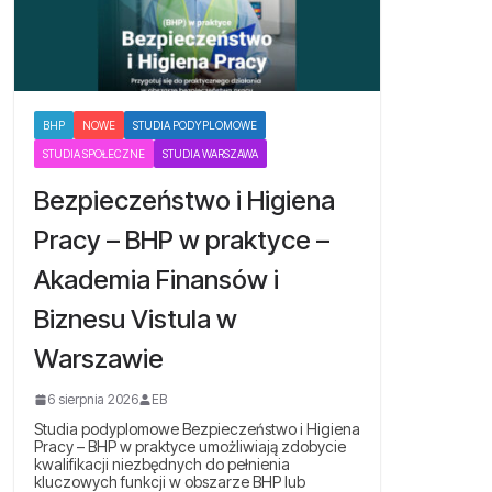
BHP
NOWE
STUDIA PODYPLOMOWE
STUDIA SPOŁECZNE
STUDIA WARSZAWA
Bezpieczeństwo i Higiena
Pracy – BHP w praktyce –
Akademia Finansów i
Biznesu Vistula w
Warszawie
6 sierpnia 2026
EB
Studia podyplomowe Bezpieczeństwo i Higiena
Pracy – BHP w praktyce umożliwiają zdobycie
kwalifikacji niezbędnych do pełnienia
kluczowych funkcji w obszarze BHP lub