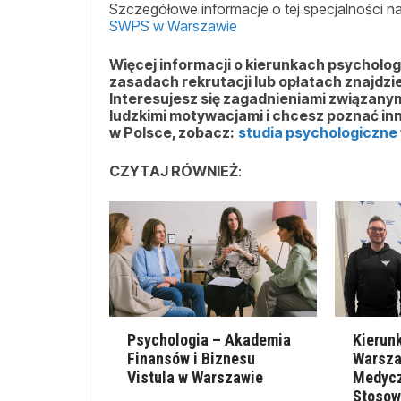
Szczegółowe informacje o tej specjalności na
SWPS w Warszawie
Więcej informacji o kierunkach psychologi
zasadach rekrutacji lub opłatach znajdzie
Interesujesz się zagadnieniami związanym
ludzkimi motywacjami i chcesz poznać inn
w Polsce, zobacz:
studia psychologiczne
CZYTAJ RÓWNIEŻ
:
Psychologia – Akademia
Kierun
Finansów i Biznesu
Warsz
Vistula w Warszawie
Medyc
Stosow