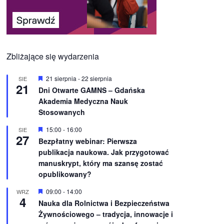
Zbliżające się wydarzenia
W
21 sierpnia
-
22 sierpnia
SIE
21
y
Dni Otwarte GAMNS – Gdańska
r
Akademia Medyczna Nauk
ó
ż
Stosowanych
n
i
W
15:00
-
16:00
SIE
o
27
y
Bezpłatny webinar: Pierwsza
n
r
e
publikacja naukowa. Jak przygotować
ó
ż
manuskrypt, który ma szansę zostać
n
opublikowany?
i
o
W
09:00
-
14:00
WRZ
n
4
y
e
Nauka dla Rolnictwa i Bezpieczeństwa
r
Żywnościowego – tradycja, innowacje i
ó
ż