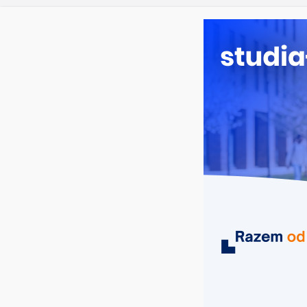
sobota, 8 sierpnia, 2026
Ostatnie wpisy:
Dodatkowa r
Długosza w
Biotechnolo
Zarządzani
Turystyka –
Oceanotech
MIASTA
UCZELNIE
KIERUNKI