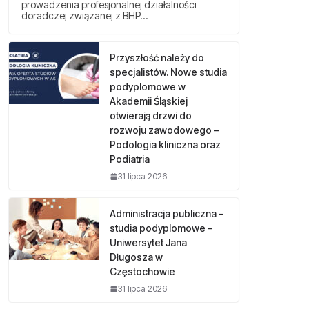
prowadzenia profesjonalnej działalności
doradczej związanej z BHP…
Przyszłość należy do
specjalistów. Nowe studia
podyplomowe w
Akademii Śląskiej
otwierają drzwi do
rozwoju zawodowego –
Podologia kliniczna oraz
Podiatria
31 lipca 2026
Administracja publiczna –
studia podyplomowe –
Uniwersytet Jana
Długosza w
Częstochowie
31 lipca 2026