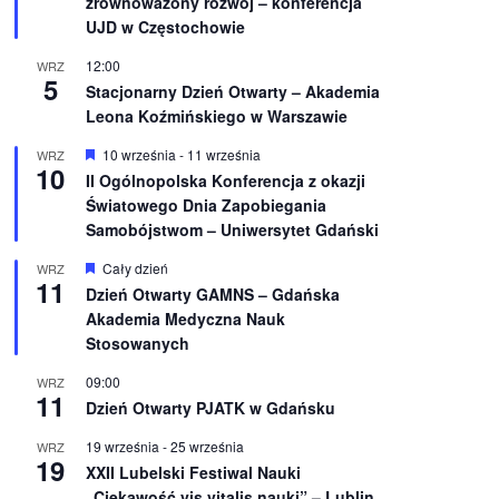
zrównoważony rozwój – konferencja
n
UJD w Częstochowie
i
o
12:00
WRZ
n
5
e
Stacjonarny Dzień Otwarty – Akademia
Leona Koźmińskiego w Warszawie
W
10 września
-
11 września
WRZ
10
y
II Ogólnopolska Konferencja z okazji
r
Światowego Dnia Zapobiegania
ó
ż
Samobójstwom – Uniwersytet Gdański
n
i
W
Cały dzień
WRZ
o
11
y
Dzień Otwarty GAMNS – Gdańska
n
r
e
Akademia Medyczna Nauk
ó
ż
Stosowanych
n
i
09:00
WRZ
o
11
Dzień Otwarty PJATK w Gdańsku
n
e
19 września
-
25 września
WRZ
19
XXII Lubelski Festiwal Nauki
„Ciekawość vis vitalis nauki” – Lublin