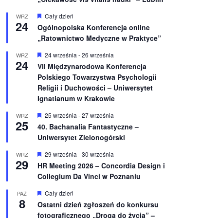
W
Cały dzień
WRZ
24
y
Ogólnopolska Konferencja online
r
„Ratownictwo Medyczne w Praktyce”
ó
ż
n
W
24 września
-
26 września
WRZ
24
i
y
VII Międzynarodowa Konferencja
o
r
Polskiego Towarzystwa Psychologii
n
ó
e
ż
Religii i Duchowości – Uniwersytet
n
Ignatianum w Krakowie
i
o
W
25 września
-
27 września
WRZ
n
25
y
e
40. Bachanalia Fantastyczne –
r
Uniwersytet Zielonogórski
ó
ż
n
W
29 września
-
30 września
WRZ
29
i
y
HR Meeting 2026 – Concordia Design i
o
r
Collegium Da Vinci w Poznaniu
n
ó
e
ż
n
W
Cały dzień
PAŹ
8
i
y
Ostatni dzień zgłoszeń do konkursu
o
r
fotograficznego „Droga do życia” –
n
ó