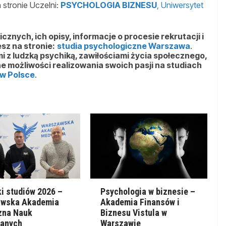
 stronie Uczelni:
PSYCHOLOGIA BIZNESU
, Uniwersytet
cznych, ich opisy, informacje o procesie rekrutacji i
sz na stronie:
studia psychologiczne Warszawa
.
i z ludzką psychiką, zawiłościami życia społecznego,
e możliwości realizowania swoich pasji na studiach
 w Polsce
.
ki studiów 2026 –
Psychologia w biznesie –
awska Akademia
Akademia Finansów i
zna Nauk
Biznesu Vistula w
anych
Warszawie