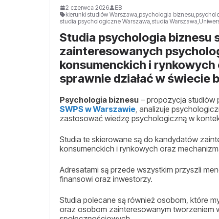
2 czerwca 2026
EB
kierunki studiów Warszawa
,
psychologia biznesu
,
psychol
studia psychologiczne Warszawa
,
studia Warszawa
,
Uniwer
Studia psychologia biznesu
zainteresowanych psycholo
konsumenckich i rynkowych
sprawnie działać w świecie 
Psychologia biznesu
– propozycja studiów
SWPS w Warszawie
, analizuje psychologi
zastosować wiedzę psychologiczną w konte
Studia te skierowane są do kandydatów zai
konsumenckich i rynkowych oraz mechanizmam
Adresatami są przede wszystkim przyszli men
finansowi oraz inwestorzy.
Studia polecane są również osobom, które my
oraz osobom zainteresowanym tworzeniem wi
społecznościowych.