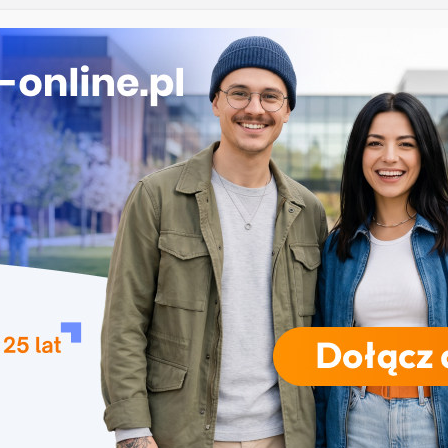
ekrutacja na studia na UJD – Uniwersytet Jana
 Częstochowie
gia – Uniwersytet Przyrodniczy w Poznaniu
e w turystyce w Katowicach
 Uniwersytet Wrocławski
nika w Szczecinie
RODZAJE STUDIÓW
REKRUTACJA
DRZWI OTWARTE
TO