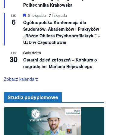
e
ż
Politechnika Krakowska
n
i
W
6 listopada
-
7 listopada
LIS
o
6
y
Ogólnopolska Konferencja dla
n
r
e
Studentów, Akademików i Praktyków
ó
ż
„Różne Oblicza Psychoprofilaktyki” –
n
UJD w Częstochowie
i
o
Cały dzień
LIS
n
30
e
Ostatni dzień zgłoszeń – Konkurs o
nagrodę im. Mariana Rejewskiego
Zobacz kalendarz
Studia podyplomowe