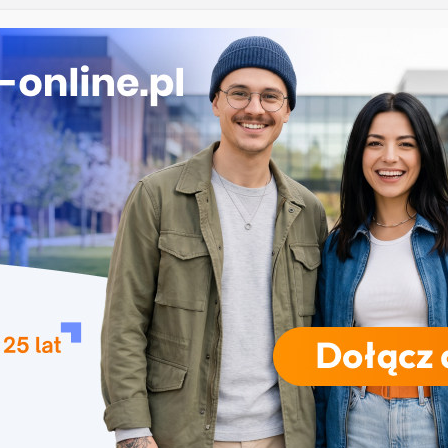
edagogiczne w Olsztynie
nie w Gorzowie Wielkopolskim
a i rekreacja w Częstochowie
ka w Koszalinie
cjalna – Akademia Pedagogiki Specjalnej w Warszawie
RODZAJE STUDIÓW
REKRUTACJA
DRZWI OTWARTE
TO