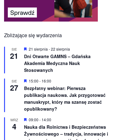
Zbliżające się wydarzenia
W
21 sierpnia
-
22 sierpnia
SIE
21
y
Dni Otwarte GAMNS – Gdańska
r
Akademia Medyczna Nauk
ó
ż
Stosowanych
n
i
W
15:00
-
16:00
SIE
o
27
y
Bezpłatny webinar: Pierwsza
n
r
e
publikacja naukowa. Jak przygotować
ó
ż
manuskrypt, który ma szansę zostać
n
opublikowany?
i
o
W
09:00
-
14:00
WRZ
n
4
y
e
Nauka dla Rolnictwa i Bezpieczeństwa
r
Żywnościowego – tradycja, innowacje i
ó
ż