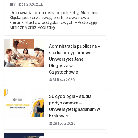
31 lipca 2026
EB
Odpowiadając na rosnące potrzeby, Akademia
Śląska poszerza swoją ofertę o dwa nowe
kierunki studiów podyplomowych – Podologię
Kliniczną oraz Podiatrię.
Administracja publiczna –
studia podyplomowe –
Uniwersytet Jana
Długosza w
Częstochowie
31 lipca 2026
Suicydologia – studia
podyplomowe –
Uniwersytet Ignatianum w
Krakowie
28 lipca 2026