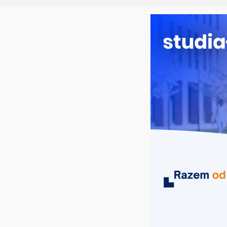
czwartek, 6 sierpnia, 2026
Ostatnie wpisy:
Studia p
Zarządza
Turystyk
Energety
Praca so
MIASTA
UCZELNIE
KIERUNKI