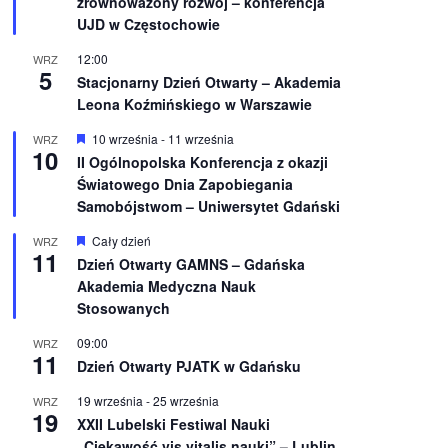
zrównoważony rozwój – konferencja
n
UJD w Częstochowie
i
o
12:00
WRZ
n
5
e
Stacjonarny Dzień Otwarty – Akademia
Leona Koźmińskiego w Warszawie
W
10 września
-
11 września
WRZ
10
y
II Ogólnopolska Konferencja z okazji
r
Światowego Dnia Zapobiegania
ó
ż
Samobójstwom – Uniwersytet Gdański
n
i
W
Cały dzień
WRZ
o
11
y
Dzień Otwarty GAMNS – Gdańska
n
r
e
Akademia Medyczna Nauk
ó
ż
Stosowanych
n
i
09:00
WRZ
o
11
Dzień Otwarty PJATK w Gdańsku
n
e
19 września
-
25 września
WRZ
19
XXII Lubelski Festiwal Nauki
„Ciekawość vis vitalis nauki” – Lublin