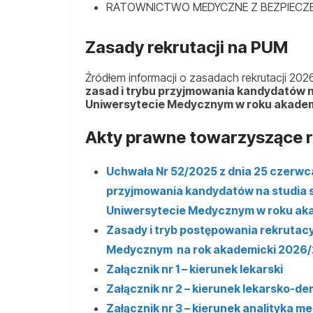
RATOWNICTWO MEDYCZNE Z BEZPIECZ
Zasady rekrutacji na PUM
Źródłem informacji o zasadach rekrutacji 202
zasad i trybu przyjmowania kandydatów n
Uniwersytecie Medycznym w roku akade
Akty prawne towarzyszące r
Uchwała Nr 52/2025 z dnia 25 czerwca 
przyjmowania kandydatów na studia s
Uniwersytecie Medycznym w roku ak
Zasady i tryb postępowania rekrutac
Medycznym na rok akademicki 2026
Załącznik nr 1 – kierunek lekarski
Załącznik nr 2 – kierunek lekarsko-d
Załącznik nr 3 – kierunek analityka 