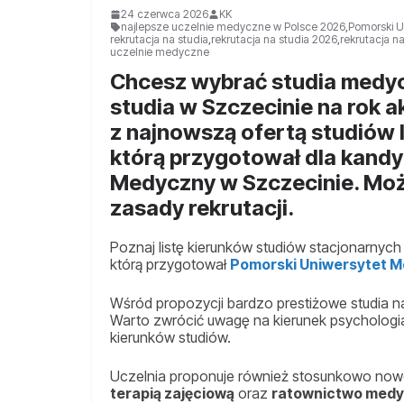
24 czerwca 2026
KK
najlepsze uczelnie medyczne w Polsce 2026
,
Pomorski U
rekrutacja na studia
,
rekrutacja na studia 2026
,
rekrutacja n
uczelnie medyczne
Chcesz wybrać studia medycz
studia w Szczecinie na rok 
z najnowszą ofertą studiów I
którą przygotował dla kand
Medyczny w Szczecinie. Moż
zasady rekrutacji.
Poznaj listę kierunków studiów stacjonarnych I
którą przygotował
Pomorski Uniwersytet M
Wśród propozycji bardzo prestiżowe studia na
Warto zwrócić uwagę na kierunek psychologia
kierunków studiów.
Uczelnia proponuje również stosunkowo nowe k
terapią zajęciową
oraz
ratownictwo medy