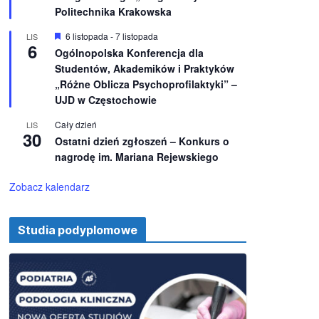
e
ż
Politechnika Krakowska
n
i
W
6 listopada
-
7 listopada
LIS
o
6
y
Ogólnopolska Konferencja dla
n
r
e
Studentów, Akademików i Praktyków
ó
ż
„Różne Oblicza Psychoprofilaktyki” –
n
UJD w Częstochowie
i
o
Cały dzień
LIS
n
30
e
Ostatni dzień zgłoszeń – Konkurs o
nagrodę im. Mariana Rejewskiego
Zobacz kalendarz
Studia podyplomowe