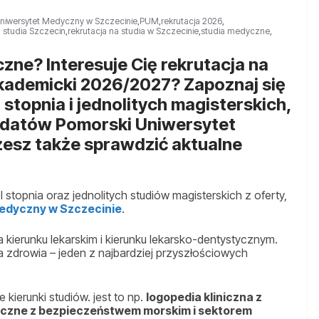
niwersytet Medyczny w Szczecinie
,
PUM
,
rekrutacja 2026
,
a studia Szczecin
,
rekrutacja na studia w Szczecinie
,
studia medyczne
,
ne? Interesuje Cię rekrutacja na
akademicki 2026/2027? Zapoznaj się
 stopnia i jednolitych magisterskich,
ydatów Pomorski Uniwersytet
esz także sprawdzić aktualne
 stopnia oraz jednolitych studiów magisterskich z oferty,
edyczny w Szczecinie
.
 kierunku lekarskim i kierunku lekarsko-dentystycznym.
 zdrowia – jeden z najbardziej przyszłościowych
ierunki studiów. jest to np.
logopedia kliniczna z
czne z bezpieczeństwem morskim i sektorem