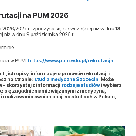
rutacji na PUM 2026
i 2026/2027 rozpoczyna się nie wcześniej niż w dniu
18
j niż w dniu 9 października 2026 r.
rminie
tudia w PUM:
https://www.pum.edu.pl/rekrutacja
, ich opisy, informacje o procesie rekrutacji i
sz na stronie:
studia medyczne Szczecin
.
Może
 – skorzystaj z informacji
rodzaje studiów
i wybierz
sz się zagadnieniami związanymi z medycyną,
 realizowania swoich pasji na studiach w Polsce,