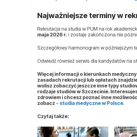
Najważniejsze terminy w rek
Rekrutacja na studia w PUM na rok akademick
maja 2026 r.
i zostaje zakończona nie późnie
Szczegółowy harmonogram w późniejszym te
Odwiedź również serwis dla kandydatów na s
Więcej informacji o kierunkach medycznych
zasadach rekrutacji lub opłatach znajdzie
wolisz zobaczyć jeszcze inne typy studiów
rodzaje studiów w Szczecinie. Interesuje
zdrowiem i chcesz poznać inne możliwości
zobacz
–
studia medyczne w Polsce
.
Czytaj także: