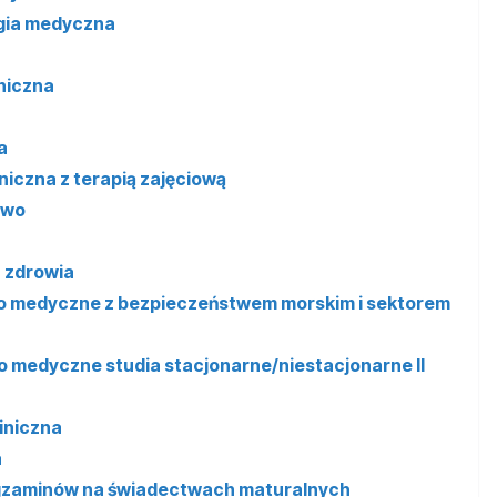
ogia medyczna
iniczna
a
iniczna z terapią zajęciową
two
a zdrowia
two medyczne z bezpieczeństwem morskim i sektorem
wo medyczne studia stacjonarne/niestacjonarne II
liniczna
a
z egzaminów na świadectwach maturalnych