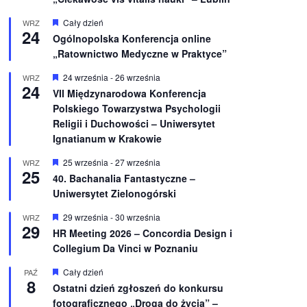
W
Cały dzień
WRZ
24
y
Ogólnopolska Konferencja online
r
„Ratownictwo Medyczne w Praktyce”
ó
ż
n
W
24 września
-
26 września
WRZ
24
i
y
VII Międzynarodowa Konferencja
o
r
Polskiego Towarzystwa Psychologii
n
ó
e
ż
Religii i Duchowości – Uniwersytet
n
Ignatianum w Krakowie
i
o
W
25 września
-
27 września
WRZ
n
25
y
e
40. Bachanalia Fantastyczne –
r
Uniwersytet Zielonogórski
ó
ż
n
W
29 września
-
30 września
WRZ
29
i
y
HR Meeting 2026 – Concordia Design i
o
r
Collegium Da Vinci w Poznaniu
n
ó
e
ż
n
W
Cały dzień
PAŹ
8
i
y
Ostatni dzień zgłoszeń do konkursu
o
r
fotograficznego „Droga do życia” –
n
ó