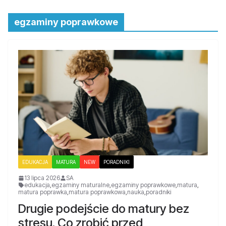
egzaminy poprawkowe
EDUKACJA
MATURA
NEW
PORADNIKI
13 lipca 2026
SA
edukacja
,
egzaminy maturalne
,
egzaminy poprawkowe
,
matura
,
matura poprawka
,
matura poprawkowa
,
nauka
,
poradniki
Drugie podejście do matury bez
stresu. Co zrobić przed