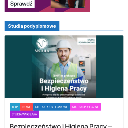
Studia podyplomowe
BHP
NOWE
STUDIA PODYPLOMOWE
STUDIA SPOŁECZNE
STUDIA WARSZAWA
Bezpieczeństwo i Higiena Pracy –