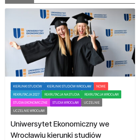
KIERUNKI STUDIÓW
KIERUNKI STUDIÓW WROCŁAW
NOWE
REKRUTACJA 2027
REKRUTACJA NA STUDIA
REKRUTACJA WROCŁAW
STUDIA EKONOMICZNE
STUDIA WROCŁAW
UCZELNIE
UCZELNIE WROCŁAW
Uniwersytet Ekonomiczny we
Wrocławiu kierunki studiów