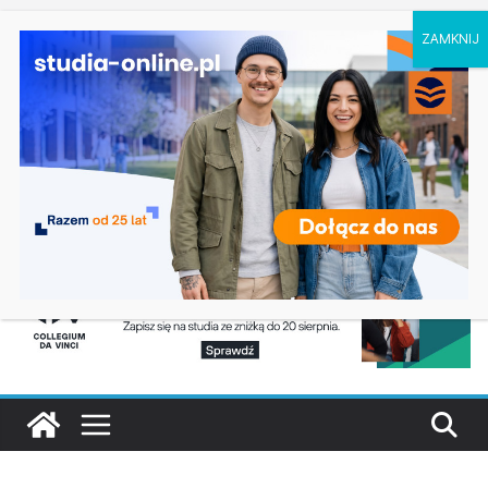
niedziela, 9 sierpnia, 2026
Ostatnie wpisy:
Geografia w Gdańsku
Ratownictwo medyczne w Olsztynie
Logistyka w Koszalinie
Informatyka w Nysie
Filozofia w Szczecinie