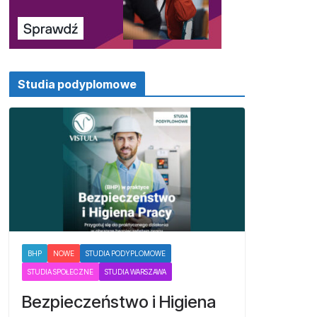
Studia podyplomowe
BHP
NOWE
STUDIA PODYPLOMOWE
STUDIA SPOŁECZNE
STUDIA WARSZAWA
Bezpieczeństwo i Higiena