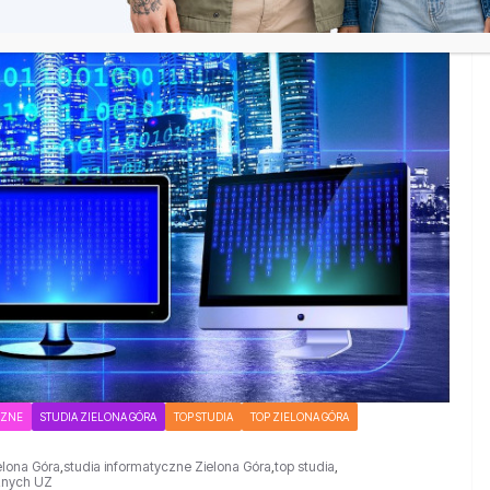
CZNE
STUDIA ZIELONA GÓRA
TOP STUDIA
TOP ZIELONA GÓRA
elona Góra
,
studia informatyczne Zielona Góra
,
top studia
,
cznych UZ