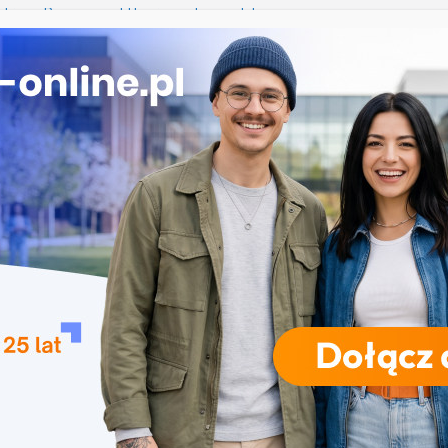
ebinar: Pierwsza publikacja naukowa. Jak
 manuskrypt, który ma szansę zostać
y?
kacyjna w Poznaniu
Zielonogórski: Ruszył drugi nabór na studia
 Rolniczy w Krakowie: Znakomite wyniki URK w
iałalności naukowej
ekrutacja na studia na UJD – Uniwersytet Jana
Częstochowie
RODZAJE STUDIÓW
REKRUTACJA
DRZWI OTWARTE
TO