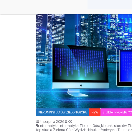
KIERUNKI STUDIÓW ZIELONA GÓRA
NEW
STUDIA INFORMATY
4 sierpnia 2026
KK
informatyka
,
informatyka Zielona Góra
,
kierunki studiów Zi
top studia Zielona Góra
,
Wydział Nauk Inżynieryjno-Techni