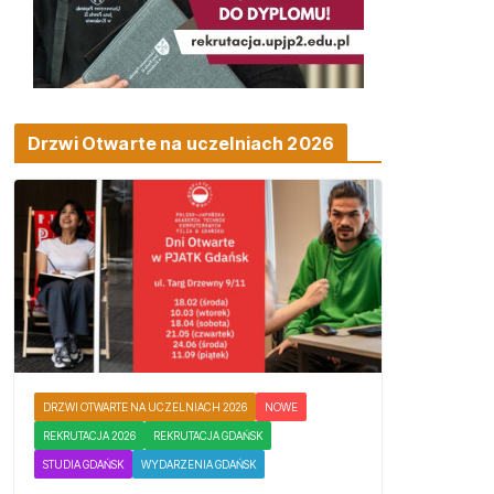
Drzwi Otwarte na uczelniach 2026
DRZWI OTWARTE NA UCZELNIACH 2026
NOWE
REKRUTACJA 2026
REKRUTACJA GDAŃSK
STUDIA GDAŃSK
WYDARZENIA GDAŃSK