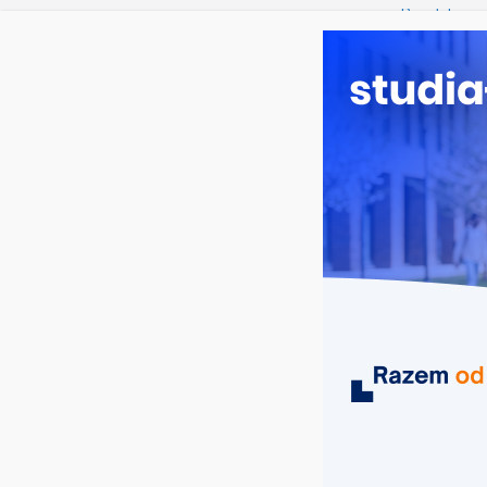
piątek, 7 sierpnia, 2026
Ostatnie wpisy:
Bezpłatny w
przygotować
opublikowan
Chemia apli
Uniwersytet 
2026/2027!
Uniwersytet
ewaluacji dz
Dodatkowa r
Długosza w 
MIASTA
UCZELNIE
KIERUNKI
informatyka Zielona Góra