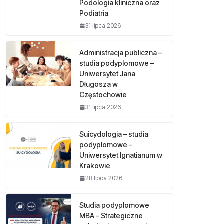
Podologia kliniczna oraz
Podiatria
31 lipca 2026
Administracja publiczna –
studia podyplomowe –
Uniwersytet Jana
Długosza w
Częstochowie
31 lipca 2026
Suicydologia – studia
podyplomowe –
Uniwersytet Ignatianum w
Krakowie
28 lipca 2026
Studia podyplomowe
MBA – Strategiczne