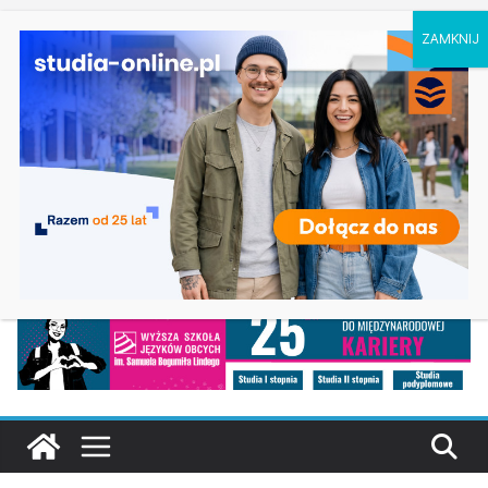
piątek, 7 sierpnia, 2026
Ostatnie
Oceanotechnika w Szczecinie
wpisy:
Dodatkowa rekrutacja na studia na UJD –
Uniwersytet Jana Długosza w Częstochowie
Biotechnologia – Uniwersytet Przyrodniczy w
Poznaniu
Zarządzanie w turystyce w Katowicach
Turystyka – Uniwersytet Wrocławski