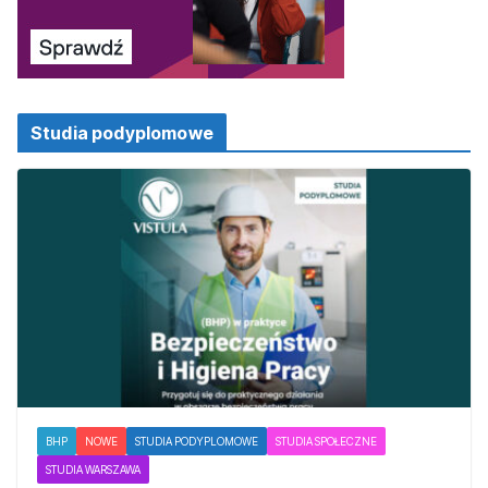
Studia podyplomowe
BHP
NOWE
STUDIA PODYPLOMOWE
STUDIA SPOŁECZNE
STUDIA WARSZAWA