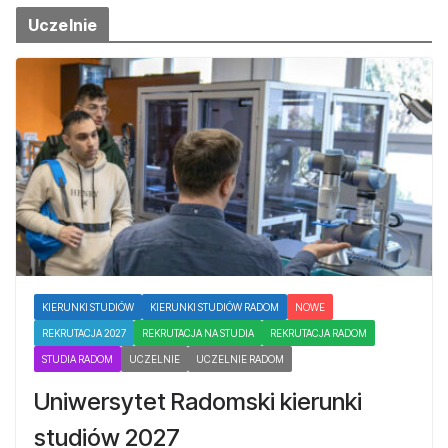
Uczelnie
KIERUNKI STUDIÓW
KIERUNKI STUDIÓW RADOM
NOWE
REKRUTACJA 2027
REKRUTACJA NA STUDIA
REKRUTACJA RADOM
STUDIA RADOM
UCZELNIE
UCZELNIE RADOM
Uniwersytet Radomski kierunki
studiów 2027