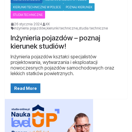
KIERUNKI TECHNICZNE W POLSCE
POZNAJ KIERUNEK
STUDIA TECHNICZNE
26 stycznia 2024
KK
inżynieria pojazdów
,
kierunki techniczne
,
studia techniczne
Inżynieria pojazdów – poznaj
kierunek studiów!
Inżynieria pojazdów kształci specjalistów
projektowania, wytwarzania i eksploatacji
nowoczesnych pojazdów samochodowych oraz
lekkich statków powietrznych.
Read More