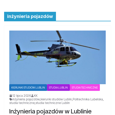
inżynieria pojazdów
KIERUNKI STUDIÓW LUBLIN
STUDIA LUBLIN
STUDIA TECHNICZNE
12 lipca 2026
KK
inżynieria pojazdów
,
kierunki studiów Lublin
,
Politechnika Lubelska
,
studia techniczne
,
studia techniczne Lublin
Inżynieria pojazdów w Lublinie