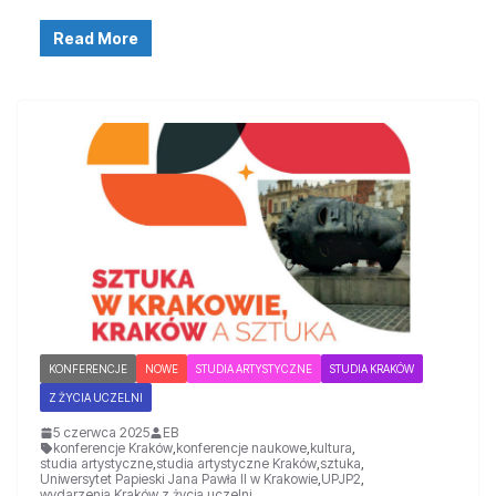
Read More
KONFERENCJE
NOWE
STUDIA ARTYSTYCZNE
STUDIA KRAKÓW
Z ŻYCIA UCZELNI
5 czerwca 2025
EB
konferencje Kraków
,
konferencje naukowe
,
kultura
,
studia artystyczne
,
studia artystyczne Kraków
,
sztuka
,
Uniwersytet Papieski Jana Pawła II w Krakowie
,
UPJP2
,
wydarzenia Kraków
,
z życia uczelni