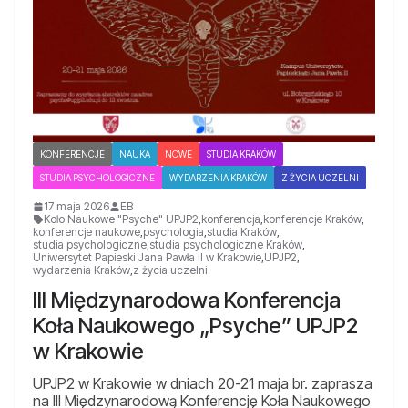
KONFERENCJE
NAUKA
NOWE
STUDIA KRAKÓW
STUDIA PSYCHOLOGICZNE
WYDARZENIA KRAKÓW
Z ŻYCIA UCZELNI
17 maja 2026
EB
Koło Naukowe "Psyche" UPJP2
,
konferencja
,
konferencje Kraków
,
konferencje naukowe
,
psychologia
,
studia Kraków
,
studia psychologiczne
,
studia psychologiczne Kraków
,
Uniwersytet Papieski Jana Pawła II w Krakowie
,
UPJP2
,
wydarzenia Kraków
,
z życia uczelni
III Międzynarodowa Konferencja
Koła Naukowego „Psyche” UPJP2
w Krakowie
UPJP2 w Krakowie w dniach 20-21 maja br. zaprasza
na III Międzynarodową Konferencję Koła Naukowego