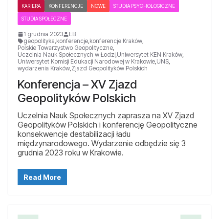
KARIERA
KONFERENCJE
NOWE
STUDIA PSYCHOLOGICZNE
STUDIA SPOŁECZNE
1 grudnia 2023
EB
geopolityka
,
konferencje
,
konferencje Kraków
,
Polskie Towarzystwo Geopolityczne
,
Uczelnia Nauk Społecznych w Łodzi
,
Uniwersytet KEN Kraków
,
Uniwersytet Komisji Edukacji Narodowej w Krakowie
,
UNS
,
wydarzenia Kraków
,
Zjazd Geopolityków Polskich
Konferencja – XV Zjazd
Geopolityków Polskich
Uczelnia Nauk Społecznych zaprasza na XV Zjazd
Geopolityków Polskich i konferencję Geopolityczne
konsekwencje destabilizacji ładu
międzynarodowego. Wydarzenie odbędzie się 3
grudnia 2023 roku w Krakowie.
Read More