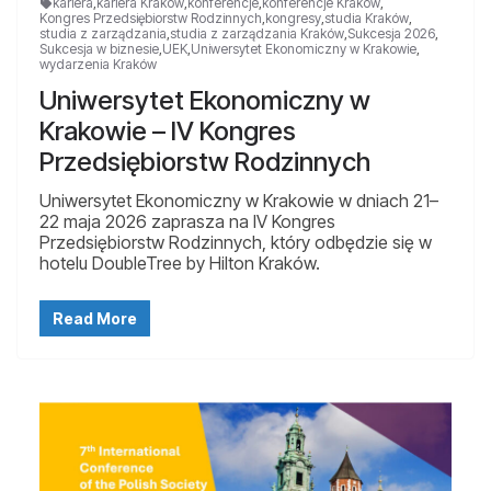
kariera
,
kariera Kraków
,
konferencje
,
konferencje Kraków
,
Kongres Przedsiębiorstw Rodzinnych
,
kongresy
,
studia Kraków
,
studia z zarządzania
,
studia z zarządzania Kraków
,
Sukcesja 2026
,
Sukcesja w biznesie
,
UEK
,
Uniwersytet Ekonomiczny w Krakowie
,
wydarzenia Kraków
Uniwersytet Ekonomiczny w
Krakowie – IV Kongres
Przedsiębiorstw Rodzinnych
Uniwersytet Ekonomiczny w Krakowie w dniach 21–
22 maja 2026 zaprasza na IV Kongres
Przedsiębiorstw Rodzinnych, który odbędzie się w
hotelu DoubleTree by Hilton Kraków.
Read More