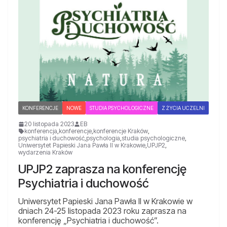
KONFERENCJE
NOWE
STUDIA PSYCHOLOGICZNE
Z ŻYCIA UCZELNI
20 listopada 2023
EB
konferencja
,
konferencje
,
konferencje Kraków
,
psychiatria i duchowość
,
psychologia
,
studia psychologiczne
,
Uniwersytet Papieski Jana Pawła II w Krakowie
,
UPJP2
,
wydarzenia Kraków
UPJP2 zaprasza na konferencję
Psychiatria i duchowość
Uniwersytet Papieski Jana Pawła II w Krakowie w
dniach 24-25 listopada 2023 roku zaprasza na
konferencję „Psychiatria i duchowość”.