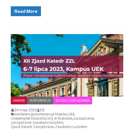
Read More
KARIERA
KONFERENCJE
STUDIA Z ZARZĄDZANIA
26 maja 2023
EB
konferencje
,
konferencje Kraków
,
UEK
,
Uniwersytet Ekonomiczny w Krakowie
,
zarządzanie
,
zarządzanie zasobami ludzkimi
,
Zjazd Katedr Zarządzania Zasobami Ludzkimi