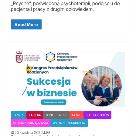
„Psyche”, poświęconą psychoterapii, podejściu do
pacjenta i pracy z drugim człowiekiem.
Read More
BIZNES
KARIERA
KONFERENCJE
NOWE
STUDIA KRAKÓW
STUDIA Z ZARZĄDZANIA
WYDARZENIA KRAKÓW
20 kwietnia 2026
EB