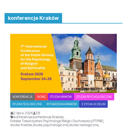
konferencje Kraków
KONFERENCJE
NOWE
STUDIA KRAKÓW
STUDIA PSYCHOLOGICZNE
STUDIA TEOLOGICZNE
WYDARZENIA KRAKÓW
Z ŻYCIA UCZELNI
2 lipca 2026
EB
konferencje
,
konferencje Kraków
,
Polskie Towarzystwo Psychologii Religii i Duchowości
,
PTPRiD
,
studia Kraków
,
studia psychologiczne
,
studia teologiczne
,