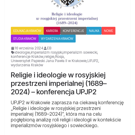
EDUKACJA KRAKÓW
KARIERA
KONFERENCJE
NAUKA
NOWE
STUDIA KRAKÓW
WYDARZENIA KRAKÓW
16 września 2024
EB
ideologie
,
imperializm rosyjski
,
imperializm sowiecki
,
konferencje Kraków
,
religie
,
Rosja
,
Uniwersytet Papieski Jana Pawła II w Krakowie
,
UPJP2
,
wydarzenia Kraków
Religie i ideologie w rosyjskiej
przestrzeni imperialnej (1689–
2024) – konferencja UPJP2
UPJP2 w Krakowie zaprasza na ciekawą konferencję
„Religie i ideologie w rosyjskiej przestrzeni
imperialnej (1689–2024)”, która ma na celu
pogłębioną analizę roli religii i ideologii w kontekście
imperializmów rosyjskiego i sowieckiego.