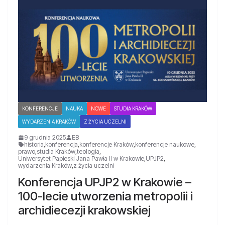
KONFERENCJE
NAUKA
NOWE
STUDIA KRAKÓW
WYDARZENIA KRAKÓW
Z ŻYCIA UCZELNI
9 grudnia 2025
EB
historia
,
konferencja
,
konferencje Kraków
,
konferencje naukowe
,
prawo
,
studia Kraków
,
teologia
,
Uniwersytet Papieski Jana Pawła II w Krakowie
,
UPJP2
,
wydarzenia Kraków
,
z życia uczelni
Konferencja UPJP2 w Krakowie –
100-lecie utworzenia metropolii i
archidiecezji krakowskiej