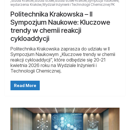
,
studia Kraków
,
studia ścisłe
,
studia ścisłe Kraków
,
sympozja naukowe
,
wydarzenia Kraków
,
Wydział Inżynierii i Technologii Chemicznej PK
Politechnika Krakowska – II
Sympozjum Naukowe: Kluczowe
trendy w chemii reakcji
cykloaddycji
Politechnika Krakowska zaprasza do udziału w II
Sympozjum Naukowym „Kluczowe trendy w chemii
reakcji cykloaddycji”, które odbędzie się 20-21
kwietnia 2026 roku na Wydziale Inżynierii i
Technologii Chemicznej.
Read More