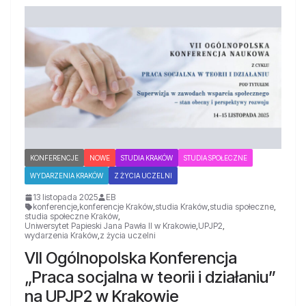
KONFERENCJE
NOWE
STUDIA KRAKÓW
STUDIA SPOŁECZNE
WYDARZENIA KRAKÓW
Z ŻYCIA UCZELNI
13 listopada 2025
EB
konferencje
,
konferencje Kraków
,
studia Kraków
,
studia społeczne
,
studia społeczne Kraków
,
Uniwersytet Papieski Jana Pawła II w Krakowie
,
UPJP2
,
wydarzenia Kraków
,
z życia uczelni
VII Ogólnopolska Konferencja
„Praca socjalna w teorii i działaniu”
na UPJP2 w Krakowie