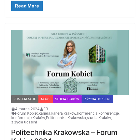
Read More
KONFERENCJE
NOWE
STUDIA KRAKÓW
Z ŻYCIA UCZELNI
4 marca 2024
EB
Forum Kobiet
,
kariera
,
kariera Kraków
,
konferencja
,
konferencje
,
konferencje Kraków
,
Politechnika Krakowska
,
studia Kraków
,
z życia uczelni
Politechnika Krakowska – Forum