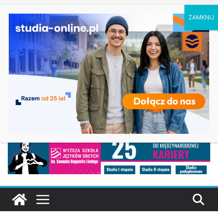
czwartek, 6 sierpnia, 2026
Logistyka – studia inżynierskie na Uniwersytecie
Ostatnie
Szczecińskim
wpisy:
Elektroniczne przetwarzanie informacji w
Krakowie
Prawo w Łomży
Pedagogika przedszkolna i wczesnoszkolna w
Skierniewicach
Kosmetologia w Opolu