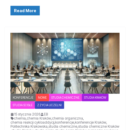
Read More
KONFERENCJE
NOWE
STUDIA CHEMICZNE
STUDIA KRAKÓW
STUDIA ŚCISŁE
Z ŻYCIA UCZELNI
15 stycznia 2026
EB
chemia
,
chemia Kraków
,
chemia organiczna
,
chemia reakcji cykloaddycji
,
konferencje
,
konferencje Kraków
,
Politechnika Krakowska
,
studia chemiczne
,
studia chemiczne Kraków