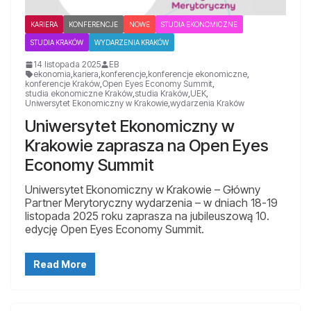
KARIERA
KONFERENCJE
NOWE
STUDIA EKONOMICZNE
STUDIA KRAKÓW
WYDARZENIA KRAKÓW
14 listopada 2025
EB
ekonomia
,
kariera
,
konferencje
,
konferencje ekonomiczne
,
konferencje Kraków
,
Open Eyes Economy Summit
,
studia ekonomiczne Kraków
,
studia Kraków
,
UEK
,
Uniwersytet Ekonomiczny w Krakowie
,
wydarzenia Kraków
Uniwersytet Ekonomiczny w
Krakowie zaprasza na Open Eyes
Economy Summit
Uniwersytet Ekonomiczny w Krakowie – Główny
Partner Merytoryczny wydarzenia – w dniach 18-19
listopada 2025 roku zaprasza na jubileuszową 10.
edycję Open Eyes Economy Summit.
Read More