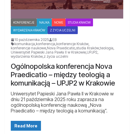
KONFERENCJE
NAUKA
NOWE
STUDIA KRAKÓW
WYDARZENIA KRAKÓW
Z ŻYCIA UCZELNI
10 października 2025
EB
komunikacja
,
konferencja
,
konferencje Kraków
,
konferencje naukowe
,
Nova Praedicatio
,
studia Kraków
,
teologia
,
Uniwersytet Papieski Jana Pawła II w Krakowie
,
UPJP2
,
wydarzenia Kraków
,
z życia uczelni
Ogólnopolska konferencja Nova
Praedicatio – między teologią a
komunikacją – UPJP2 w Krakowie
Uniwersytet Papieski Jana Pawła II w Krakowie w
dniu 21 października 2025 roku zaprasza na
ogólnopolską konferencję naukową „Nova
Praedicatio – między teologią a komunikacją”.
Read More