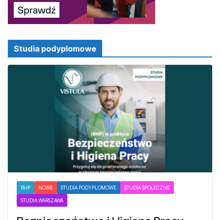
Studia podyplomowe
BHP
NOWE
STUDIA PODYPLOMOWE
STUDIA SPOŁECZNE
STUDIA WARSZAWA