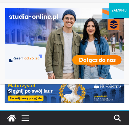
piątek, 7 sierpnia, 2026
Ostatnie
Elektroniczne przetwarzanie informacji w
wpisy:
Krakowie
Prawo w Łomży
Pedagogika przedszkolna i wczesnoszkolna w
Skierniewicach
Kosmetologia w Opolu
Logistyka – studia inżynierskie na Uniwersytecie
Szczecińskim