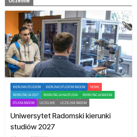
Uczelnie
KIERUNKI STUDIÓW
KIERUNKI STUDIÓW RADOM
NOWE
REKRUTACJA 2027
REKRUTACJA NA STUDIA
REKRUTACJA RADOM
STUDIA RADOM
UCZELNIE
UCZELNIE RADOM
Uniwersytet Radomski kierunki
studiów 2027