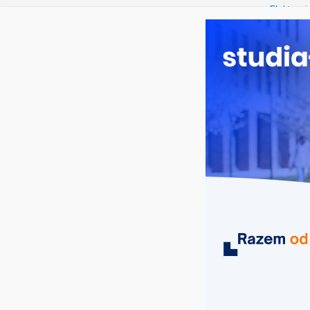
czwartek, 6 sierpnia, 2026
Ostatnie wpisy:
Elektron
Prawo w
Pedagogi
Kosmetol
Logistyka
MIASTA
UCZELNIE
KIERUNKI
management instytucji publicznych i p