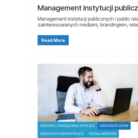
Management instytucji publiczn
Management instytucji publicznych i public r
zainteresowanych mediami, brandingiem, rela
Read More
KIERUNKI O ZARZĄDZANIU W POLSCE
KIERUNKI STUDIÓW
KIERUNKI STUDIÓW W POLSCE
POZNAJ KIERUNEK