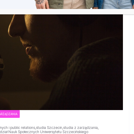
ZARZĄDZANIA
ych i public relations
,
studia Szczecin
,
studia z zarządzania
,
dział Nauk Społecznych Uniwersytetu Szczecińskiego