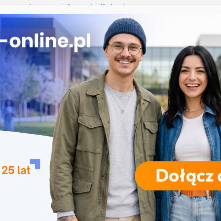
iczne przetwarzanie informacji w Krakowie
 Łomży
ka przedszkolna i wczesnoszkolna w Skierniewicach
ogia w Opolu
 – studia inżynierskie na Uniwersytecie Szczecińskim
RODZAJE STUDIÓW
REKRUTACJA
DRZWI OTWARTE
TO
ublic relations