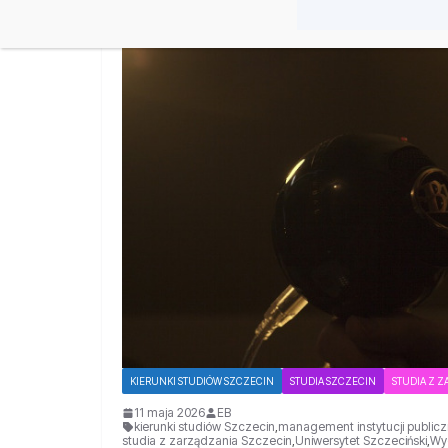
KIERUNKI STUDIÓW SZCZECIN
STUDIA SZCZECIN
STUDIA Z 
11 maja 2026
EB
kierunki studiów Szczecin
,
management instytucji publiczn
studia z zarządzania Szczecin
,
Uniwersytet Szczeciński
,
Wy