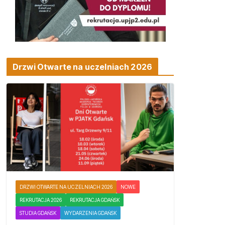
Drzwi Otwarte na uczelniach 2026
DRZWI OTWARTE NA UCZELNIACH 2026
NOWE
REKRUTACJA 2026
REKRUTACJA GDAŃSK
STUDIA GDAŃSK
WYDARZENIA GDAŃSK