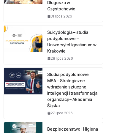
Długosza w
Częstochowie
31 lipca 2026
Suicydologia – studia
podyplomowe –
Uniwersytet Ignatianum w
Krakowie
28 lipca 2026
Studia podyplomowe
MBA – Strategiczne
wdrażanie sztucznej
inteligencji i transformacja
organizacji – Akademia
Śląska
27 lipca 2026
Bezpieczeństwo i Higiena