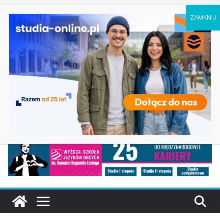
piątek, 7 sierpnia, 2026
Ostatnie
Oceanotechnika w Szczecinie
wpisy:
Dodatkowa rekrutacja na studia na UJD –
Uniwersytet Jana Długosza w Częstochowie
Biotechnologia – Uniwersytet Przyrodniczy w
Poznaniu
Zarządzanie w turystyce w Katowicach
Turystyka – Uniwersytet Wrocławski