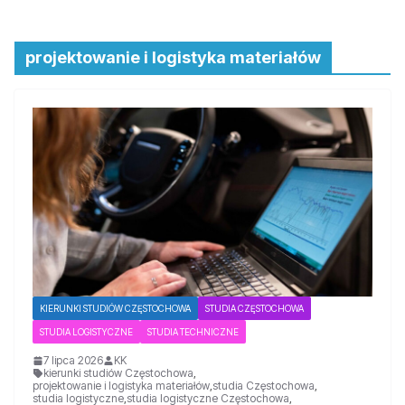
projektowanie i logistyka materiałów
KIERUNKI STUDIÓW CZĘSTOCHOWA
STUDIA CZĘSTOCHOWA
STUDIA LOGISTYCZNE
STUDIA TECHNICZNE
7 lipca 2026
KK
kierunki studiów Częstochowa
,
projektowanie i logistyka materiałów
,
studia Częstochowa
,
studia logistyczne
,
studia logistyczne Częstochowa
,