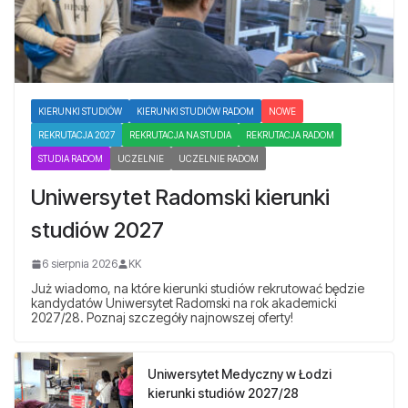
KIERUNKI STUDIÓW
KIERUNKI STUDIÓW RADOM
NOWE
REKRUTACJA 2027
REKRUTACJA NA STUDIA
REKRUTACJA RADOM
STUDIA RADOM
UCZELNIE
UCZELNIE RADOM
Uniwersytet Radomski kierunki
studiów 2027
6 sierpnia 2026
KK
Już wiadomo, na które kierunki studiów rekrutować będzie
kandydatów Uniwersytet Radomski na rok akademicki
2027/28. Poznaj szczegóły najnowszej oferty!
Uniwersytet Medyczny w Łodzi
kierunki studiów 2027/28