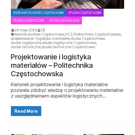
KIERUNKI STUDIÓW CZĘSTOCHOWA
STUDIA CZĘSTOCHOWA
STUDIA LOGISTYCZNE
STUDIA TECHNICZNE
26 maja 2026
EB
kierunki studiów Częstochowa
,
PCZ
,
Politechnika Częstochowska
,
projektowanie i logistyka materiałów
,
studia Częstochowa
,
studia logistyczne
,
studia logistyczne Częstochowa
,
studia techniczne
,
studia techniczne Częstochowa
Projektowanie i logistyka
materiałów – Politechnika
Częstochowska
Kierunek projektowanie i logistyka materiałów
pozwala zdobyć wiedzę o projektowaniu materiałów
z uwzględnieniem aspektów logistycznych…
Read More