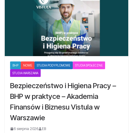
BHP
NOWE
STUDIA PODYPLOMOWE
STUDIA SPOŁECZNE
STUDIA WARSZAWA
Bezpieczeństwo i Higiena Pracy –
BHP w praktyce – Akademia
Finansów i Biznesu Vistula w
Warszawie
6 sierpnia 2026
EB