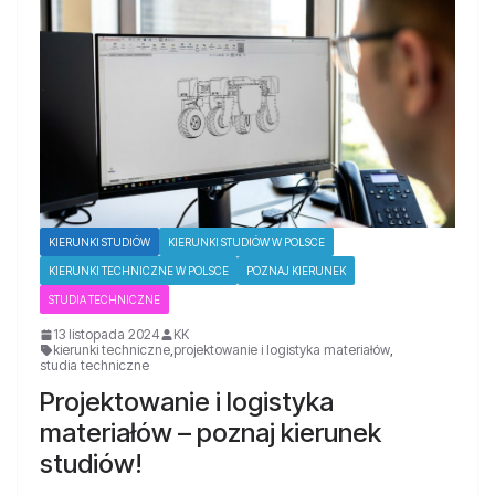
KIERUNKI STUDIÓW
KIERUNKI STUDIÓW W POLSCE
KIERUNKI TECHNICZNE W POLSCE
POZNAJ KIERUNEK
STUDIA TECHNICZNE
13 listopada 2024
KK
kierunki techniczne
,
projektowanie i logistyka materiałów
,
studia techniczne
Projektowanie i logistyka
materiałów – poznaj kierunek
studiów!