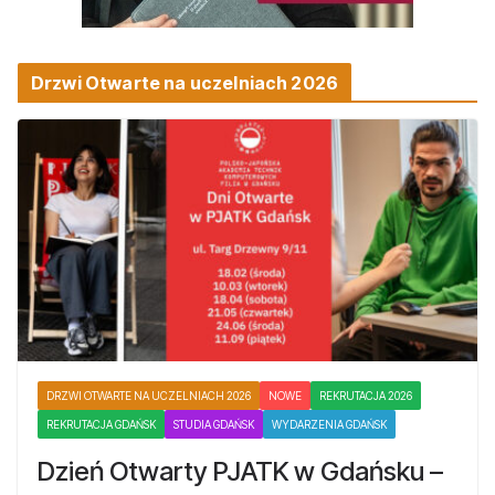
Drzwi Otwarte na uczelniach 2026
DRZWI OTWARTE NA UCZELNIACH 2026
NOWE
REKRUTACJA 2026
REKRUTACJA GDAŃSK
STUDIA GDAŃSK
WYDARZENIA GDAŃSK
Dzień Otwarty PJATK w Gdańsku –