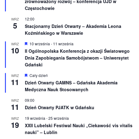
zrównoważony rozwój – konferencja UJD w
n
Częstochowie
i
o
12:00
WRZ
n
5
e
Stacjonarny Dzień Otwarty – Akademia Leona
Koźmińskiego w Warszawie
W
10 września
-
11 września
WRZ
10
y
II Ogólnopolska Konferencja z okazji Światowego
r
Dnia Zapobiegania Samobójstwom – Uniwersytet
ó
ż
Gdański
n
i
W
Cały dzień
WRZ
o
11
y
Dzień Otwarty GAMNS – Gdańska Akademia
n
r
e
Medyczna Nauk Stosowanych
ó
ż
n
09:00
WRZ
11
i
Dzień Otwarty PJATK w Gdańsku
o
n
19 września
-
25 września
WRZ
e
19
XXII Lubelski Festiwal Nauki „Ciekawość vis vitalis
nauki” – Lublin