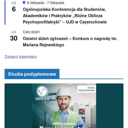
i
W
6 listopada
-
7 listopada
LIS
o
6
y
Ogólnopolska Konferencja dla Studentów,
n
r
e
Akademików i Praktyków „Różne Oblicza
ó
ż
Psychoprofilaktyki” – UJD w Częstochowie
n
i
Cały dzień
LIS
o
30
Ostatni dzień zgłoszeń – Konkurs o nagrodę im.
n
e
Mariana Rejewskiego
Zobacz kalendarz
Studia podyplomowe