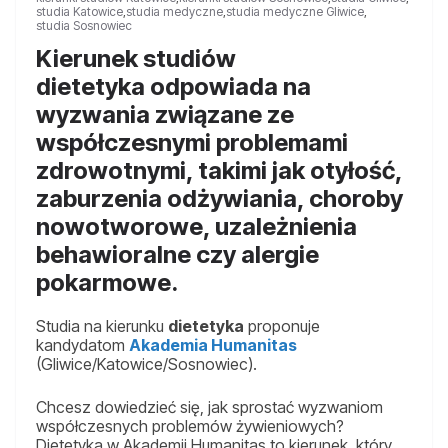
studia Katowice
,
studia medyczne
,
studia medyczne Gliwice
,
studia Sosnowiec
Kierunek studiów
dietetyka odpowiada na
wyzwania związane ze
współczesnymi problemami
zdrowotnymi, takimi jak otyłość,
zaburzenia odżywiania, choroby
nowotworowe, uzależnienia
behawioralne czy alergie
pokarmowe.
Studia na kierunku
dietetyka
proponuje
kandydatom
Akademia Humanitas
(Gliwice/Katowice/Sosnowiec).
Chcesz dowiedzieć się, jak sprostać wyzwaniom
współczesnych problemów żywieniowych?
Dietetyka w Akademii Humanitas to kierunek, który