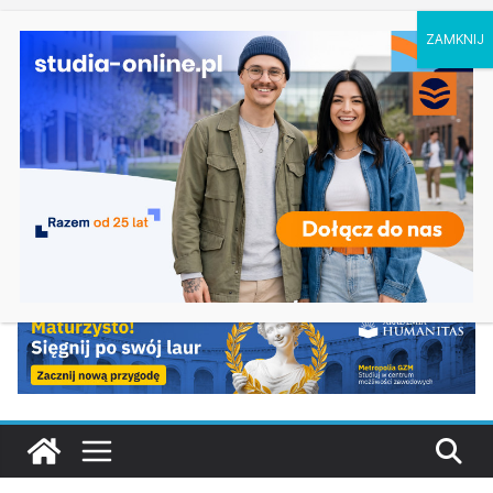
czwartek, 6 sierpnia, 2026
Ostatnie
Prawo w Łomży
wpisy:
Pedagogika przedszkolna i wczesnoszkolna w
Skierniewicach
Kosmetologia w Opolu
Logistyka – studia inżynierskie na Uniwersytecie
Szczecińskim
Elektroniczne przetwarzanie informacji w
Krakowie