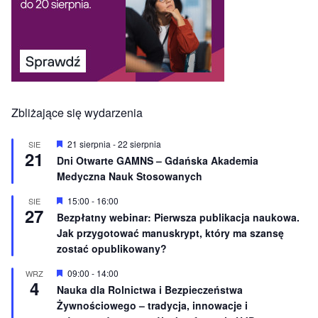
Zbliżające się wydarzenia
W
21 sierpnia
-
22 sierpnia
SIE
21
y
Dni Otwarte GAMNS – Gdańska Akademia
r
Medyczna Nauk Stosowanych
ó
ż
n
W
15:00
-
16:00
SIE
27
i
y
Bezpłatny webinar: Pierwsza publikacja naukowa.
o
r
Jak przygotować manuskrypt, który ma szansę
n
ó
e
ż
zostać opublikowany?
n
i
W
09:00
-
14:00
WRZ
o
4
y
Nauka dla Rolnictwa i Bezpieczeństwa
n
r
e
Żywnościowego – tradycja, innowacje i
ó
ż