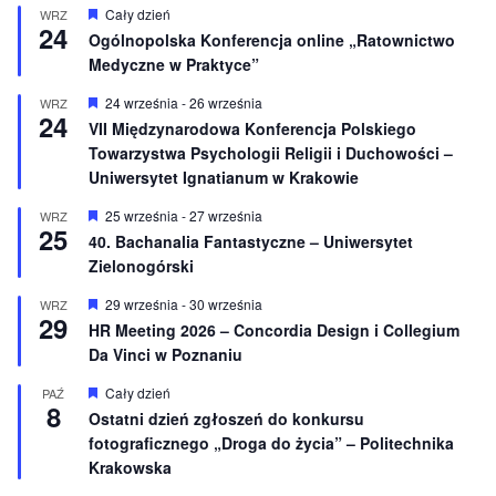
W
Cały dzień
WRZ
24
y
Ogólnopolska Konferencja online „Ratownictwo
r
Medyczne w Praktyce”
ó
ż
n
W
24 września
-
26 września
WRZ
24
i
y
VII Międzynarodowa Konferencja Polskiego
o
r
Towarzystwa Psychologii Religii i Duchowości –
n
ó
e
ż
Uniwersytet Ignatianum w Krakowie
n
i
W
25 września
-
27 września
WRZ
o
25
y
40. Bachanalia Fantastyczne – Uniwersytet
n
r
e
Zielonogórski
ó
ż
n
W
29 września
-
30 września
WRZ
29
i
y
HR Meeting 2026 – Concordia Design i Collegium
o
r
Da Vinci w Poznaniu
n
ó
e
ż
n
W
Cały dzień
PAŹ
8
i
y
Ostatni dzień zgłoszeń do konkursu
o
r
fotograficznego „Droga do życia” – Politechnika
n
ó
e
ż
Krakowska
n