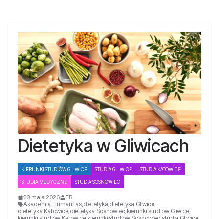
Dietetyka w Gliwicach
KIERUNKI STUDIÓW GLIWICE
STUDIA GLIWICE
STUDIA KATOWICE
STUDIA MEDYCZNE
STUDIA SOSNOWIEC
23 maja 2026
EB
Akademia Humanitas
,
dietetyka
,
dietetyka Gliwice
,
dietetyka Katowice
,
dietetyka Sosnowiec
,
kierunki studiów Gliwice
,
kierunki studiów Katowice
,
kierunki studiów Sosnowiec
,
studia Gliwice
,