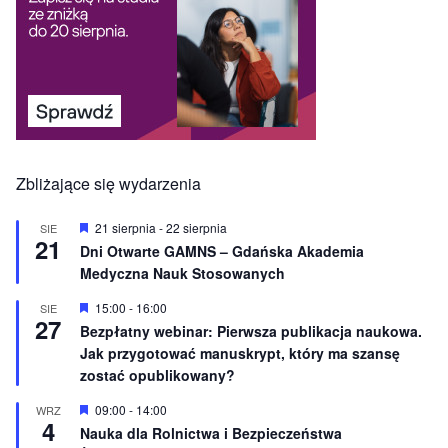
Zbliżające się wydarzenia
W
21 sierpnia
-
22 sierpnia
SIE
21
y
Dni Otwarte GAMNS – Gdańska Akademia
r
Medyczna Nauk Stosowanych
ó
ż
n
W
15:00
-
16:00
SIE
27
i
y
Bezpłatny webinar: Pierwsza publikacja naukowa.
o
r
Jak przygotować manuskrypt, który ma szansę
n
ó
e
ż
zostać opublikowany?
n
i
W
09:00
-
14:00
WRZ
o
4
y
Nauka dla Rolnictwa i Bezpieczeństwa
n
r