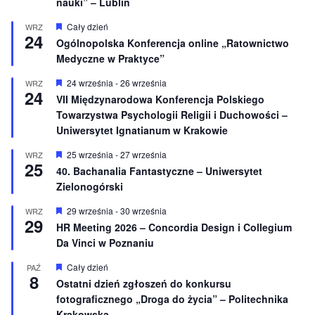
nauki” – Lublin
W
Cały dzień
WRZ
24
y
Ogólnopolska Konferencja online „Ratownictwo
r
Medyczne w Praktyce”
ó
ż
n
W
24 września
-
26 września
WRZ
24
i
y
VII Międzynarodowa Konferencja Polskiego
o
r
Towarzystwa Psychologii Religii i Duchowości –
n
ó
e
ż
Uniwersytet Ignatianum w Krakowie
n
i
W
25 września
-
27 września
WRZ
o
25
y
40. Bachanalia Fantastyczne – Uniwersytet
n
r
e
Zielonogórski
ó
ż
n
W
29 września
-
30 września
WRZ
29
i
y
HR Meeting 2026 – Concordia Design i Collegium
o
r
Da Vinci w Poznaniu
n
ó
e
ż
n
W
Cały dzień
PAŹ
8
i
y
Ostatni dzień zgłoszeń do konkursu
o
r
fotograficznego „Droga do życia” – Politechnika
n
ó
e
ż
Krakowska