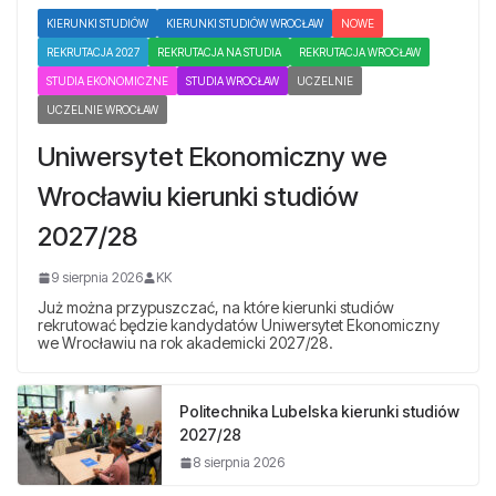
KIERUNKI STUDIÓW
KIERUNKI STUDIÓW WROCŁAW
NOWE
REKRUTACJA 2027
REKRUTACJA NA STUDIA
REKRUTACJA WROCŁAW
STUDIA EKONOMICZNE
STUDIA WROCŁAW
UCZELNIE
UCZELNIE WROCŁAW
Uniwersytet Ekonomiczny we
Wrocławiu kierunki studiów
2027/28
9 sierpnia 2026
KK
Już można przypuszczać, na które kierunki studiów
rekrutować będzie kandydatów Uniwersytet Ekonomiczny
we Wrocławiu na rok akademicki 2027/28.
Politechnika Lubelska kierunki studiów
2027/28
8 sierpnia 2026