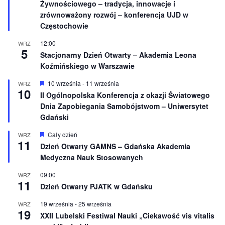
e
Żywnościowego – tradycja, innowacje i
ó
ż
zrównoważony rozwój – konferencja UJD w
n
Częstochowie
i
o
12:00
WRZ
n
5
e
Stacjonarny Dzień Otwarty – Akademia Leona
Koźmińskiego w Warszawie
W
10 września
-
11 września
WRZ
10
y
II Ogólnopolska Konferencja z okazji Światowego
r
Dnia Zapobiegania Samobójstwom – Uniwersytet
ó
ż
Gdański
n
i
W
Cały dzień
WRZ
o
11
y
Dzień Otwarty GAMNS – Gdańska Akademia
n
r
e
Medyczna Nauk Stosowanych
ó
ż
n
09:00
WRZ
11
i
Dzień Otwarty PJATK w Gdańsku
o
n
19 września
-
25 września
WRZ
e
19
XXII Lubelski Festiwal Nauki „Ciekawość vis vitalis