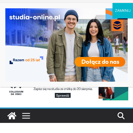
niedziela, 9 sierpnia, 2026
Ostatnie wpisy:
Ratownictwo medyczne w Olsztynie
Logistyka w Koszalinie
Informatyka w Nysie
Filozofia w Szczecinie
Geografia w Gdańsku