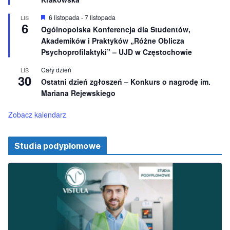
n
i
W
6 listopada
-
7 listopada
LIS
o
6
y
Ogólnopolska Konferencja dla Studentów,
n
r
e
Akademików i Praktyków „Różne Oblicza
ó
ż
Psychoprofilaktyki” – UJD w Częstochowie
n
i
Cały dzień
LIS
o
30
Ostatni dzień zgłoszeń – Konkurs o nagrodę im.
n
e
Mariana Rejewskiego
Zobacz kalendarz
Studia podyplomowe