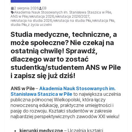
2 sierpnia 2026
EB
Akademia Nauk Stosowanych im. Stanisława Staszica w Pile
,
ANS w Pile
,
rekrutacja 2026
,
rekrutacja 2026/2027
,
rekrutacja na studia 2026
,
rekrutacja na studia Piła
,
rekrutacja Piła
,
studia Piła
,
z życia uczelni
Studia medyczne, techniczne, a
może społeczne? Nie czekaj na
ostatnią chwilę! Sprawdź,
dlaczego warto zostać
studentką/studentem ANS w Pile
i zapisz się już dziś!
ANS w Pile
–
Akademia Nauk Stosowanych im.
Stanisława Staszica w Pile
to największa uczelnia
publiczna północnej Wielkopolski, która łączy
nowoczesną edukację, praktyczne umiejętności i
pasję do rozwoju. Kształci studentów w zakresie
najbardziej perspektywicznych zawodów XXI wieku!
kierunki medyczne
– Uczelnia kształci