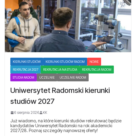
KIERUNKI STUDIÓW
KIERUNKI STUDIÓW RADOM
NOWE
REKRUTACJA 2027
REKRUTACJA NA STUDIA
REKRUTACJA RADOM
STUDIA RADOM
UCZELNIE
UCZELNIE RADOM
Uniwersytet Radomski kierunki
studiów 2027
6 sierpnia 2026
KK
Już wiadomo, na które kierunki studiów rekrutować będzie
kandydatów Uniwersytet Radomski na rok akademicki
2027/28. Poznaj szczegóły najnowszej oferty!