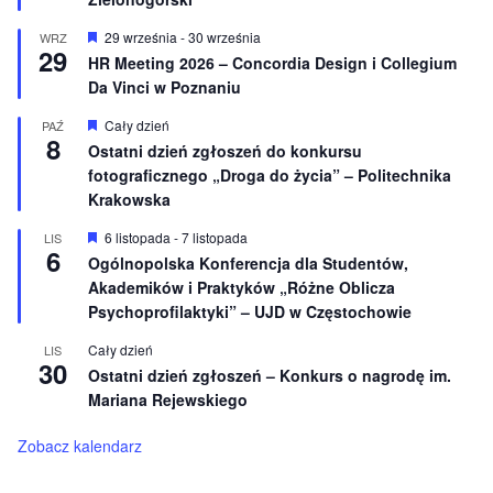
ó
ż
n
W
29 września
-
30 września
WRZ
29
i
y
HR Meeting 2026 – Concordia Design i Collegium
o
r
Da Vinci w Poznaniu
n
ó
e
ż
n
W
Cały dzień
PAŹ
8
i
y
Ostatni dzień zgłoszeń do konkursu
o
r
fotograficznego „Droga do życia” – Politechnika
n
ó
e
ż
Krakowska
n
i
W
6 listopada
-
7 listopada
LIS
o
6
y
Ogólnopolska Konferencja dla Studentów,
n
r
e
Akademików i Praktyków „Różne Oblicza
ó
ż
Psychoprofilaktyki” – UJD w Częstochowie
n
i
Cały dzień
LIS
o
30
Ostatni dzień zgłoszeń – Konkurs o nagrodę im.
n
e
Mariana Rejewskiego
Zobacz kalendarz