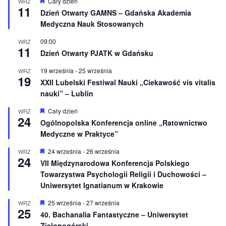
W
Cały dzień
WRZ
o
11
y
Dzień Otwarty GAMNS – Gdańska Akademia
n
r
e
Medyczna Nauk Stosowanych
ó
ż
n
09:00
WRZ
11
i
Dzień Otwarty PJATK w Gdańsku
o
n
19 września
-
25 września
WRZ
e
19
XXII Lubelski Festiwal Nauki „Ciekawość vis vitalis
nauki” – Lublin
W
Cały dzień
WRZ
24
y
Ogólnopolska Konferencja online „Ratownictwo
r
Medyczne w Praktyce”
ó
ż
n
W
24 września
-
26 września
WRZ
24
i
y
VII Międzynarodowa Konferencja Polskiego
o
r
Towarzystwa Psychologii Religii i Duchowości –
n
ó
e
ż
Uniwersytet Ignatianum w Krakowie
n
i
W
25 września
-
27 września
WRZ
o
25
y
40. Bachanalia Fantastyczne – Uniwersytet
n
r
e
Zielonogórski