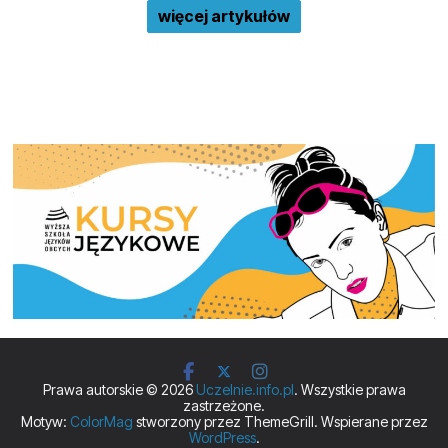
więcej artykułów
Prawa autorskie © 2026
Uczelnie.info.pl
. Wszystkie prawa
zastrzeżone.
Motyw:
ColorMag
stworzony przez ThemeGrill. Wspierane przez
WordPress
.