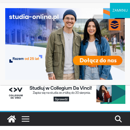
piątek, 7 sierpnia, 2026
Ostatnie
Prawo w Łomży
wpisy:
Pedagogika przedszkolna i wczesnoszkolna w
Skierniewicach
Kosmetologia w Opolu
Logistyka – studia inżynierskie na Uniwersytecie
Szczecińskim
Elektroniczne przetwarzanie informacji w
Krakowie