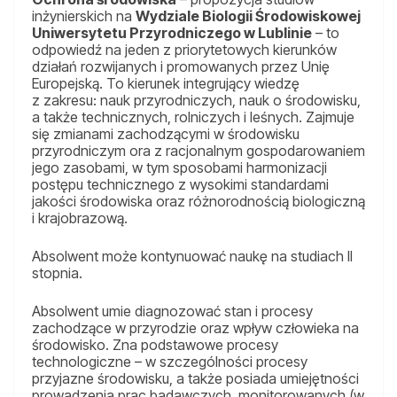
inżynierskich na
Wydziale Biologii Środowiskowej
Uniwersytetu Przyrodniczego w Lublinie
– to
odpowiedź na jeden z priorytetowych kierunków
działań rozwijanych i promowanych przez Unię
Europejską. To kierunek integrujący wiedzę
z zakresu: nauk przyrodniczych, nauk o środowisku,
a także technicznych, rolniczych i leśnych. Zajmuje
się zmianami zachodzącymi w środowisku
przyrodniczym ora z racjonalnym gospodarowaniem
jego zasobami, w tym sposobami harmonizacji
postępu technicznego z wysokimi standardami
jakości środowiska oraz różnorodnością biologiczną
i krajobrazową.
Absolwent może kontynuować naukę na studiach II
stopnia.
Absolwent umie diagnozować stan i procesy
zachodzące w przyrodzie oraz wpływ człowieka na
środowisko. Zna podstawowe procesy
technologiczne – w szczególności procesy
przyjazne środowisku, a także posiada umiejętności
prowadzenia prac badawczych, monitorowanych (w