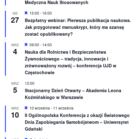
Medyczna Nauk Stosowanych
ó
ż
n
W
15:00
-
16:00
SIE
27
i
y
Bezpłatny webinar: Pierwsza publikacja naukowa.
o
r
Jak przygotować manuskrypt, który ma szansę
n
ó
e
ż
zostać opublikowany?
n
i
W
09:00
-
14:00
WRZ
o
4
y
Nauka dla Rolnictwa i Bezpieczeństwa
n
r
e
Żywnościowego – tradycja, innowacje i
ó
ż
zrównoważony rozwój – konferencja UJD w
n
Częstochowie
i
o
12:00
WRZ
n
5
e
Stacjonarny Dzień Otwarty – Akademia Leona
Koźmińskiego w Warszawie
W
10 września
-
11 września
WRZ
10
y
II Ogólnopolska Konferencja z okazji Światowego
r
Dnia Zapobiegania Samobójstwom – Uniwersytet
ó
ż
Gdański
n
i