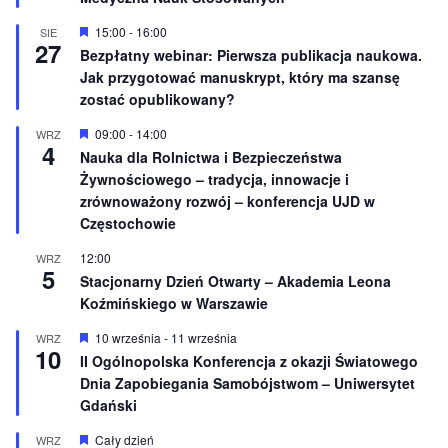
ż
n
W
15:00
-
16:00
SIE
27
i
y
Bezpłatny webinar: Pierwsza publikacja naukowa.
o
r
Jak przygotować manuskrypt, który ma szansę
n
ó
e
ż
zostać opublikowany?
n
i
W
09:00
-
14:00
WRZ
o
4
y
Nauka dla Rolnictwa i Bezpieczeństwa
n
r
e
Żywnościowego – tradycja, innowacje i
ó
ż
zrównoważony rozwój – konferencja UJD w
n
Częstochowie
i
o
12:00
WRZ
n
5
e
Stacjonarny Dzień Otwarty – Akademia Leona
Koźmińskiego w Warszawie
W
10 września
-
11 września
WRZ
10
y
II Ogólnopolska Konferencja z okazji Światowego
r
Dnia Zapobiegania Samobójstwom – Uniwersytet
ó
ż
Gdański
n
i
W
Cały dzień
WRZ