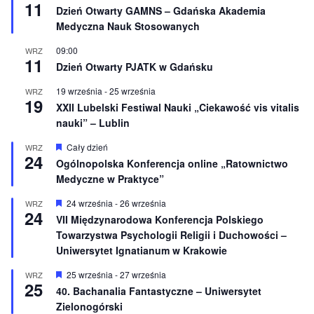
o
11
y
Dzień Otwarty GAMNS – Gdańska Akademia
n
r
e
Medyczna Nauk Stosowanych
ó
ż
n
09:00
WRZ
11
i
Dzień Otwarty PJATK w Gdańsku
o
n
19 września
-
25 września
WRZ
e
19
XXII Lubelski Festiwal Nauki „Ciekawość vis vitalis
nauki” – Lublin
W
Cały dzień
WRZ
24
y
Ogólnopolska Konferencja online „Ratownictwo
r
Medyczne w Praktyce”
ó
ż
n
W
24 września
-
26 września
WRZ
24
i
y
VII Międzynarodowa Konferencja Polskiego
o
r
Towarzystwa Psychologii Religii i Duchowości –
n
ó
e
ż
Uniwersytet Ignatianum w Krakowie
n
i
W
25 września
-
27 września
WRZ
o
25
y
40. Bachanalia Fantastyczne – Uniwersytet
n
r
e
Zielonogórski
ó