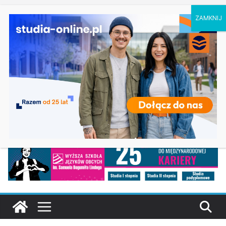
czwartek, 6 sierpnia, 2026
Ostatnie
Prawo w Łomży
wpisy:
Pedagogika przedszkolna i wczesnoszkolna w
Skierniewicach
Kosmetologia w Opolu
Logistyka – studia inżynierskie na Uniwersytecie
Szczecińskim
Elektroniczne przetwarzanie informacji w
Krakowie