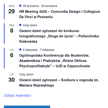
ż
n
W
29 września
-
30 września
WRZ
29
i
y
HR Meeting 2026 – Concordia Design i Collegium
o
r
Da Vinci w Poznaniu
n
ó
e
ż
n
W
Cały dzień
PAŹ
8
i
y
Ostatni dzień zgłoszeń do konkursu
o
r
fotograficznego „Droga do życia” – Politechnika
n
ó
e
ż
Krakowska
n
i
W
6 listopada
-
7 listopada
LIS
o
6
y
Ogólnopolska Konferencja dla Studentów,
n
r
e
Akademików i Praktyków „Różne Oblicza
ó
ż
Psychoprofilaktyki” – UJD w Częstochowie
n
i
Cały dzień
LIS
o
30
Ostatni dzień zgłoszeń – Konkurs o nagrodę im.
n
e
Mariana Rejewskiego
Zobacz kalendarz