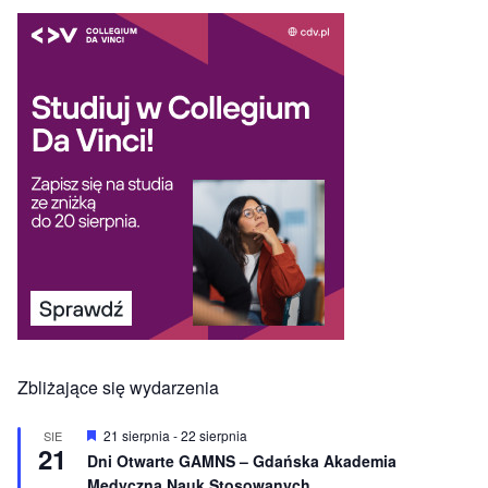
Zbliżające się wydarzenia
W
21 sierpnia
-
22 sierpnia
SIE
21
y
Dni Otwarte GAMNS – Gdańska Akademia
r
Medyczna Nauk Stosowanych
ó