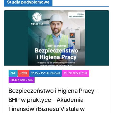
Studia podyplomowe
BHP
NOWE
STUDIA PODYPLOMOWE
STUDIA SPOŁECZNE
STUDIA WARSZAWA
Bezpieczeństwo i Higiena Pracy –
BHP w praktyce – Akademia
Finansów i Biznesu Vistula w