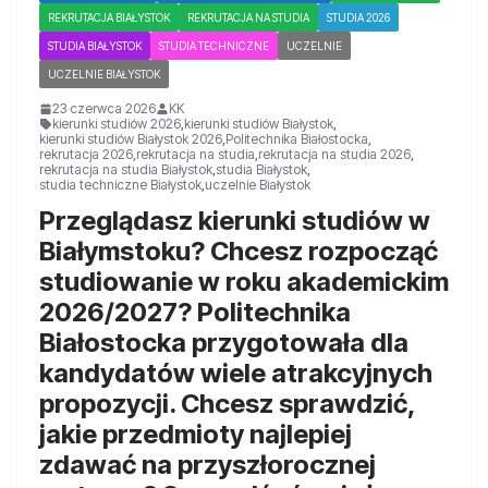
REKRUTACJA BIAŁYSTOK
REKRUTACJA NA STUDIA
STUDIA 2026
STUDIA BIAŁYSTOK
STUDIA TECHNICZNE
UCZELNIE
UCZELNIE BIAŁYSTOK
23 czerwca 2026
KK
kierunki studiów 2026
,
kierunki studiów Białystok
,
kierunki studiów Białystok 2026
,
Politechnika Białostocka
,
rekrutacja 2026
,
rekrutacja na studia
,
rekrutacja na studia 2026
,
rekrutacja na studia Białystok
,
studia Białystok
,
studia techniczne Białystok
,
uczelnie Białystok
Przeglądasz kierunki studiów w
Białymstoku? Chcesz rozpocząć
studiowanie w roku akademickim
2026/2027? Politechnika
Białostocka przygotowała dla
kandydatów wiele atrakcyjnych
propozycji. Chcesz sprawdzić,
jakie przedmioty najlepiej
zdawać na przyszłorocznej