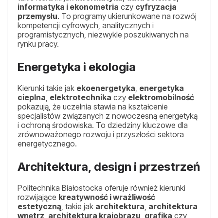
informatyka i ekonometria
czy
cyfryzacja
przemysłu
. To programy ukierunkowane na rozwój
kompetencji cyfrowych, analitycznych i
programistycznych, niezwykle poszukiwanych na
rynku pracy.
Energetyka i ekologia
Kierunki takie jak
ekoenergetyka
,
energetyka
cieplna
,
elektrotechnika
czy
elektromobilność
pokazują, że uczelnia stawia na kształcenie
specjalistów związanych z nowoczesną energetyką
i ochroną środowiska. To dziedziny kluczowe dla
zrównoważonego rozwoju i przyszłości sektora
energetycznego.
Architektura, design i przestrzeń
Politechnika Białostocka oferuje również kierunki
rozwijające
kreatywność i wrażliwość
estetyczną
, takie jak
architektura
,
architektura
wnętrz
,
architektura krajobrazu
,
grafika
czy