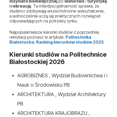
inżynierii biomedycznej
po
leśnictwo
i
turystykę
i rekreację
. Ta interdyscyplinarność sprawia, że
studenci zdobywają wszechstronne wykształcenie,
a jednocześnie uczą się praktycznych rozwiązań
odpowiadających na potrzeby rynku.
Najpopularniejsze kierunki studiów z poprzedniej
rekrutacji poznasz w artykule:
Politechnika
Białostocka: Ranking kierunków studiów 2025
Kierunki studiów na Politechnice
Białostockiej 202
6
AGROBIZNES , Wydział Budownictwa i i
Nauk o Środowisku PB
ARCHITEKTURA , Wydział Architektury
PB
ARCHITEKTURA KRAJOBRAZU ,