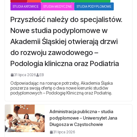
STUDIA KATOWICE
STUDIA MEDYCZNE
STUDIA PODYPLOMOWE
Przyszłość należy do specjalistów.
Nowe studia podyplomowe w
Akademii Śląskiej otwierają drzwi
do rozwoju zawodowego –
Podologia kliniczna oraz Podiatria
31 lipca 2026
EB
Odpowiadając na rosnące potrzeby, Akademia Śląska
poszerza swoją ofertę o dwa nowe kierunki studiów
podyplomowych – Podologię Kliniczną oraz Podiatrię.
Administracja publiczna – studia
podyplomowe – Uniwersytet Jana
Długosza w Częstochowie
31 lipca 2026