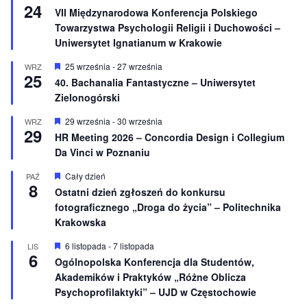
24
i
y
VII Międzynarodowa Konferencja Polskiego
o
r
Towarzystwa Psychologii Religii i Duchowości –
n
ó
e
ż
Uniwersytet Ignatianum w Krakowie
n
i
W
25 września
-
27 września
WRZ
o
25
y
40. Bachanalia Fantastyczne – Uniwersytet
n
r
e
Zielonogórski
ó
ż
n
W
29 września
-
30 września
WRZ
29
i
y
HR Meeting 2026 – Concordia Design i Collegium
o
r
Da Vinci w Poznaniu
n
ó
e
ż
n
W
Cały dzień
PAŹ
8
i
y
Ostatni dzień zgłoszeń do konkursu
o
r
fotograficznego „Droga do życia” – Politechnika
n
ó
e
ż
Krakowska
n
i
W
6 listopada
-
7 listopada
LIS
o
6
y
Ogólnopolska Konferencja dla Studentów,
n
r
e
Akademików i Praktyków „Różne Oblicza
ó
ż
Psychoprofilaktyki” – UJD w Częstochowie
n