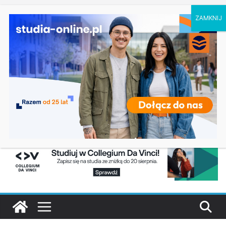
czwartek, 6 sierpnia, 2026
Ostatnie
Studia geograficzne w Toruniu
wpisy:
Uniwersytet Ekonomiczny we Wrocławiu
rekrutacja na studia 2027/2028, kierunki, terminy,
zasady
Lingwistyka dla biznesu w Łodzi
Uniwersytet Radomski kierunki studiów 2027
Ekonomia – Politechnika Świętokrzyska w
Kielcach