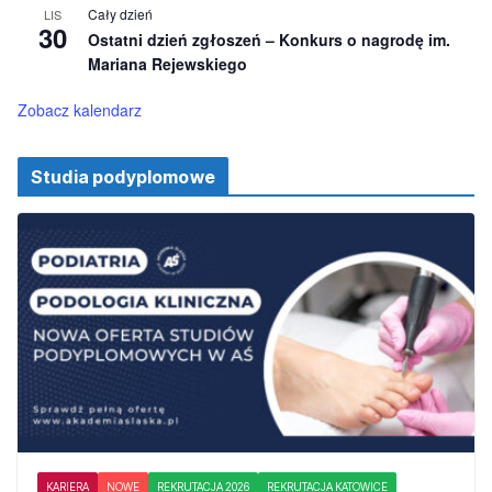
i
Cały dzień
LIS
o
30
Ostatni dzień zgłoszeń – Konkurs o nagrodę im.
n
e
Mariana Rejewskiego
Zobacz kalendarz
Studia podyplomowe
KARIERA
NOWE
REKRUTACJA 2026
REKRUTACJA KATOWICE