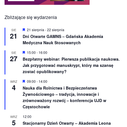
Zbliżające się wydarzenia
W
21 sierpnia
-
22 sierpnia
SIE
21
y
Dni Otwarte GAMNS – Gdańska Akademia
r
Medyczna Nauk Stosowanych
ó
ż
n
W
15:00
-
16:00
SIE
27
i
y
Bezpłatny webinar: Pierwsza publikacja naukowa.
o
r
Jak przygotować manuskrypt, który ma szansę
n
ó
e
ż
zostać opublikowany?
n
i
W
09:00
-
14:00
WRZ
o
4
y
Nauka dla Rolnictwa i Bezpieczeństwa
n
r
e
Żywnościowego – tradycja, innowacje i
ó
ż
zrównoważony rozwój – konferencja UJD w
n
Częstochowie
i
o
12:00
WRZ
n
5
e
Stacjonarny Dzień Otwarty – Akademia Leona