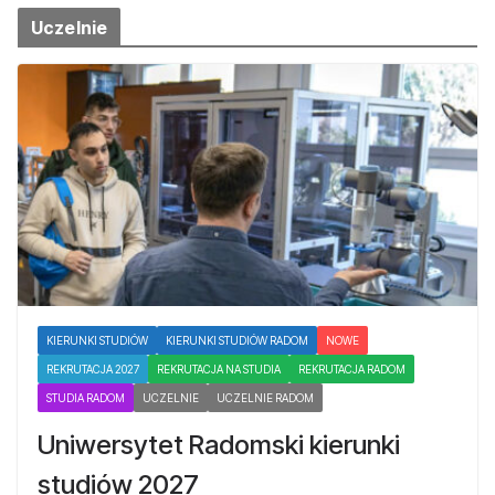
Uczelnie
KIERUNKI STUDIÓW
KIERUNKI STUDIÓW RADOM
NOWE
REKRUTACJA 2027
REKRUTACJA NA STUDIA
REKRUTACJA RADOM
STUDIA RADOM
UCZELNIE
UCZELNIE RADOM
Uniwersytet Radomski kierunki
studiów 2027