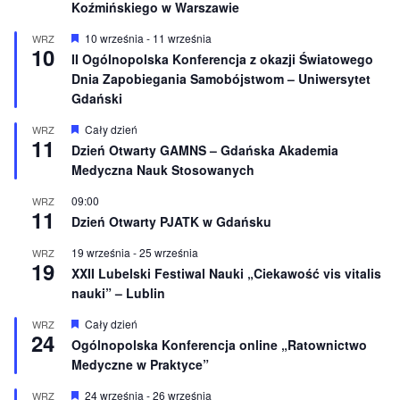
Koźmińskiego w Warszawie
W
10 września
-
11 września
WRZ
10
y
II Ogólnopolska Konferencja z okazji Światowego
r
Dnia Zapobiegania Samobójstwom – Uniwersytet
ó
ż
Gdański
n
i
W
Cały dzień
WRZ
o
11
y
Dzień Otwarty GAMNS – Gdańska Akademia
n
r
e
Medyczna Nauk Stosowanych
ó
ż
n
09:00
WRZ
11
i
Dzień Otwarty PJATK w Gdańsku
o
n
19 września
-
25 września
WRZ
e
19
XXII Lubelski Festiwal Nauki „Ciekawość vis vitalis
nauki” – Lublin
W
Cały dzień
WRZ
24
y
Ogólnopolska Konferencja online „Ratownictwo
r
Medyczne w Praktyce”
ó
ż
n
W
24 września
-
26 września
WRZ