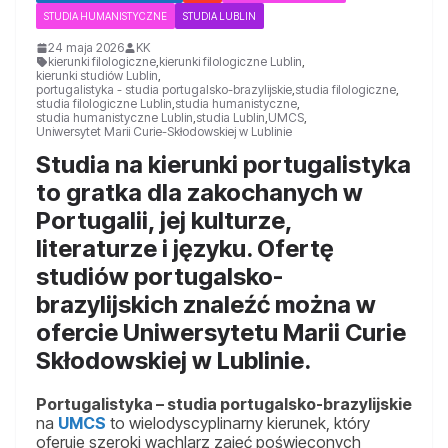
STUDIA HUMANISTYCZNE
STUDIA LUBLIN
24 maja 2026
KK
kierunki filologiczne
,
kierunki filologiczne Lublin
,
kierunki studiów Lublin
,
portugalistyka - studia portugalsko-brazylijskie
,
studia filologiczne
,
studia filologiczne Lublin
,
studia humanistyczne
,
studia humanistyczne Lublin
,
studia Lublin
,
UMCS
,
Uniwersytet Marii Curie-Skłodowskiej w Lublinie
Studia na kierunki portugalistyka
to gratka dla zakochanych w
Portugalii, jej kulturze,
literaturze i języku. Ofertę
studiów portugalsko-
brazylijskich znaleźć można w
ofercie Uniwersytetu Marii Curie
Skłodowskiej w Lublinie.
Portugalistyka – studia portugalsko-brazylijskie
na
UMCS
to wielodyscyplinarny kierunek, który
oferuje szeroki wachlarz zajęć poświęconych