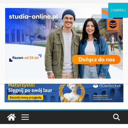
niedziela, 9 sierpnia, 2026
Ostatnie
Filologia słowiańska w Krakowie
wpisy:
Studia historyczne w Łodzi
Analityka biznesowa i Data Science – Collegium
Da Vinci w Poznaniu
Chemia w Opolu
Biologia w Rzeszowie