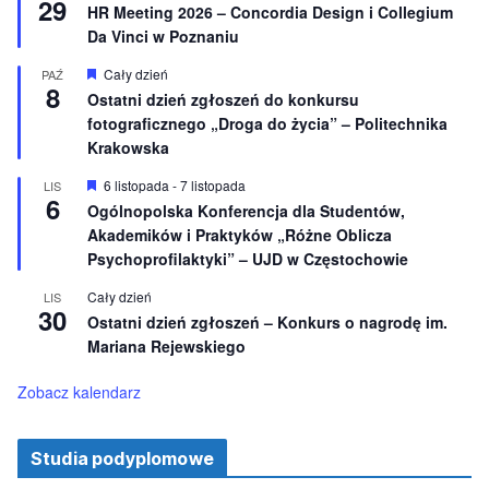
29
i
y
HR Meeting 2026 – Concordia Design i Collegium
o
r
Da Vinci w Poznaniu
n
ó
e
ż
n
W
Cały dzień
PAŹ
8
i
y
Ostatni dzień zgłoszeń do konkursu
o
r
fotograficznego „Droga do życia” – Politechnika
n
ó
e
ż
Krakowska
n
i
W
6 listopada
-
7 listopada
LIS
o
6
y
Ogólnopolska Konferencja dla Studentów,
n
r
e
Akademików i Praktyków „Różne Oblicza
ó
ż
Psychoprofilaktyki” – UJD w Częstochowie
n
i
Cały dzień
LIS
o
30
Ostatni dzień zgłoszeń – Konkurs o nagrodę im.
n
e
Mariana Rejewskiego
Zobacz kalendarz
Studia podyplomowe