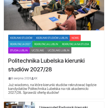
KIERUNKI STUDIÓW
KIERUNKI STUDIÓW LUBLIN
NOWE
REKRUTACJA 2027
REKRUTACJA LUBLIN
REKRUTACJA NA STUDIA
STUDIA LUBLIN
UCZELNIE
UCZELNIE LUBLIN
Politechnika Lubelska kierunki
studiów 2027/28
8 sierpnia 2026
KK
Już wiadomo, na które kierunki studiów rekrutować będzie
kandydatów Politechnika Lubelska na rok akademicki
2027/28. Sprawdź ofertę studiów!
Uniwersytet Radomski kierunki