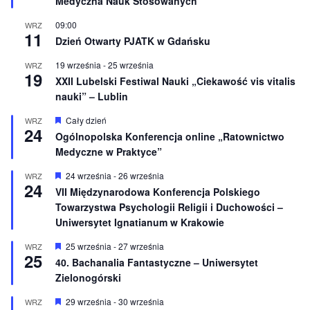
Medyczna Nauk Stosowanych
ó
ż
n
09:00
WRZ
11
i
Dzień Otwarty PJATK w Gdańsku
o
n
19 września
-
25 września
WRZ
e
19
XXII Lubelski Festiwal Nauki „Ciekawość vis vitalis
nauki” – Lublin
W
Cały dzień
WRZ
24
y
Ogólnopolska Konferencja online „Ratownictwo
r
Medyczne w Praktyce”
ó
ż
n
W
24 września
-
26 września
WRZ
24
i
y
VII Międzynarodowa Konferencja Polskiego
o
r
Towarzystwa Psychologii Religii i Duchowości –
n
ó
e
ż
Uniwersytet Ignatianum w Krakowie
n
i
W
25 września
-
27 września
WRZ
o
25
y
40. Bachanalia Fantastyczne – Uniwersytet
n
r
e
Zielonogórski
ó
ż
n
W
29 września
-
30 września
WRZ