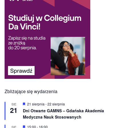
Zbliżające się wydarzenia
W
21 sierpnia
-
22 sierpnia
SIE
21
y
Dni Otwarte GAMNS – Gdańska Akademia
r
Medyczna Nauk Stosowanych
ó
ż
n
W
15:00
-
16:00
SIE