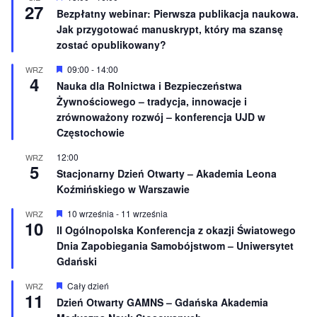
27
i
y
Bezpłatny webinar: Pierwsza publikacja naukowa.
o
r
Jak przygotować manuskrypt, który ma szansę
n
ó
e
ż
zostać opublikowany?
n
i
W
09:00
-
14:00
WRZ
o
4
y
Nauka dla Rolnictwa i Bezpieczeństwa
n
r
e
Żywnościowego – tradycja, innowacje i
ó
ż
zrównoważony rozwój – konferencja UJD w
n
Częstochowie
i
o
12:00
WRZ
n
5
e
Stacjonarny Dzień Otwarty – Akademia Leona
Koźmińskiego w Warszawie
W
10 września
-
11 września
WRZ
10
y
II Ogólnopolska Konferencja z okazji Światowego
r
Dnia Zapobiegania Samobójstwom – Uniwersytet
ó
ż
Gdański
n
i
W
Cały dzień
WRZ
o
11
y
Dzień Otwarty GAMNS – Gdańska Akademia
n
r
e