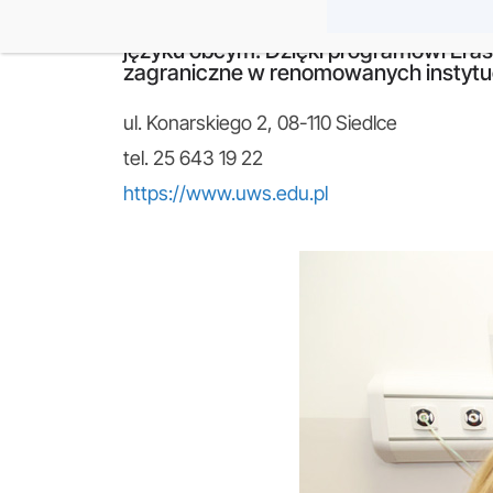
Uniwersytet w Siedlcach (wcześniejsz
powołana w 1969 roku; uczelnia niezwy
języku obcym. Dzięki programowi Eras
zagraniczne w renomowanych instytuc
ul. Konarskiego 2, 08-110 Siedlce
tel. 25 643 19 22
https://www.uws.edu.pl