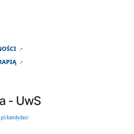
NOŚCI
RAPIĄ
ia - UwS
.pl/kandydaci