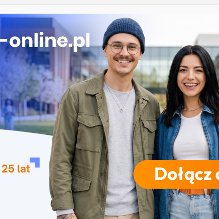
cja na studia 2027/2028 – Uniwersytet Wrocławski:
, terminy, zasady
ctwo medyczne w Olsztynie
a w Koszalinie
tyka w Nysie
a w Szczecinie
RODZAJE STUDIÓW
REKRUTACJA
DRZWI OTWARTE
TO
iedlcach
kie
,
Siedlce