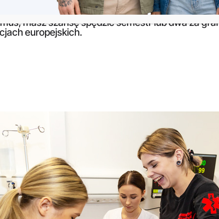
a nazwa: Uniwersytet Przyrodniczo-Humanistyczny 
kle przyjazna studentom! Możesz kształcić się tu z
mus, masz szansę spędzić semestr lub dwa za gran
jach europejskich.