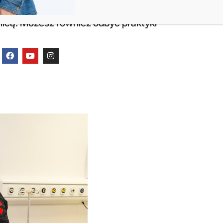
w Siedlcach) to uczelnia publiczna
arówno w języku polskim, jak i w
icą. Możesz również odbyć praktyki