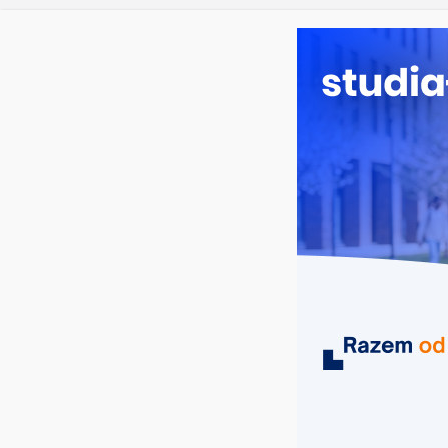
poniedziałek, 10 sierpnia, 2026
Ostatnie wpisy:
Rekruta
kierunki
Ratowni
Logistyk
Informa
Filozofi
MIASTA
UCZELNIE
KIERUNKI
Uniwersytet w S
uczelnia publiczna,
województwo mazowiec