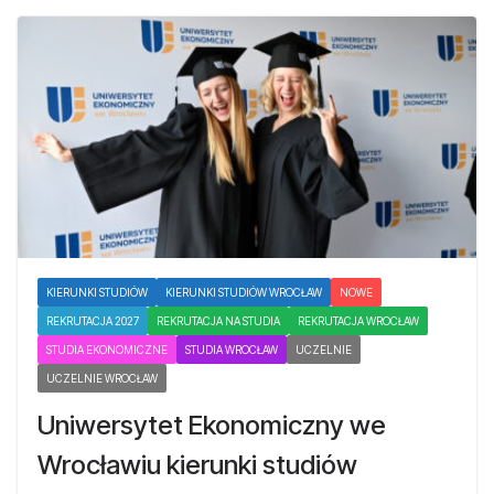
KIERUNKI STUDIÓW
KIERUNKI STUDIÓW WROCŁAW
NOWE
REKRUTACJA 2027
REKRUTACJA NA STUDIA
REKRUTACJA WROCŁAW
STUDIA EKONOMICZNE
STUDIA WROCŁAW
UCZELNIE
UCZELNIE WROCŁAW
Uniwersytet Ekonomiczny we
Wrocławiu kierunki studiów