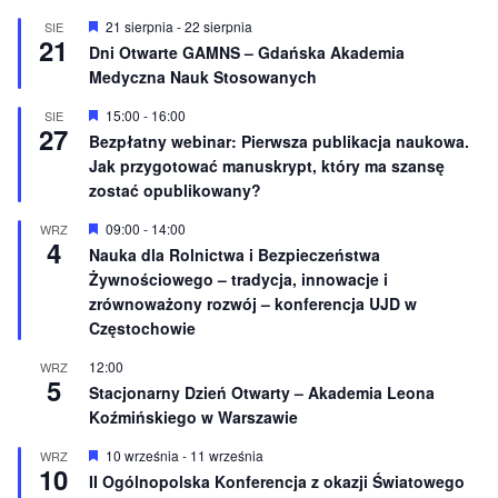
W
21 sierpnia
-
22 sierpnia
SIE
21
y
Dni Otwarte GAMNS – Gdańska Akademia
r
Medyczna Nauk Stosowanych
ó
ż
n
W
15:00
-
16:00
SIE
27
i
y
Bezpłatny webinar: Pierwsza publikacja naukowa.
o
r
Jak przygotować manuskrypt, który ma szansę
n
ó
e
ż
zostać opublikowany?
n
i
W
09:00
-
14:00
WRZ
o
4
y
Nauka dla Rolnictwa i Bezpieczeństwa
n
r
e
Żywnościowego – tradycja, innowacje i
ó
ż
zrównoważony rozwój – konferencja UJD w
n
Częstochowie
i
o
12:00
WRZ
n
5
e
Stacjonarny Dzień Otwarty – Akademia Leona
Koźmińskiego w Warszawie
W
10 września
-
11 września
WRZ
10
y
II Ogólnopolska Konferencja z okazji Światowego
r