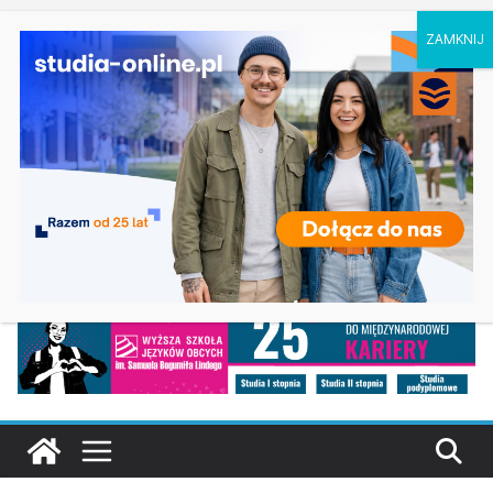
poniedziałek, 10 sierpnia, 2026
Ostatnie
Dodatkowa rekrutacja na studia 2026/2027 na
wpisy:
UAM w Poznaniu
Studia z zarządzania w Koszalinie
Bezpieczeństwo i certyfikacja żywności w
Rzeszowie
Studia artystyczne w Poznaniu
Psychologia – Warszawska Uczelnia
Ekonomiczna