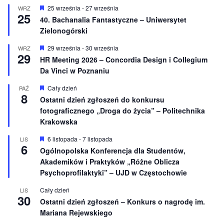
i
W
25 września
-
27 września
WRZ
o
25
y
40. Bachanalia Fantastyczne – Uniwersytet
n
r
e
Zielonogórski
ó
ż
n
W
29 września
-
30 września
WRZ
29
i
y
HR Meeting 2026 – Concordia Design i Collegium
o
r
Da Vinci w Poznaniu
n
ó
e
ż
n
W
Cały dzień
PAŹ
8
i
y
Ostatni dzień zgłoszeń do konkursu
o
r
fotograficznego „Droga do życia” – Politechnika
n
ó
e
ż
Krakowska
n
i
W
6 listopada
-
7 listopada
LIS
o
6
y
Ogólnopolska Konferencja dla Studentów,
n
r
e
Akademików i Praktyków „Różne Oblicza
ó
ż
Psychoprofilaktyki” – UJD w Częstochowie
n
i
Cały dzień
LIS
o
30
Ostatni dzień zgłoszeń – Konkurs o nagrodę im.
n
e
Mariana Rejewskiego