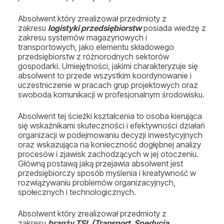
Absolwent który zrealizował przedmioty z
zakresu
logistyki przedsiębiorstw
posiada wiedzę z
zakresu systemów magazynowych i
transportowych, jako elementu składowego
przedsiębiorstw z różnorodnych sektorów
gospodarki. Umiejętności, jakimi charakteryzuje się
absolwent to przede wszystkim koordynowanie i
uczestniczenie w pracach grup projektowych oraz
swoboda komunikacji w profesjonalnym środowisku.
Absolwent tej ścieżki kształcenia to osoba kierująca
się wskaźnikami skuteczności i efektywności działań
organizacji w podejmowaniu decyzji inwestycyjnych
oraz wskazująca na konieczność dogłębnej analizy
procesów i zjawisk zachodzących w jej otoczeniu.
Główną postawą jaką przejawia absolwent jest
przedsiębiorczy sposób myślenia i kreatywność w
rozwiązywaniu problemów organizacyjnych,
społecznych i technologicznych.
Absolwent który zrealizował przedmioty z
zakresu
branży TSL (Transport, Spedycja,