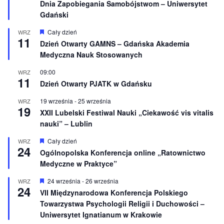
Dnia Zapobiegania Samobójstwom – Uniwersytet
ó
ż
Gdański
n
i
W
Cały dzień
WRZ
o
11
y
Dzień Otwarty GAMNS – Gdańska Akademia
n
r
e
Medyczna Nauk Stosowanych
ó
ż
n
09:00
WRZ
11
i
Dzień Otwarty PJATK w Gdańsku
o
n
19 września
-
25 września
WRZ
e
19
XXII Lubelski Festiwal Nauki „Ciekawość vis vitalis
nauki” – Lublin
W
Cały dzień
WRZ
24
y
Ogólnopolska Konferencja online „Ratownictwo
r
Medyczne w Praktyce”
ó
ż
n
W
24 września
-
26 września
WRZ
24
i
y
VII Międzynarodowa Konferencja Polskiego
o
r
Towarzystwa Psychologii Religii i Duchowości –
n
ó
e
ż
Uniwersytet Ignatianum w Krakowie
n