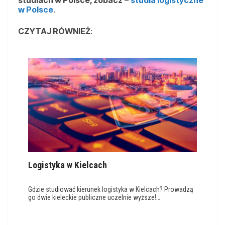
studiach w Polsce, zobacz
–
studia logistyczne
w Polsce
.
CZYTAJ RÓWNIEŻ
:
Logistyka w Kielcach
Gdzie studiować kierunek logistyka w Kielcach? Prowadzą
go dwie kieleckie publiczne uczelnie wyższe!…