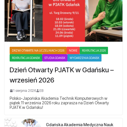
DRZWI OTWARTE NA UCZELNIACH 2026
NOWE
REKRUTACJA 2026
REKRUTACJA GDAŃSK
STUDIA GDAŃSK
WYDARZENIA GDAŃSK
Dzień Otwarty PJATK w Gdańsku –
wrzesień 2026
1 sierpnia 2026
EB
Polsko-Japońska Akademia Technik Komputerowych w
piątek 11 września 2026 roku zaprasza na Dzień Otwarty
PJATK w Gdańsku!
Gdańska Akademia Medyczna Nauk