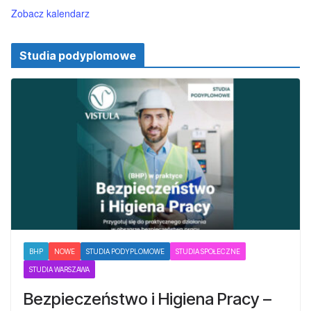
Zobacz kalendarz
Studia podyplomowe
BHP
NOWE
STUDIA PODYPLOMOWE
STUDIA SPOŁECZNE
STUDIA WARSZAWA
Bezpieczeństwo i Higiena Pracy –