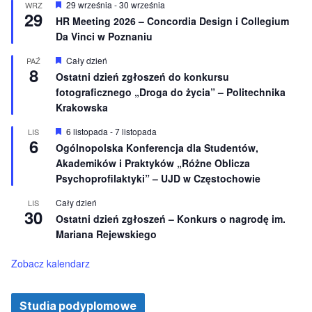
n
W
29 września
-
30 września
WRZ
29
i
y
HR Meeting 2026 – Concordia Design i Collegium
o
r
Da Vinci w Poznaniu
n
ó
e
ż
n
W
Cały dzień
PAŹ
8
i
y
Ostatni dzień zgłoszeń do konkursu
o
r
fotograficznego „Droga do życia” – Politechnika
n
ó
e
ż
Krakowska
n
i
W
6 listopada
-
7 listopada
LIS
o
6
y
Ogólnopolska Konferencja dla Studentów,
n
r
e
Akademików i Praktyków „Różne Oblicza
ó
ż
Psychoprofilaktyki” – UJD w Częstochowie
n
i
Cały dzień
LIS
o
30
Ostatni dzień zgłoszeń – Konkurs o nagrodę im.
n
e
Mariana Rejewskiego
Zobacz kalendarz
Studia podyplomowe