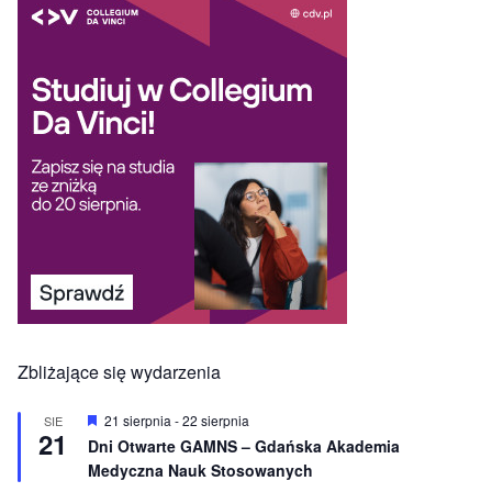
Zbliżające się wydarzenia
W
21 sierpnia
-
22 sierpnia
SIE
21
y
Dni Otwarte GAMNS – Gdańska Akademia
r
Medyczna Nauk Stosowanych
ó
ż