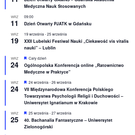
r
e
Medyczna Nauk Stosowanych
ó
ż
n
09:00
WRZ
11
i
Dzień Otwarty PJATK w Gdańsku
o
n
19 września
-
25 września
WRZ
e
19
XXII Lubelski Festiwal Nauki „Ciekawość vis vitalis
nauki” – Lublin
W
Cały dzień
WRZ
24
y
Ogólnopolska Konferencja online „Ratownictwo
r
Medyczne w Praktyce”
ó
ż
n
W
24 września
-
26 września
WRZ
24
i
y
VII Międzynarodowa Konferencja Polskiego
o
r
Towarzystwa Psychologii Religii i Duchowości –
n
ó
e
ż
Uniwersytet Ignatianum w Krakowie
n
i
W
25 września
-
27 września
WRZ
o
25
y
40. Bachanalia Fantastyczne – Uniwersytet
n
r
e
Zielonogórski
ó
ż