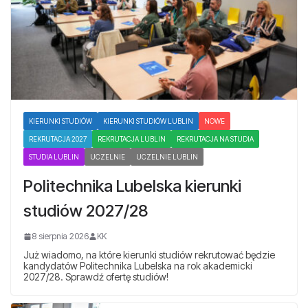
KIERUNKI STUDIÓW
KIERUNKI STUDIÓW LUBLIN
NOWE
REKRUTACJA 2027
REKRUTACJA LUBLIN
REKRUTACJA NA STUDIA
STUDIA LUBLIN
UCZELNIE
UCZELNIE LUBLIN
Politechnika Lubelska kierunki
studiów 2027/28
8 sierpnia 2026
KK
Już wiadomo, na które kierunki studiów rekrutować będzie
kandydatów Politechnika Lubelska na rok akademicki
2027/28. Sprawdź ofertę studiów!