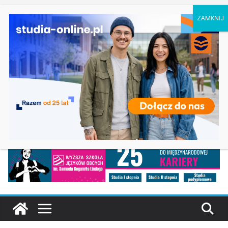
sobota, 8 sierpnia, 2026
Ostatnie
Filologia słowiańska w Krakowie
wpisy:
Studia historyczne w Łodzi
Analityka biznesowa i Data Science – Collegium
Da Vinci w Poznaniu
Chemia w Opolu
Biologia w Rzeszowie