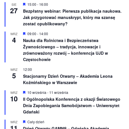
n
W
15:00
-
16:00
SIE
27
i
y
Bezpłatny webinar: Pierwsza publikacja naukowa.
o
r
Jak przygotować manuskrypt, który ma szansę
n
ó
e
ż
zostać opublikowany?
n
i
W
09:00
-
14:00
WRZ
o
4
y
Nauka dla Rolnictwa i Bezpieczeństwa
n
r
e
Żywnościowego – tradycja, innowacje i
ó
ż
zrównoważony rozwój – konferencja UJD w
n
Częstochowie
i
o
12:00
WRZ
n
5
e
Stacjonarny Dzień Otwarty – Akademia Leona
Koźmińskiego w Warszawie
W
10 września
-
11 września
WRZ
10
y
II Ogólnopolska Konferencja z okazji Światowego
r
Dnia Zapobiegania Samobójstwom – Uniwersytet
ó
ż
Gdański
n
i
W
Cały dzień
WRZ
o
11
y
Dzień Otwarty GAMNS – Gdańska Akademia
n