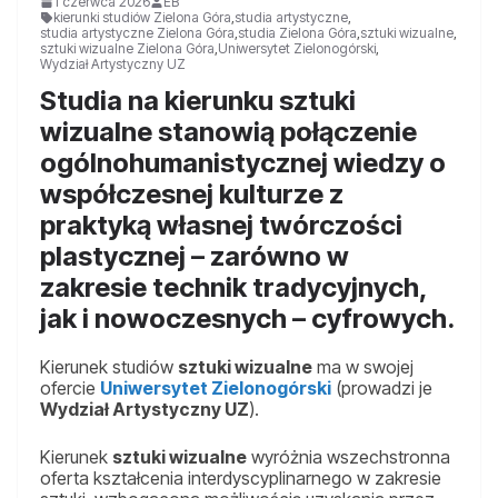
1 czerwca 2026
EB
kierunki studiów Zielona Góra
,
studia artystyczne
,
studia artystyczne Zielona Góra
,
studia Zielona Góra
,
sztuki wizualne
,
sztuki wizualne Zielona Góra
,
Uniwersytet Zielonogórski
,
Wydział Artystyczny UZ
Studia na kierunku sztuki
wizualne stanowią połączenie
ogólnohumanistycznej wiedzy o
współczesnej kulturze z
praktyką własnej twórczości
plastycznej – zarówno w
zakresie technik tradycyjnych,
jak i nowoczesnych – cyfrowych.
Kierunek studiów
sztuki wizualne
ma w swojej
ofercie
Uniwersytet Zielonogórski
(prowadzi je
Wydział Artystyczny UZ
).
Kierunek
sztuki wizualne
wyróżnia wszechstronna
oferta kształcenia interdyscyplinarnego w zakresie