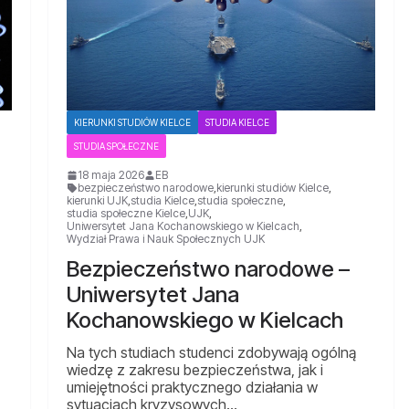
KIERUNKI STUDIÓW KIELCE
STUDIA KIELCE
STUDIA SPOŁECZNE
18 maja 2026
EB
bezpieczeństwo narodowe
,
kierunki studiów Kielce
,
kierunki UJK
,
studia Kielce
,
studia społeczne
,
studia społeczne Kielce
,
UJK
,
Uniwersytet Jana Kochanowskiego w Kielcach
,
Wydział Prawa i Nauk Społecznych UJK
Bezpieczeństwo narodowe –
Uniwersytet Jana
Kochanowskiego w Kielcach
Na tych studiach studenci zdobywają ogólną
wiedzę z zakresu bezpieczeństwa, jak i
umiejętności praktycznego działania w
sytuacjach kryzysowych…