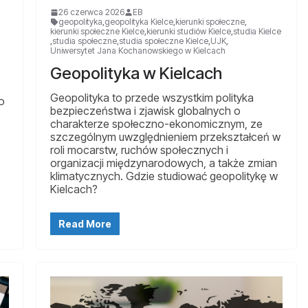
26 czerwca 2026
EB
geopolityka
,
geopolityka Kielce
,
kierunki społeczne
,
kierunki społeczne Kielce
,
kierunki studiów Kielce
,
studia Kielce
,
studia społeczne
,
studia społeczne Kielce
,
UJK
,
Uniwersytet Jana Kochanowskiego w Kielcach
Geopolityka w Kielcach
Geopolityka to przede wszystkim polityka
o
bezpieczeństwa i zjawisk globalnych o
charakterze społeczno-ekonomicznym, ze
szczególnym uwzględnieniem przekształceń w
roli mocarstw, ruchów społecznych i
organizacji międzynarodowych, a także zmian
klimatycznych. Gdzie studiować geopolitykę w
Kielcach?
Read More