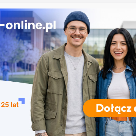
ika w Szczecinie
ekrutacja na studia na UJD – Uniwersytet Jana
Częstochowie
gia – Uniwersytet Przyrodniczy w Poznaniu
 w turystyce w Katowicach
Uniwersytet Wrocławski
RODZAJE STUDIÓW
REKRUTACJA
DRZWI OTWARTE
TO