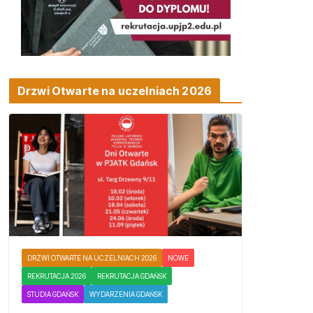
Drzwi Otwarte na uczelniach 2026
DRZWI OTWARTE NA UCZELNIACH 2026
NOWE
REKRUTACJA 2026
REKRUTACJA GDAŃSK
STUDIA GDAŃSK
WYDARZENIA GDAŃSK