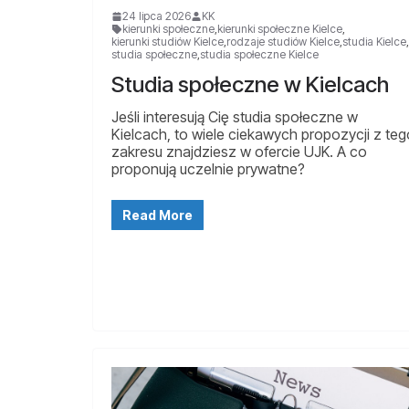
24 lipca 2026
KK
kierunki społeczne
,
kierunki społeczne Kielce
,
kierunki studiów Kielce
,
rodzaje studiów Kielce
,
studia Kielce
,
studia społeczne
,
studia społeczne Kielce
Studia społeczne w Kielcach
Jeśli interesują Cię studia społeczne w
Kielcach, to wiele ciekawych propozycji z teg
zakresu znajdziesz w ofercie UJK. A co
proponują uczelnie prywatne?
Read More