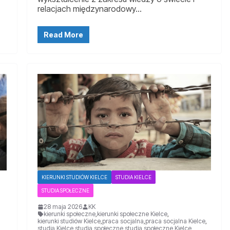
relacjach międzynarodowy…
Read More
KIERUNKI STUDIÓW KIELCE
STUDIA KIELCE
STUDIA SPOŁECZNE
28 maja 2026
KK
kierunki społeczne
,
kierunki społeczne Kielce
,
kierunki studiów Kielce
,
praca socjalna
,
praca socjalna Kielce
,
studia Kielce
,
studia społeczne
,
studia społeczne Kielce