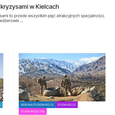
 kryzysami w Kielcach
sami to przede wszystkim pięć atrakcyjnych specjalności,
enedżerowie …
A
KIERUNKI STUDIÓW KIELCE
STUDIA KIELCE
STUDIA SPOŁECZNE