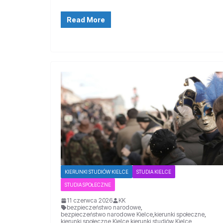
Read More
KIERUNKI STUDIÓW KIELCE
STUDIA KIELCE
STUDIA SPOŁECZNE
11 czerwca 2026
KK
bezpieczeństwo narodowe
,
bezpieczeństwo narodowe Kielce
,
kierunki społeczne
,
kierunki społeczne Kielce
,
kierunki studiów Kielce
,