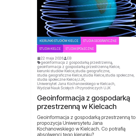
KIERUNKI STUDIÓW KIELCE
STUDIA GEOGRAFICZNE
STUDIA KIELCE
STUDIA SPOŁECZNE
22 maja 2026
EB
geoinformacja z gospodarką przestrzenną
,
geoinformacja z gospodarką przestrzenną Kielce
,
kierunki studiów Kielce
,
studia geograficzne
,
studia geograficzne Kielce
,
studia Kielce
,
studia społeczne
,
studia społeczne Kielce
,
UJK
,
Uniwersytet Jana Kochanowskiego w Kielcach
,
Wydział Nauk Ścisłych i Przyrodniczych UJK
Geoinformacja z gospodarką
przestrzenną w Kielcach
Geoinformacja z gospodarką przestrzenną to
propozycja Uniwersytetu Jana
Kochanowskiego w Kielcach. Co potrafią
absolwenci tego kierunku?