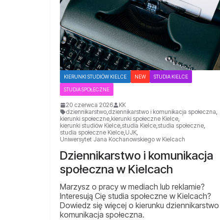
KIERUNKI STUDIÓW KIELCE
NEW
STUDIA KIELCE
STUDIA SPOŁECZNE
20 czerwca 2026
KK
dziennikarstwo
,
dziennikarstwo i komunikacja społeczna
,
kierunki społeczne
,
kierunki społeczne Kielce
,
kierunki studiów Kielce
,
studia Kielce
,
studia społeczne
,
studia społeczne Kielce
,
UJK
,
Uniwersytet Jana Kochanowskiego w Kielcach
Dziennikarstwo i komunikacja
społeczna w Kielcach
Marzysz o pracy w mediach lub reklamie?
Interesują Cię studia społeczne w Kielcach?
Dowiedz się więcej o kierunku dziennikarstwo 
komunikacja społeczna.