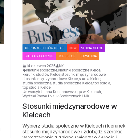
KIERUNKI STUDIÓW KIELCE
NEW
STUDIA KIELCE
STUDIA SPOŁECZNE
TOP KIELCE
TOP STUDIA
14 czerwca 2026
KK
kierunki społeczne
,
kierunki społeczne Kielce
,
kierunki studiów Kielce
,
stosunki międzynarodowe
,
stosunki międzynarodowe Kielce
,
studia Kielce
,
studia społeczne
,
studia społeczne Kielce
,
top studia
,
top studia Kielce
,
Uniwersytet Jana Kochanowskiego w Kielcach
,
Wydział Prawa i Nauk Społecznych UJK
Stosunki międzynarodowe w
Kielcach
Wybierz studia społeczne w Kielcach i kierunek
i
stosunki międzynarodowe i zdobądź szerokie
wykształcenie z zakresu wiedzy o świecie i