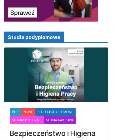
Studia podyplomowe
BHP
NOWE
STUDIA PODYPLOMOWE
STUDIA SPOŁECZNE
STUDIA WARSZAWA
Bezpieczeństwo i Higiena