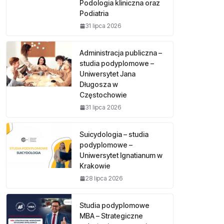
Podologia kliniczna oraz
Podiatria
31 lipca 2026
Administracja publiczna –
studia podyplomowe –
Uniwersytet Jana
Długosza w
Częstochowie
31 lipca 2026
Suicydologia – studia
podyplomowe –
Uniwersytet Ignatianum w
Krakowie
28 lipca 2026
Studia podyplomowe
MBA – Strategiczne