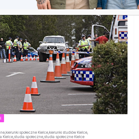
E
zne
,
kierunki społeczne Kielce
,
kierunki studiów Kielce
,
a Kielce
,
studia społeczne
,
studia społeczne Kielce