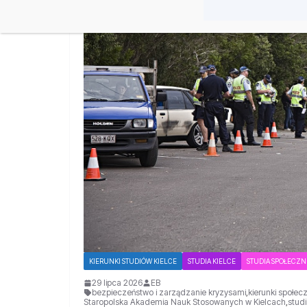
KIERUNKI STUDIÓW KIELCE
STUDIA KIELCE
STUDIA SPOŁECZN
29 lipca 2026
EB
bezpieczeństwo i zarządzanie kryzysami
,
kierunki społec
Staropolska Akademia Nauk Stosowanych w Kielcach
,
studi