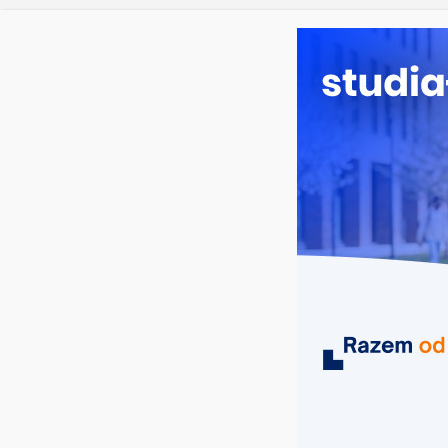
piątek, 7 sierpnia, 2026
Ostatnie wpisy:
Oceanotechn
Dodatkowa r
Długosza w 
Biotechnolo
Zarządzanie
Turystyka – 
MIASTA
UCZELNIE
KIERUNKI
studia społeczne Kielce