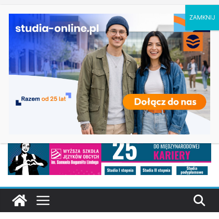
piątek, 7 sierpnia, 2026
Ostatnie
Dodatkowa rekrutacja na studia na UJD –
wpisy:
Uniwersytet Jana Długosza w Częstochowie
Biotechnologia – Uniwersytet Przyrodniczy w
Poznaniu
Zarządzanie w turystyce w Katowicach
Turystyka – Uniwersytet Wrocławski
Oceanotechnika w Szczecinie