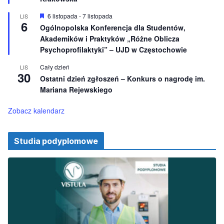
n
i
W
6 listopada
-
7 listopada
LIS
o
6
y
Ogólnopolska Konferencja dla Studentów,
n
r
e
Akademików i Praktyków „Różne Oblicza
ó
ż
Psychoprofilaktyki” – UJD w Częstochowie
n
i
Cały dzień
LIS
o
30
Ostatni dzień zgłoszeń – Konkurs o nagrodę im.
n
e
Mariana Rejewskiego
Zobacz kalendarz
Studia podyplomowe