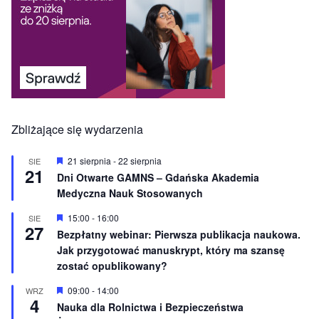
Zbliżające się wydarzenia
W
21 sierpnia
-
22 sierpnia
SIE
21
y
Dni Otwarte GAMNS – Gdańska Akademia
r
Medyczna Nauk Stosowanych
ó
ż
n
W
15:00
-
16:00
SIE
27
i
y
Bezpłatny webinar: Pierwsza publikacja naukowa.
o
r
Jak przygotować manuskrypt, który ma szansę
n
ó
e
ż
zostać opublikowany?
n
i
W
09:00
-
14:00
WRZ
o
4
y
Nauka dla Rolnictwa i Bezpieczeństwa
n
r