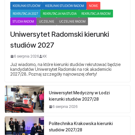
KIERUNKI STUDIÓW
KIERUNKI STUDIÓW RADOM
NOWE
REKRUTACJA 2027
REKRUTACJA NA STUDIA
REKRUTACJA RADOM
STUDIA RADOM
UCZELNIE
UCZELNIE RADOM
Uniwersytet Radomski kierunki
studiów 2027
6 sierpnia 2026
KK
Już wiadomo, na które kierunki studiów rekrutować będzie
kandydatów Uniwersytet Radomski na rok akademicki
2027/28. Poznaj szczegóły najnowszej oferty!
Uniwersytet Medyczny w Łodzi
kierunki studiów 2027/28
6 sierpnia 2026
Politechnika Krakowska kierunki
studiów 2027/28