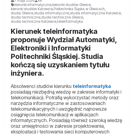
7 maja 2026
KK
kierunki informatyczne
,
kierunki studiów Gliwice
,
kierunki studiów Katowice
,
Politechnika Śląska w Gliwicach
,
studia Gliwice
,
studia informatyczne
,
studia informatyczne Katowice
,
studia techniczne
,
studia techniczne Gliwice
,
studia techniczne Katowice
,
teleinformatyka
Kierunek teleinformatyka
proponuje Wydział Automatyki,
Elektroniki i Informatyki
Politechniki Śląskiej. Studia
kończą się uzyskaniem tytułu
inżyniera.
Absolwenci studiów kierunku
teleinformatyka
posiadają niezbędną wiedzę w zakresie informatyki i
telekomunikacji. Potrafią wykorzystać metody oraz
narzędzia informatyczne w zastosowaniach
telekomunikacyjnych i uwzględnić najnowsze
osiągnięcia telekomunikacji w aplikacjach
informatycznych. Posiadają również szeroką wiedzę
oraz umiejętności w zakresie projektowania,
eksploatacji i testowania sieci komputerowych