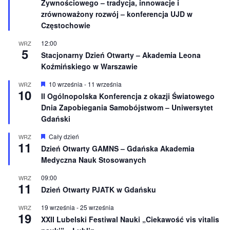
e
Żywnościowego – tradycja, innowacje i
ó
ż
zrównoważony rozwój – konferencja UJD w
n
Częstochowie
i
o
12:00
WRZ
n
5
e
Stacjonarny Dzień Otwarty – Akademia Leona
Koźmińskiego w Warszawie
W
10 września
-
11 września
WRZ
10
y
II Ogólnopolska Konferencja z okazji Światowego
r
Dnia Zapobiegania Samobójstwom – Uniwersytet
ó
ż
Gdański
n
i
W
Cały dzień
WRZ
o
11
y
Dzień Otwarty GAMNS – Gdańska Akademia
n
r
e
Medyczna Nauk Stosowanych
ó
ż
n
09:00
WRZ
11
i
Dzień Otwarty PJATK w Gdańsku
o
n
19 września
-
25 września
WRZ
e
19
XXII Lubelski Festiwal Nauki „Ciekawość vis vitalis