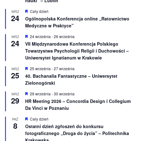
nauki” – Lublin
W
Cały dzień
WRZ
24
y
Ogólnopolska Konferencja online „Ratownictwo
r
Medyczne w Praktyce”
ó
ż
n
W
24 września
-
26 września
WRZ
24
i
y
VII Międzynarodowa Konferencja Polskiego
o
r
Towarzystwa Psychologii Religii i Duchowości –
n
ó
e
ż
Uniwersytet Ignatianum w Krakowie
n
i
W
25 września
-
27 września
WRZ
o
25
y
40. Bachanalia Fantastyczne – Uniwersytet
n
r
e
Zielonogórski
ó
ż
n
W
29 września
-
30 września
WRZ
29
i
y
HR Meeting 2026 – Concordia Design i Collegium
o
r
Da Vinci w Poznaniu
n
ó
e
ż
n
W
Cały dzień
PAŹ
8
i
y
Ostatni dzień zgłoszeń do konkursu
o
r
fotograficznego „Droga do życia” – Politechnika
n
ó
e
ż
Krakowska