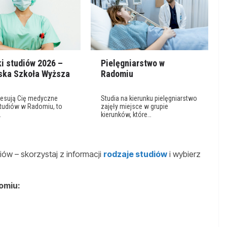
ki studiów 2026 –
Pielęgniarstwo w
ka Szkoła Wyższa
Radomiu
eresują Cię medyczne
Studia na kierunku pielęgniarstwo
studiów w Radomiu, to
zajęły miejsce w grupie
…
kierunków, które…
ów – skorzystaj z informacji
rodzaje studiów
i wybierz
omiu: