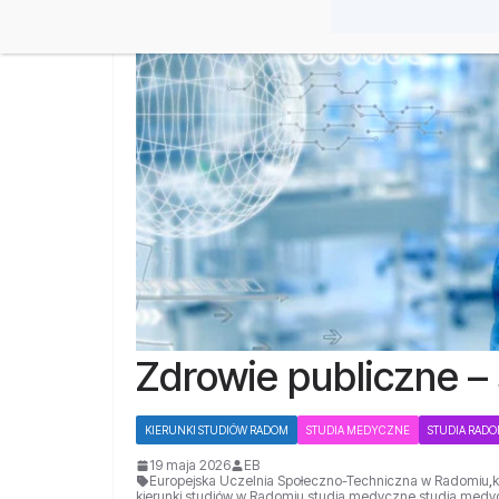
Zdrowie publiczne –
KIERUNKI STUDIÓW RADOM
STUDIA MEDYCZNE
STUDIA RAD
19 maja 2026
EB
Europejska Uczelnia Społeczno-Techniczna w Radomiu
,
kierunki studiów w Radomiu
,
studia medyczne
,
studia med