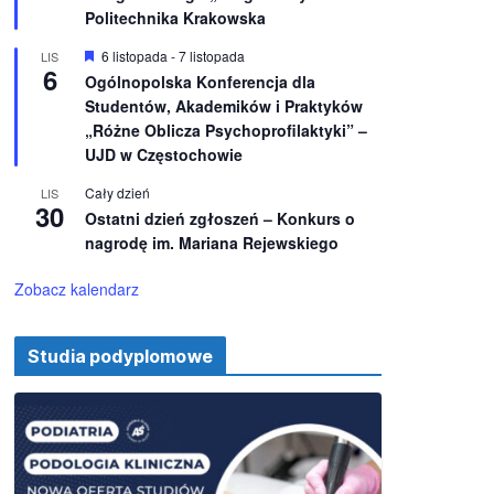
e
ż
Politechnika Krakowska
n
i
W
6 listopada
-
7 listopada
LIS
o
6
y
Ogólnopolska Konferencja dla
n
r
e
Studentów, Akademików i Praktyków
ó
ż
„Różne Oblicza Psychoprofilaktyki” –
n
UJD w Częstochowie
i
o
Cały dzień
LIS
n
30
e
Ostatni dzień zgłoszeń – Konkurs o
nagrodę im. Mariana Rejewskiego
Zobacz kalendarz
Studia podyplomowe