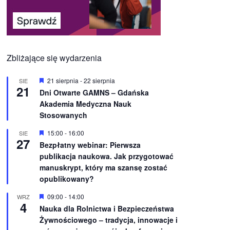
Zbliżające się wydarzenia
W
21 sierpnia
-
22 sierpnia
SIE
21
y
Dni Otwarte GAMNS – Gdańska
r
Akademia Medyczna Nauk
ó
ż
Stosowanych
n
i
W
15:00
-
16:00
SIE
o
27
y
Bezpłatny webinar: Pierwsza
n
r
e
publikacja naukowa. Jak przygotować
ó
ż
manuskrypt, który ma szansę zostać
n
opublikowany?
i
o
W
09:00
-
14:00
WRZ
n
4
y
e
Nauka dla Rolnictwa i Bezpieczeństwa
r
Żywnościowego – tradycja, innowacje i
ó
ż