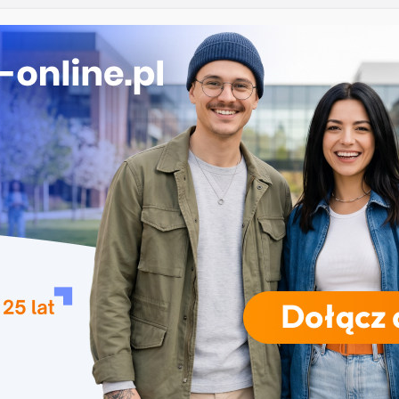
 Łomży
ka przedszkolna i wczesnoszkolna w Skierniewicach
ogia w Opolu
 – studia inżynierskie na Uniwersytecie Szczecińskim
iczne przetwarzanie informacji w Krakowie
RODZAJE STUDIÓW
REKRUTACJA
DRZWI OTWARTE
TO