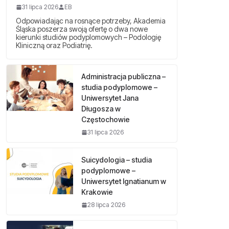
31 lipca 2026
EB
Odpowiadając na rosnące potrzeby, Akademia
Śląska poszerza swoją ofertę o dwa nowe
kierunki studiów podyplomowych – Podologię
Kliniczną oraz Podiatrię.
Administracja publiczna –
studia podyplomowe –
Uniwersytet Jana
Długosza w
Częstochowie
31 lipca 2026
Suicydologia – studia
podyplomowe –
Uniwersytet Ignatianum w
Krakowie
28 lipca 2026