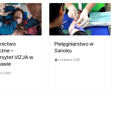
nictwo
Pielęgniarstwo w
zne –
Sanoku
rsytet VIZJA w
3 czerwca 2025
awie
ca 2025