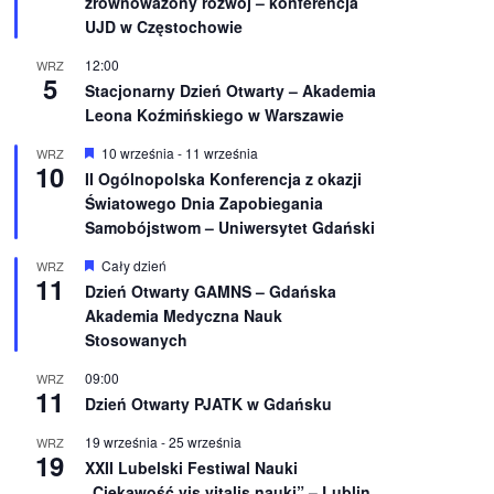
zrównoważony rozwój – konferencja
n
UJD w Częstochowie
i
o
12:00
WRZ
n
5
e
Stacjonarny Dzień Otwarty – Akademia
Leona Koźmińskiego w Warszawie
W
10 września
-
11 września
WRZ
10
y
II Ogólnopolska Konferencja z okazji
r
Światowego Dnia Zapobiegania
ó
ż
Samobójstwom – Uniwersytet Gdański
n
i
W
Cały dzień
WRZ
o
11
y
Dzień Otwarty GAMNS – Gdańska
n
r
e
Akademia Medyczna Nauk
ó
ż
Stosowanych
n
i
09:00
WRZ
o
11
Dzień Otwarty PJATK w Gdańsku
n
e
19 września
-
25 września
WRZ
19
XXII Lubelski Festiwal Nauki
„Ciekawość vis vitalis nauki” – Lublin