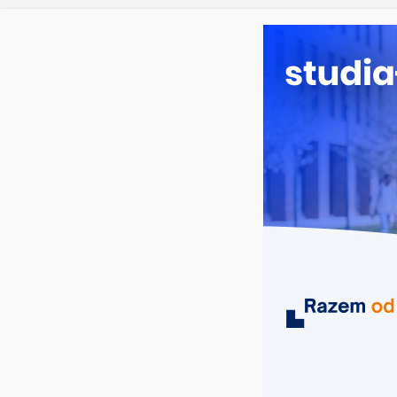
czwartek, 6 sierpnia, 2026
Ostatnie wpisy:
Prawo w
Pedagogi
Kosmetol
Logistyka
Elektron
MIASTA
UCZELNIE
KIERUNKI