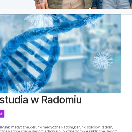
 studia w Radomiu
OM
kierunki medyczne
,
kierunki medyczne Radom
,
kierunki studiów Radom
,
yczne Radom
,
studia Radom
,
zdrowie publiczne
,
zdrowie publiczne Radom