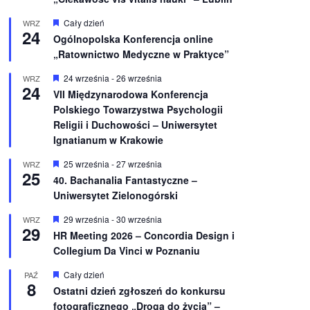
W
Cały dzień
WRZ
24
y
Ogólnopolska Konferencja online
r
„Ratownictwo Medyczne w Praktyce”
ó
ż
n
W
24 września
-
26 września
WRZ
24
i
y
VII Międzynarodowa Konferencja
o
r
Polskiego Towarzystwa Psychologii
n
ó
e
ż
Religii i Duchowości – Uniwersytet
n
Ignatianum w Krakowie
i
o
W
25 września
-
27 września
WRZ
n
25
y
e
40. Bachanalia Fantastyczne –
r
Uniwersytet Zielonogórski
ó
ż
n
W
29 września
-
30 września
WRZ
29
i
y
HR Meeting 2026 – Concordia Design i
o
r
Collegium Da Vinci w Poznaniu
n
ó
e
ż
n
W
Cały dzień
PAŹ
8
i
y
Ostatni dzień zgłoszeń do konkursu
o
r
fotograficznego „Droga do życia” –
n
ó