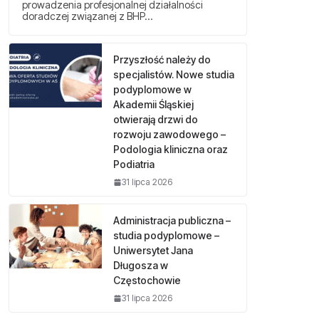
prowadzenia profesjonalnej działalności
doradczej związanej z BHP…
Przyszłość należy do
specjalistów. Nowe studia
podyplomowe w
Akademii Śląskiej
otwierają drzwi do
rozwoju zawodowego –
Podologia kliniczna oraz
Podiatria
31 lipca 2026
Administracja publiczna –
studia podyplomowe –
Uniwersytet Jana
Długosza w
Częstochowie
31 lipca 2026