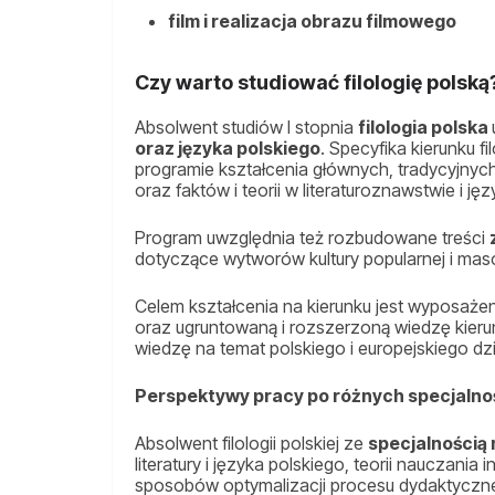
film i realizacja obrazu filmowego
Czy warto studiować filologię polską
Absolwent studiów I stopnia
filologia polska
oraz języka polskiego
. Specyfika kierunku f
programie kształcenia głównych, tradycyjnyc
oraz faktów i teorii w literaturoznawstwie i j
Program uwzględnia też rozbudowane treści
dotyczące wytworów kultury popularnej i mas
Celem kształcenia na kierunku jest wyposaż
oraz ugruntowaną i rozszerzoną wiedzę kieru
wiedzę na temat polskiego i europejskiego d
Perspektywy pracy po różnych specjalno
Absolwent filologii polskiej ze
specjalnością
literatury i języka polskiego, teorii nauczani
sposobów optymalizacji procesu dydaktyczneg