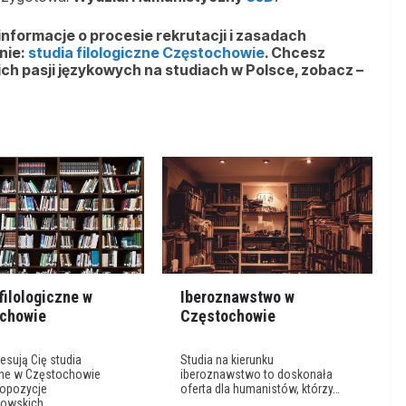
 informacje o procesie rekrutacji i zasadach
nie:
studia filologiczne Częstochowie
. Chcesz
ch pasji językowych na studiach w Polsce, zobacz –
filologiczne w
Iberoznawstwo w
chowie
Częstochowie
resują Cię studia
Studia na kierunku
czne w Częstochowie
iberoznawstwo to doskonała
ropozycje
oferta dla humanistów, którzy…
howskich…