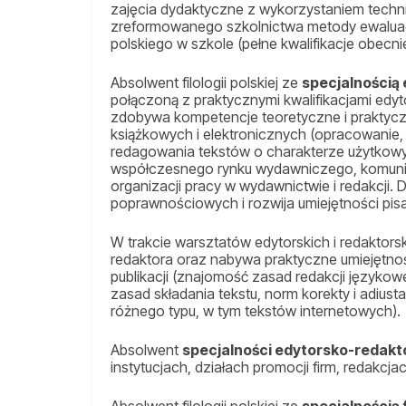
zajęcia dydaktyczne z wykorzystaniem techn
zreformowanego szkolnictwa metody ewaluacj
polskiego w szkole (pełne kwalifikacje obecnie
Absolwent filologii polskiej ze
specjalnością
połączoną z praktycznymi kwalifikacjami edyt
zdobywa kompetencje teoretyczne i praktycz
książkowych i elektronicznych (opracowanie,
redagowania tekstów o charakterze użytkowym
współczesnego rynku wydawniczego, komunikac
organizacji pracy w wydawnictwie i redakcji.
poprawnościowych i rozwija umiejętności pisa
W trakcie warsztatów edytorskich i redaktors
redaktora oraz nabywa praktyczne umiejętn
publikacji (znajomość zasad redakcji językowe
zasad składania tekstu, norm korekty i adiust
różnego typu, w tym tekstów internetowych).
Absolwent
specjalności edytorsko-redakto
instytucjach, działach promocji firm, redakcja
Absolwent filologii polskiej ze
specjalnością 