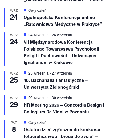
W
Cały dzień
WRZ
24
y
Ogólnopolska Konferencja online
r
„Ratownictwo Medyczne w Praktyce”
ó
ż
n
W
24 września
-
26 września
WRZ
24
i
y
VII Międzynarodowa Konferencja
o
r
Polskiego Towarzystwa Psychologii
n
ó
e
ż
Religii i Duchowości – Uniwersytet
n
Ignatianum w Krakowie
i
o
W
25 września
-
27 września
WRZ
n
25
y
e
40. Bachanalia Fantastyczne –
r
Uniwersytet Zielonogórski
ó
ż
n
W
29 września
-
30 września
WRZ
29
i
y
HR Meeting 2026 – Concordia Design i
o
r
Collegium Da Vinci w Poznaniu
n
ó
e
ż
n
W
Cały dzień
PAŹ
8
i
y
Ostatni dzień zgłoszeń do konkursu
o
r
fotograficznego „Droga do życia” –
n
ó