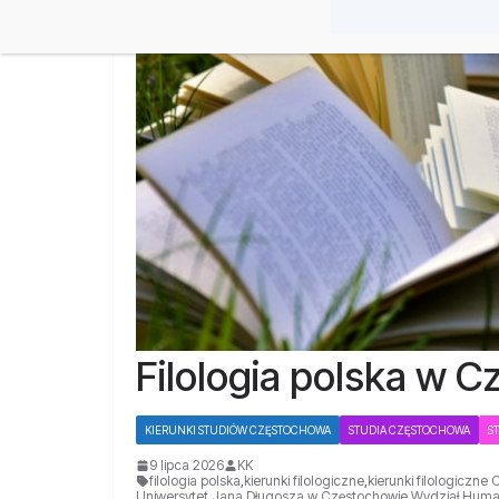
Filologia polska w 
KIERUNKI STUDIÓW CZĘSTOCHOWA
STUDIA CZĘSTOCHOWA
S
9 lipca 2026
KK
filologia polska
,
kierunki filologiczne
,
kierunki filologiczn
Uniwersytet Jana Długosza w Częstochowie
,
Wydział Huma