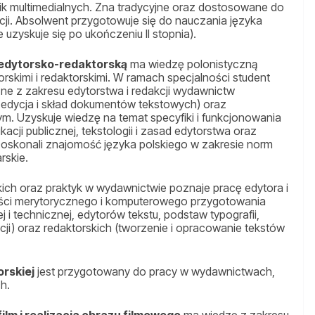
ik multimedialnych. Zna tradycyjne oraz dostosowane do
i. Absolwent przygotowuje się do nauczania języka
 uzyskuje się po ukończeniu II stopnia).
 edytorsko-redaktorską
ma wiedzę polonistyczną
orskimi i redaktorskimi. W ramach specjalności student
ne z zakresu edytorstwa i redakcji wydawnictw
 edycja i skład dokumentów tekstowych) oraz
. Uzyskuje wiedzę na temat specyfiki i funkcjonowania
ji publicznej, tekstologii i zasad edytorstwa oraz
 Doskonali znajomość języka polskiego w zakresie norm
rskie.
kich oraz praktyk w wydawnictwie poznaje pracę edytora i
ości merytorycznego i komputerowego przygotowania
j i technicznej, edytorów tekstu, podstaw typografii,
acji) oraz redaktorskich (tworzenie i opracowanie tekstów
rskiej
jest przygotowany do pracy w wydawnictwach,
ch.
film i realizacja obrazu filmowego
ma wiedzę z zakresu