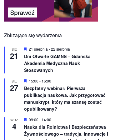
Zbliżające się wydarzenia
W
21 sierpnia
-
22 sierpnia
SIE
21
y
Dni Otwarte GAMNS – Gdańska
r
Akademia Medyczna Nauk
ó
ż
Stosowanych
n
i
W
15:00
-
16:00
SIE
o
27
y
Bezpłatny webinar: Pierwsza
n
r
e
publikacja naukowa. Jak przygotować
ó
ż
manuskrypt, który ma szansę zostać
n
opublikowany?
i
o
W
09:00
-
14:00
WRZ
n
4
y
e
Nauka dla Rolnictwa i Bezpieczeństwa
r
Żywnościowego – tradycja, innowacje i
ó
ż