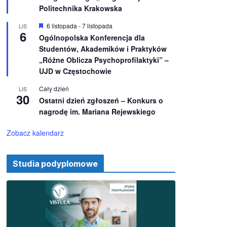
e
ż
Politechnika Krakowska
n
i
W
6 listopada
-
7 listopada
LIS
o
6
y
Ogólnopolska Konferencja dla
n
r
e
Studentów, Akademików i Praktyków
ó
ż
„Różne Oblicza Psychoprofilaktyki” –
n
UJD w Częstochowie
i
o
Cały dzień
LIS
n
30
e
Ostatni dzień zgłoszeń – Konkurs o
nagrodę im. Mariana Rejewskiego
Zobacz kalendarz
Studia podyplomowe