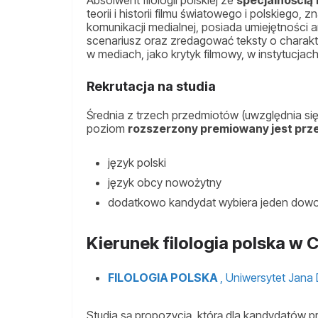
teorii i historii filmu światowego i polskiego, 
komunikacji medialnej, posiada umiejętności an
scenariusz oraz zredagować teksty o charak
w mediach, jako krytyk filmowy, w instytucjach
Rekrutacja na studia
Średnia z trzech przedmiotów (uwzględnia się
poziom
rozszerzony premiowany jest prze
język polski
język obcy nowożytny
dodatkowo kandydat wybiera jeden dowo
Kierunek filologia polska w
FILOLOGIA POLSKA
, Uniwersytet Jan
Studia są propozycją, którą dla kandydatów 