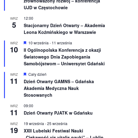
zrównoważony rozwój – konferencja
n
UJD w Częstochowie
i
o
12:00
WRZ
n
5
e
Stacjonarny Dzień Otwarty – Akademia
Leona Koźmińskiego w Warszawie
W
10 września
-
11 września
WRZ
10
y
II Ogólnopolska Konferencja z okazji
r
Światowego Dnia Zapobiegania
ó
ż
Samobójstwom – Uniwersytet Gdański
n
i
W
Cały dzień
WRZ
o
11
y
Dzień Otwarty GAMNS – Gdańska
n
r
e
Akademia Medyczna Nauk
ó
ż
Stosowanych
n
i
09:00
WRZ
o
11
Dzień Otwarty PJATK w Gdańsku
n
e
19 września
-
25 września
WRZ
19
XXII Lubelski Festiwal Nauki
„Ciekawość vis vitalis nauki” – Lublin