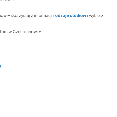
ów – skorzystaj z informacji
rodzaje studiów
i wybierz
udiom w Częstochowie:
e