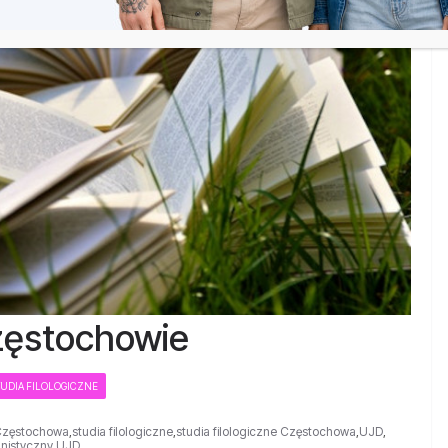
Częstochowie
TUDIA FILOLOGICZNE
e Częstochowa
,
studia filologiczne
,
studia filologiczne Częstochowa
,
UJD
,
nistyczny UJD