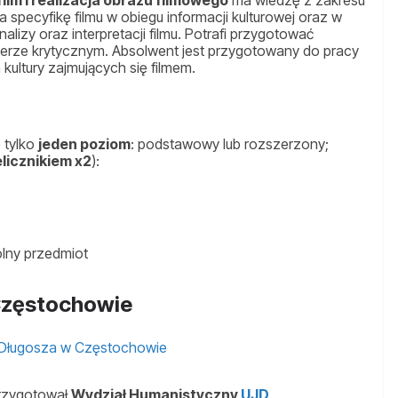
zna specyfikę filmu w obiegu informacji kulturowej oraz w
alizy oraz interpretacji filmu. Potrafi przygotować
terze krytycznym. Absolwent jest przygotowany do pracy
 kultury zajmujących się filmem.
 tylko
jeden poziom
: podstawowy lub rozszerzony;
licznikiem x2
):
lny przedmiot
 Częstochowie
a Długosza w Częstochowie
przygotował
Wydział Humanistyczny
UJD
.