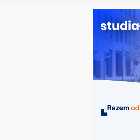
piątek, 7 sierpnia, 2026
Ostatnie wpisy:
Dodatkowa r
Długosza w 
Biotechnolo
Zarządzanie
Turystyka – 
Oceanotechn
MIASTA
UCZELNIE
KIERUNKI