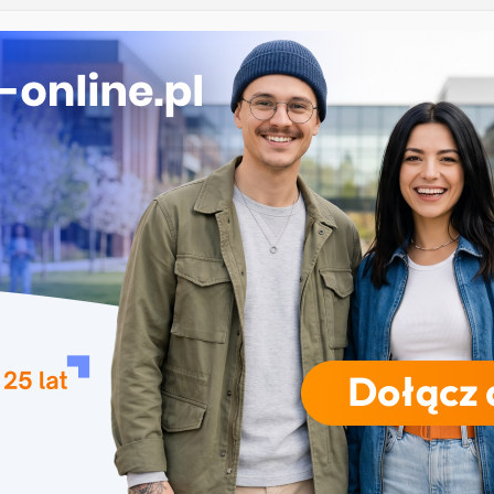
ekrutacja na studia na UJD – Uniwersytet Jana
Częstochowie
gia – Uniwersytet Przyrodniczy w Poznaniu
 w turystyce w Katowicach
Uniwersytet Wrocławski
ika w Szczecinie
RODZAJE STUDIÓW
REKRUTACJA
DRZWI OTWARTE
TO