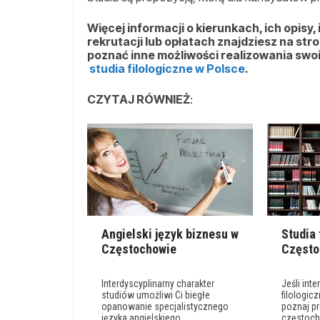
Więcej informacji o kierunkach, ich opisy,
rekrutacji lub opłatach znajdziesz na stro
poznać inne możliwości realizowania swoi
studia filologiczne w Polsce
.
CZYTAJ RÓWNIEŻ
:
Angielski język biznesu w
Studia 
Częstochowie
Często
Interdyscyplinarny charakter
Jeśli inte
studiów umożliwi Ci biegłe
filologi
opanowanie specjalistycznego
poznaj p
języka angielskiego.
częstoc