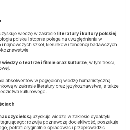
?
uzyskuje wiedzę w zakresie
literatury i kultury polskiej
ilologia polska I stopnia polega na uwzględnieniu w
h i najnowszych szkół, kierunków i tendencji badawczych
ęzykoznawstwie.
z wiedzy o teatrze i filmie oraz kulturze
, w tym treści,
owej.
enie absolwentów w pogłębioną wiedzę humanistyczną
nkową w zakresie literatury oraz językoznawstwa, a także
ziedzictwa kulturowego.
ściach
 nauczycielską
uzyskuje wiedzę w zakresie dydaktyki
a integrującego; rozwija poznawczą dociekliwość, poszukuje
o; potrafi oryginalnie opracować i przeprowadzić