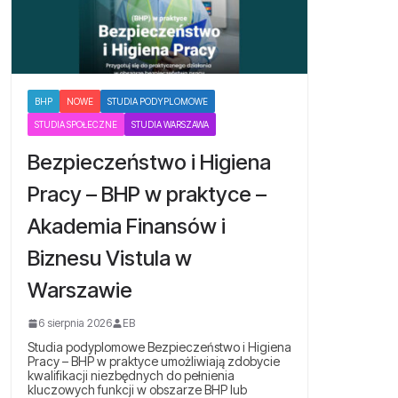
BHP
NOWE
STUDIA PODYPLOMOWE
STUDIA SPOŁECZNE
STUDIA WARSZAWA
Bezpieczeństwo i Higiena
Pracy – BHP w praktyce –
Akademia Finansów i
Biznesu Vistula w
Warszawie
6 sierpnia 2026
EB
Studia podyplomowe Bezpieczeństwo i Higiena
Pracy – BHP w praktyce umożliwiają zdobycie
kwalifikacji niezbędnych do pełnienia
kluczowych funkcji w obszarze BHP lub