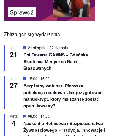
Zbliżające się wydarzenia
W
21 sierpnia
-
22 sierpnia
SIE
21
y
Dni Otwarte GAMNS – Gdańska
r
Akademia Medyczna Nauk
ó
ż
Stosowanych
n
i
W
15:00
-
16:00
SIE
o
27
y
Bezpłatny webinar: Pierwsza
n
r
e
publikacja naukowa. Jak przygotować
ó
ż
manuskrypt, który ma szansę zostać
n
opublikowany?
i
o
W
09:00
-
14:00
WRZ
n
4
y
e
Nauka dla Rolnictwa i Bezpieczeństwa
r
Żywnościowego – tradycja, innowacje i
ó
ż