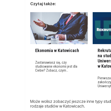
Czytaj także:
Ekonomia w Katowicach
Rekrut
na stu
Uniwer
Zastanawiasz się, czy
w Kato
studiowanie ekonomii jest dla
Ciebie? Zobacz, czym…
Pierwsza 
zakończył
Uniwersy
Może wolisz zobaczyć jeszcze inne typy studi
rodzaje studiów w Katowicach.