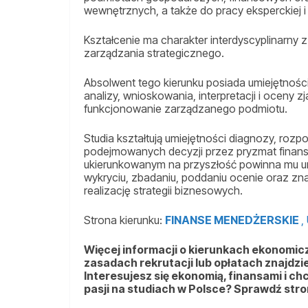
wewnętrznych, a także do pracy eksperckiej i
Kształcenie ma charakter interdyscyplinarny 
zarządzania strategicznego.
Absolwent tego kierunku posiada umiejętnośc
analizy, wnioskowania, interpretacji i oceny
funkcjonowanie zarządzanego podmiotu.
Studia kształtują umiejętności diagnozy, roz
podejmowanych decyzji przez pryzmat finan
ukierunkowanym na przyszłość powinna mu um
wykryciu, zbadaniu, poddaniu ocenie oraz zn
realizację strategii biznesowych.
Strona kierunku:
FINANSE MENEDŻERSKIE
,
Więcej informacji o kierunkach ekonomiczn
zasadach rekrutacji lub opłatach znajdzi
Interesujesz się ekonomią, finansami i c
pasji na studiach w Polsce? Sprawdź str