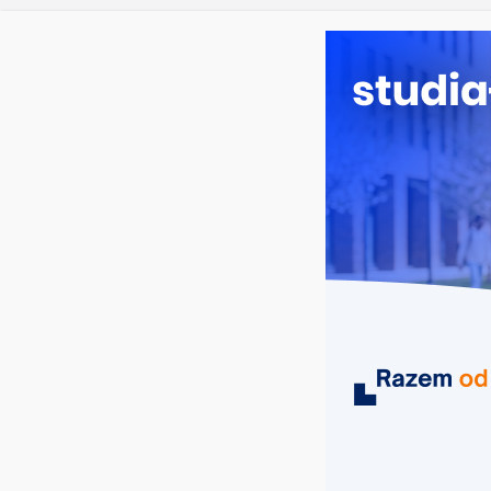
sobota, 8 sierpnia, 2026
Ostatnie wpisy:
Rekrutacja
Opolu
Rekrutacja 
Krakowie: k
Rekrutacja 
kierunki, te
Informatyka
Uniwersytet
MIASTA
UCZELNIE
KIERUNKI