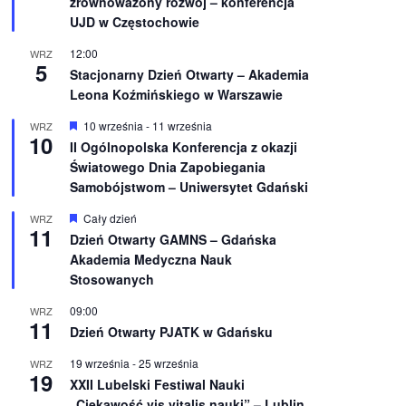
zrównoważony rozwój – konferencja
n
UJD w Częstochowie
i
o
12:00
WRZ
n
5
e
Stacjonarny Dzień Otwarty – Akademia
Leona Koźmińskiego w Warszawie
W
10 września
-
11 września
WRZ
10
y
II Ogólnopolska Konferencja z okazji
r
Światowego Dnia Zapobiegania
ó
ż
Samobójstwom – Uniwersytet Gdański
n
i
W
Cały dzień
WRZ
o
11
y
Dzień Otwarty GAMNS – Gdańska
n
r
e
Akademia Medyczna Nauk
ó
ż
Stosowanych
n
i
09:00
WRZ
o
11
Dzień Otwarty PJATK w Gdańsku
n
e
19 września
-
25 września
WRZ
19
XXII Lubelski Festiwal Nauki
„Ciekawość vis vitalis nauki” – Lublin