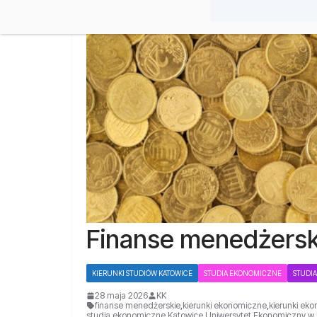
Finanse menedżersk
KIERUNKI STUDIÓW KATOWICE
STUDIA EKONOMICZNE
STUDIA
28 maja 2026
KK
finanse menedżerskie
,
kierunki ekonomiczne
,
kierunki ek
studia ekonomiczne Katowice
,
Uniwersytet Ekonomiczny w