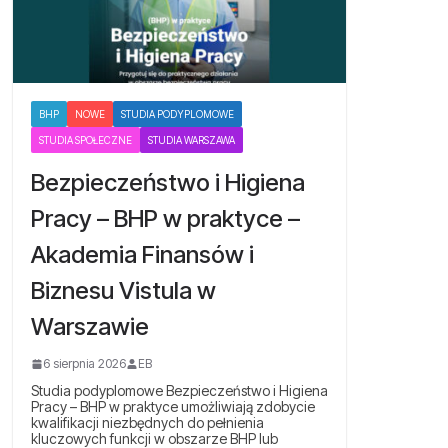
BHP
NOWE
STUDIA PODYPLOMOWE
STUDIA SPOŁECZNE
STUDIA WARSZAWA
Bezpieczeństwo i Higiena
Pracy – BHP w praktyce –
Akademia Finansów i
Biznesu Vistula w
Warszawie
6 sierpnia 2026
EB
Studia podyplomowe Bezpieczeństwo i Higiena
Pracy – BHP w praktyce umożliwiają zdobycie
kwalifikacji niezbędnych do pełnienia
kluczowych funkcji w obszarze BHP lub