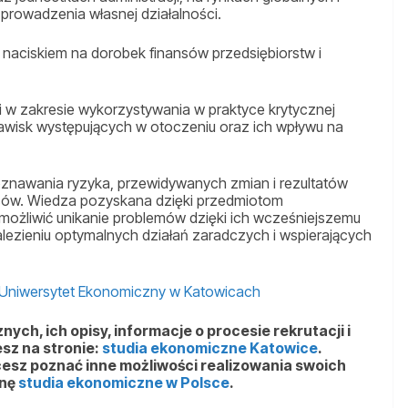
 prowadzenia własnej działalności.
z naciskiem na dorobek finansów przedsiębiorstw i
i w zakresie wykorzystywania w praktyce krytycznej
 zjawisk występujących w otoczeniu oraz ich wpływu na
poznawania ryzyka, przewidywanych zmian i rezultatów
sów. Wiedza pozyskana dzięki przedmiotom
ożliwić unikanie problemów dzięki ich wcześniejszemu
alezieniu optymalnych działań zaradczych i wspierających
 Uniwersytet Ekonomiczny w Katowicach
ych, ich opisy, informacje o procesie rekrutacji i
esz na stronie:
studia ekonomiczne Katowice
.
hcesz poznać inne możliwości realizowania swoich
onę
studia ekonomiczne w Polsce
.