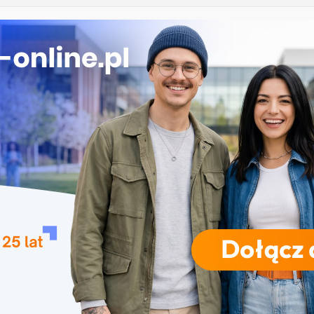
 na studia 2027/2028 na uczelnie państwowe w
na studia 2027/2028 – Uniwersytet Rolniczy w
ierunki, terminy, zasady
na studia 2027/28 – Uniwersytet Medyczny w Łodzi:
rminy, zasady
 medyczna w Lublinie
 Przyrodniczy w Poznaniu kierunki studiów 2027/28
RODZAJE STUDIÓW
REKRUTACJA
DRZWI OTWARTE
TO