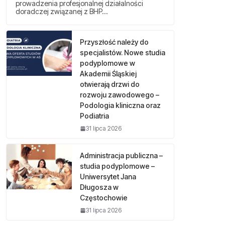
prowadzenia profesjonalnej działalności
doradczej związanej z BHP…
Przyszłość należy do
specjalistów. Nowe studia
podyplomowe w
Akademii Śląskiej
otwierają drzwi do
rozwoju zawodowego –
Podologia kliniczna oraz
Podiatria
31 lipca 2026
Administracja publiczna –
studia podyplomowe –
Uniwersytet Jana
Długosza w
Częstochowie
31 lipca 2026