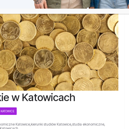
ie w Katowicach
 KATOWICE
onomiczne Katowice
,
kierunki studiów Katowice
,
studia ekonomiczne
,
 Katowicach