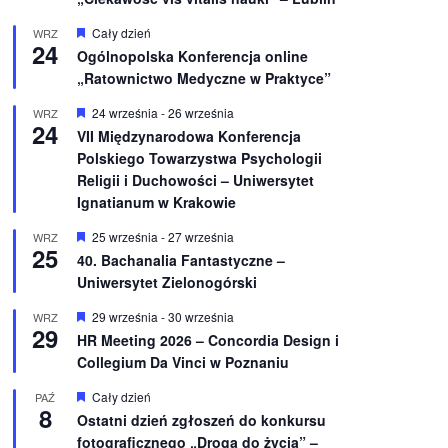
W
Cały dzień
WRZ
24
y
Ogólnopolska Konferencja online
r
„Ratownictwo Medyczne w Praktyce”
ó
ż
n
W
24 września
-
26 września
WRZ
24
i
y
VII Międzynarodowa Konferencja
o
r
Polskiego Towarzystwa Psychologii
n
ó
e
ż
Religii i Duchowości – Uniwersytet
n
Ignatianum w Krakowie
i
o
W
25 września
-
27 września
WRZ
n
25
y
e
40. Bachanalia Fantastyczne –
r
Uniwersytet Zielonogórski
ó
ż
n
W
29 września
-
30 września
WRZ
29
i
y
HR Meeting 2026 – Concordia Design i
o
r
Collegium Da Vinci w Poznaniu
n
ó
e
ż
n
W
Cały dzień
PAŹ
8
i
y
Ostatni dzień zgłoszeń do konkursu
o
r
fotograficznego „Droga do życia” –
n
ó