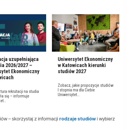
acja uzupełniająca
Uniwersytet Ekonomiczny
dia 2026/2027 –
w Katowicach kierunki
sytet Ekonomiczny
studiów 2027
wicach
Zobacz, jakie propozycje studiów
I stopnia ma dla Ciebie
tura rekrutacji na studia
Uniwersytet…
a się – informuje
tet…
ów – skorzystaj z informacji
rodzaje studiów
i wybierz