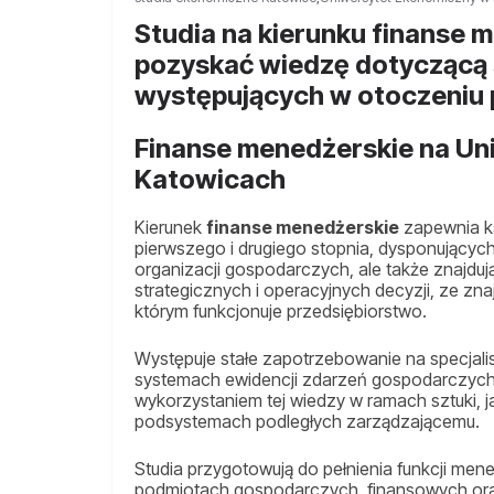
Studia na kierunku finanse 
pozyskać wiedzę dotyczącą 
występujących w otoczeniu
Finanse menedżerskie na U
Katowicach
Kierunek
finanse menedżerskie
zapewnia ks
pierwszego i drugiego stopnia, dysponujących
organizacji gospodarczych, ale także znajd
strategicznych i operacyjnych decyzji, ze 
którym funkcjonuje przedsiębiorstwo.
Występuje stałe zapotrzebowanie na specjalis
systemach ewidencji zdarzeń gospodarczych,
wykorzystaniem tej wiedzy w ramach sztuki, j
podsystemach podległych zarządzającemu.
Studia przygotowują do pełnienia funkcji me
podmiotach gospodarczych, finansowych oraz 