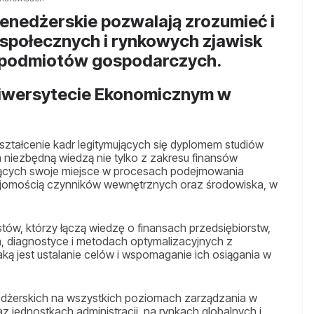
menedżerskie pozwalają zrozumieć i
społecznych i rynkowych zjawisk
 podmiotów gospodarczych.
niwersytecie Ekonomicznym w
ztałcenie kadr legitymujących się dyplomem studiów
 niezbędną wiedzą nie tylko z zakresu finansów
ujących swoje miejsce w procesach podejmowania
znajomością czynników wewnętrznych oraz środowiska, w
tów, którzy łączą wiedzę o finansach przedsiębiorstw,
 diagnostyce i metodach optymalizacyjnych z
aką jest ustalanie celów i wspomaganie ich osiągania w
nedżerskich na wszystkich poziomach zarządzania w
jednostkach administracji, na rynkach globalnych i