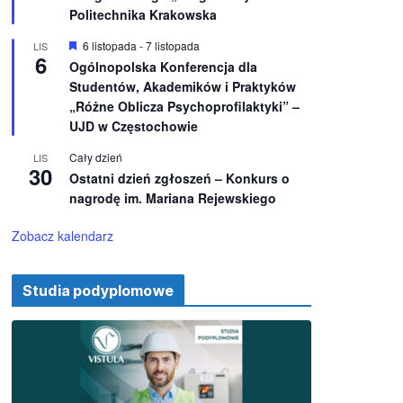
e
ż
Politechnika Krakowska
n
i
W
6 listopada
-
7 listopada
LIS
o
6
y
Ogólnopolska Konferencja dla
n
r
e
Studentów, Akademików i Praktyków
ó
ż
„Różne Oblicza Psychoprofilaktyki” –
n
UJD w Częstochowie
i
o
Cały dzień
LIS
n
30
e
Ostatni dzień zgłoszeń – Konkurs o
nagrodę im. Mariana Rejewskiego
Zobacz kalendarz
Studia podyplomowe