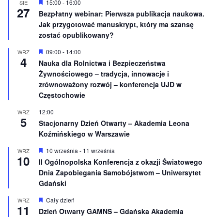
n
W
15:00
-
16:00
SIE
27
i
y
Bezpłatny webinar: Pierwsza publikacja naukowa.
o
r
Jak przygotować manuskrypt, który ma szansę
n
ó
e
ż
zostać opublikowany?
n
i
W
09:00
-
14:00
WRZ
o
4
y
Nauka dla Rolnictwa i Bezpieczeństwa
n
r
e
Żywnościowego – tradycja, innowacje i
ó
ż
zrównoważony rozwój – konferencja UJD w
n
Częstochowie
i
o
12:00
WRZ
n
5
e
Stacjonarny Dzień Otwarty – Akademia Leona
Koźmińskiego w Warszawie
W
10 września
-
11 września
WRZ
10
y
II Ogólnopolska Konferencja z okazji Światowego
r
Dnia Zapobiegania Samobójstwom – Uniwersytet
ó
ż
Gdański
n
i
W
Cały dzień
WRZ
o
11
y
Dzień Otwarty GAMNS – Gdańska Akademia
n
r