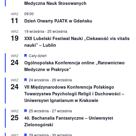
e
Medyczna Nauk Stosowanych
ó
ż
n
09:00
WRZ
11
i
Dzień Otwarty PJATK w Gdańsku
o
n
19 września
-
25 września
WRZ
e
19
XXII Lubelski Festiwal Nauki „Ciekawość vis vitalis
nauki” – Lublin
W
Cały dzień
WRZ
24
y
Ogólnopolska Konferencja online „Ratownictwo
r
Medyczne w Praktyce”
ó
ż
n
W
24 września
-
26 września
WRZ
24
i
y
VII Międzynarodowa Konferencja Polskiego
o
r
Towarzystwa Psychologii Religii i Duchowości –
n
ó
e
ż
Uniwersytet Ignatianum w Krakowie
n
i
W
25 września
-
27 września
WRZ
o
25
y
40. Bachanalia Fantastyczne – Uniwersytet
n
r
e
Zielonogórski
ó
ż
n
W
29 września
-
30 września
WRZ