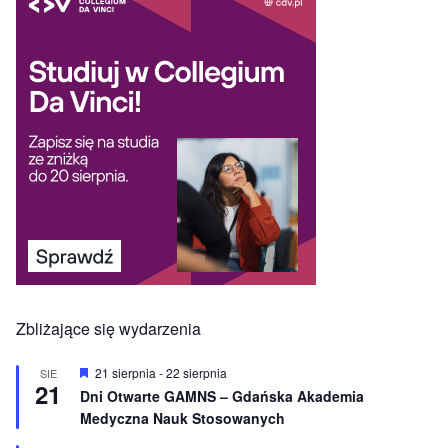
Zbliżające się wydarzenia
W
21 sierpnia
-
22 sierpnia
SIE
21
y
Dni Otwarte GAMNS – Gdańska Akademia
r
Medyczna Nauk Stosowanych
ó
ż