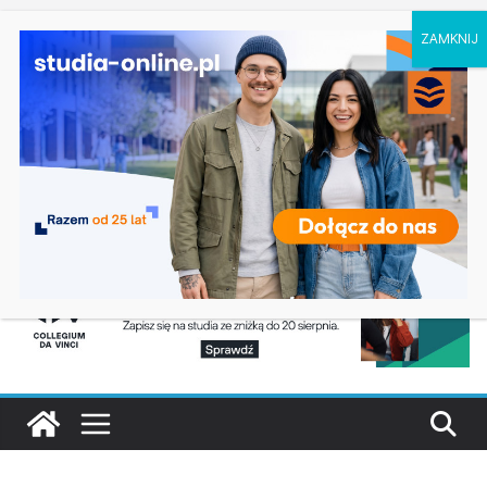
niedziela, 9 sierpnia, 2026
Ostatnie wpisy:
Ratownictwo medyczne w Olsztynie
Logistyka w Koszalinie
Informatyka w Nysie
Filozofia w Szczecinie
Geografia w Gdańsku