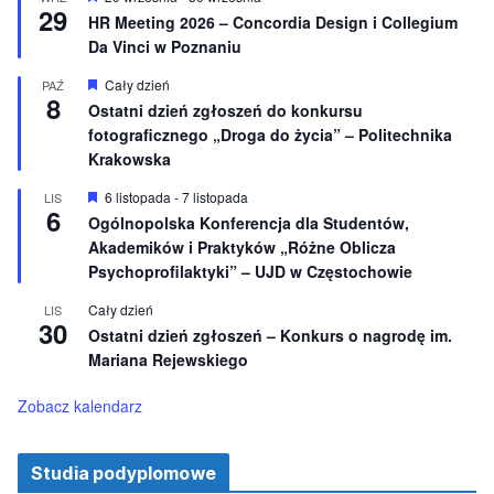
29
i
y
HR Meeting 2026 – Concordia Design i Collegium
o
r
Da Vinci w Poznaniu
n
ó
e
ż
n
W
Cały dzień
PAŹ
8
i
y
Ostatni dzień zgłoszeń do konkursu
o
r
fotograficznego „Droga do życia” – Politechnika
n
ó
e
ż
Krakowska
n
i
W
6 listopada
-
7 listopada
LIS
o
6
y
Ogólnopolska Konferencja dla Studentów,
n
r
e
Akademików i Praktyków „Różne Oblicza
ó
ż
Psychoprofilaktyki” – UJD w Częstochowie
n
i
Cały dzień
LIS
o
30
Ostatni dzień zgłoszeń – Konkurs o nagrodę im.
n
e
Mariana Rejewskiego
Zobacz kalendarz
Studia podyplomowe