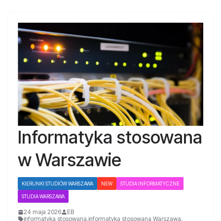
Informatyka stosowana
w Warszawie
KIERUNKI STUDIÓW WARSZAWA
NEW
STUDIA INFORMATYCZNE
STUDIA WARSZAWA
24 maja 2026
EB
informatyka stosowana
,
informatyka stosowana Warszawa
,