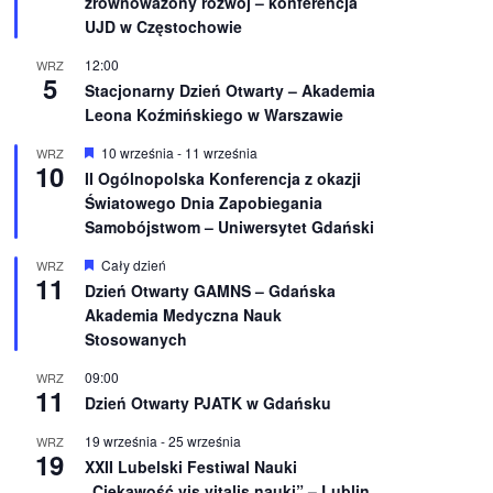
zrównoważony rozwój – konferencja
n
UJD w Częstochowie
i
o
12:00
WRZ
n
5
e
Stacjonarny Dzień Otwarty – Akademia
Leona Koźmińskiego w Warszawie
W
10 września
-
11 września
WRZ
10
y
II Ogólnopolska Konferencja z okazji
r
Światowego Dnia Zapobiegania
ó
ż
Samobójstwom – Uniwersytet Gdański
n
i
W
Cały dzień
WRZ
o
11
y
Dzień Otwarty GAMNS – Gdańska
n
r
e
Akademia Medyczna Nauk
ó
ż
Stosowanych
n
i
09:00
WRZ
o
11
Dzień Otwarty PJATK w Gdańsku
n
e
19 września
-
25 września
WRZ
19
XXII Lubelski Festiwal Nauki
„Ciekawość vis vitalis nauki” – Lublin