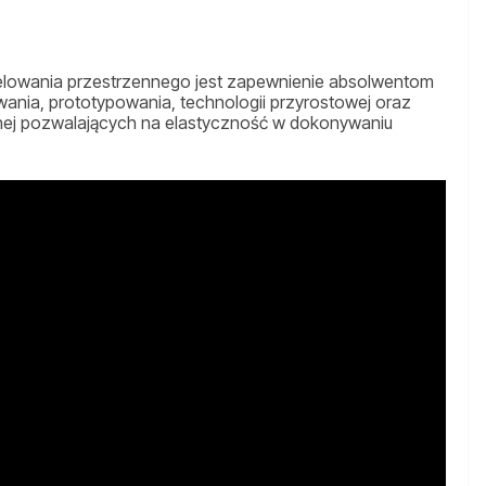
delowania przestrzennego jest zapewnienie absolwentom
nia, prototypowania, technologii przyrostowej oraz
cznej pozwalających na elastyczność w dokonywaniu