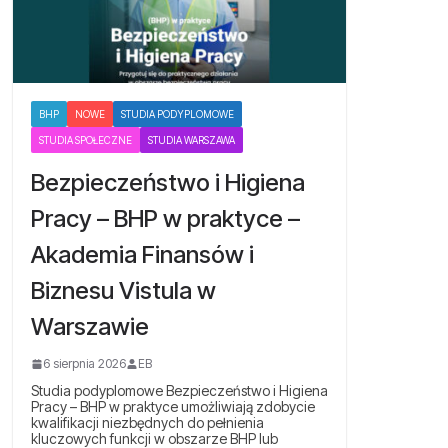
BHP
NOWE
STUDIA PODYPLOMOWE
STUDIA SPOŁECZNE
STUDIA WARSZAWA
Bezpieczeństwo i Higiena
Pracy – BHP w praktyce –
Akademia Finansów i
Biznesu Vistula w
Warszawie
6 sierpnia 2026
EB
Studia podyplomowe Bezpieczeństwo i Higiena
Pracy – BHP w praktyce umożliwiają zdobycie
kwalifikacji niezbędnych do pełnienia
kluczowych funkcji w obszarze BHP lub