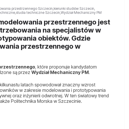
lowania przestrzennego Szczecin
,
kierunki studiów Szczecin
,
echniczne
,
studia techniczne Szczecin
,
Wydział Mechaniczny PM
 modelowania przestrzennego jest
trzebowania na specjalistów w
totypowania obiektów. Gdzie
owania przestrzennego w
 przestrzennego
, które proponuje kandydatom
dzone są przez
Wydział Mechaniczny PM
.
 kilkunastu latach spowodował znaczny wzrost
owników w zakresie modelowania i prototypowania
wnej oraz inżynierii odwrotnej. W ten światowy trend
 także Politechnika Morska w Szczecinie.