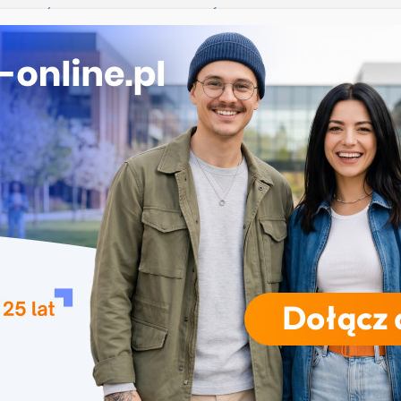
ekrutacja na studia na UJD – Uniwersytet Jana
 Częstochowie
gia – Uniwersytet Przyrodniczy w Poznaniu
e w turystyce w Katowicach
 Uniwersytet Wrocławski
nika w Szczecinie
RODZAJE STUDIÓW
REKRUTACJA
DRZWI OTWARTE
TO