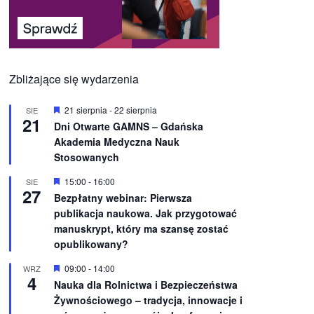
Zbliżające się wydarzenia
W
21 sierpnia
-
22 sierpnia
SIE
21
y
Dni Otwarte GAMNS – Gdańska
r
Akademia Medyczna Nauk
ó
ż
Stosowanych
n
i
W
15:00
-
16:00
SIE
o
27
y
Bezpłatny webinar: Pierwsza
n
r
e
publikacja naukowa. Jak przygotować
ó
ż
manuskrypt, który ma szansę zostać
n
opublikowany?
i
o
W
09:00
-
14:00
WRZ
n
4
y
e
Nauka dla Rolnictwa i Bezpieczeństwa
r
Żywnościowego – tradycja, innowacje i
ó
ż