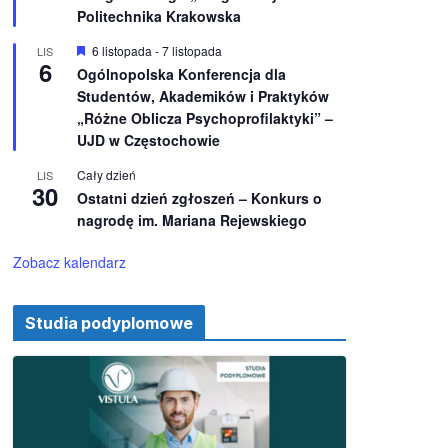
e
ż
Politechnika Krakowska
n
i
W
6 listopada
-
7 listopada
LIS
o
6
y
Ogólnopolska Konferencja dla
n
r
e
Studentów, Akademików i Praktyków
ó
ż
„Różne Oblicza Psychoprofilaktyki” –
n
UJD w Częstochowie
i
o
Cały dzień
LIS
n
30
e
Ostatni dzień zgłoszeń – Konkurs o
nagrodę im. Mariana Rejewskiego
Zobacz kalendarz
Studia podyplomowe