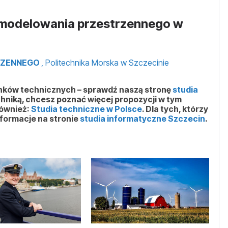
a modelowania przestrzennego w
RZENNEGO
, Politechnika Morska w Szczecinie
unków technicznych – sprawdź naszą stronę
studia
echniką, chcesz poznać więcej propozycji w tym
również:
Studia techniczne w Polsce
. Dla tych, którzy
nformacje na stronie
studia informatyczne Szczecin
.