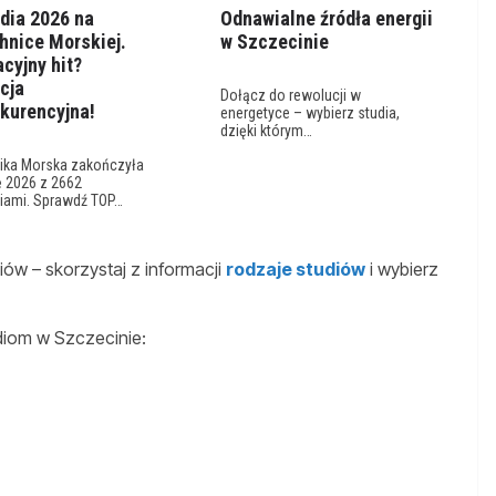
udia 2026 na
Odnawialne źródła energii
hnice Morskiej.
w Szczecinie
cyjny hit?
cja
Dołącz do rewolucji w
kurencyjna!
energetyce – wybierz studia,
dzięki którym…
nika Morska zakończyła
ę 2026 z 2662
iami. Sprawdź TOP…
ów – skorzystaj z informacji
rodzaje studiów
i wybierz
diom w Szczecinie: