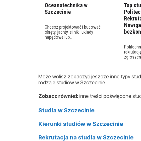
Oceanotechnika w
Top st
Szczecinie
Politec
Rekruta
Nawiga
Chcesz projektować i budować
bezkon
okręty, jachty, silniki, układy
napędowe lub…
Politech
rekrutacj
zgłoszen
Może wolisz zobaczyć jeszcze inne typy studi
rodzaje studiów w Szczecinie.
Zobacz również
inne treści poświęcone stu
Studia w Szczecinie
Kierunki studiów w Szczecinie
Rekrutacja na studia w Szczecinie