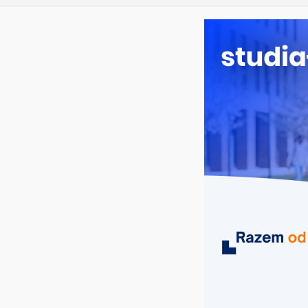
sobota, 8 sierpnia, 2026
Ostatnie wpisy:
Dodatkowa r
Długosza w
Biotechnolo
Zarządzani
Turystyka –
Oceanotech
MIASTA
UCZELNIE
KIERUNKI