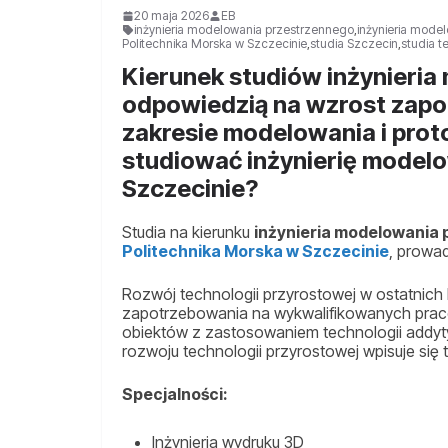
20 maja 2026
EB
inżynieria modelowania przestrzennego
,
inżynieria mode
Politechnika Morska w Szczecinie
,
studia Szczecin
,
studia t
Kierunek studiów inżynieria
odpowiedzią na wzrost zapo
zakresie modelowania i pro
studiować inżynierię model
Szczecinie?
Studia na kierunku
inżynieria modelowania
Politechnika Morska w Szczecinie
, prowa
Rozwój technologii przyrostowej w ostatnich
zapotrzebowania na wykwalifikowanych prac
obiektów z zastosowaniem technologii addyty
rozwoju technologii przyrostowej wpisuje się
Specjalności:
Inżynieria wydruku 3D