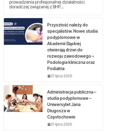
prowadzenia profesjonalnej działalności
doradczej związanej z BHP…
Przyszłość należy do
specjalistów. Nowe studia
podyplomowe w
Akademii Śląskiej
otwierają drzwi do
rozwoju zawodowego –
Podologia kliniczna oraz
Podiatria
31 lipca 2026
Administracja publiczna –
studia podyplomowe –
Uniwersytet Jana
Długosza w
Częstochowie
31 lipca 2026