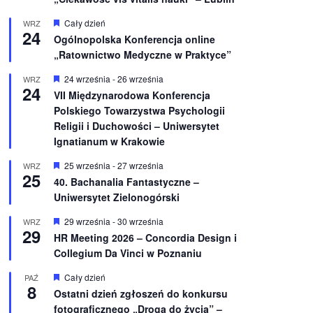
W
Cały dzień
WRZ
24
y
Ogólnopolska Konferencja online
r
„Ratownictwo Medyczne w Praktyce”
ó
ż
n
W
24 września
-
26 września
WRZ
24
i
y
VII Międzynarodowa Konferencja
o
r
Polskiego Towarzystwa Psychologii
n
ó
e
ż
Religii i Duchowości – Uniwersytet
n
Ignatianum w Krakowie
i
o
W
25 września
-
27 września
WRZ
n
25
y
e
40. Bachanalia Fantastyczne –
r
Uniwersytet Zielonogórski
ó
ż
n
W
29 września
-
30 września
WRZ
29
i
y
HR Meeting 2026 – Concordia Design i
o
r
Collegium Da Vinci w Poznaniu
n
ó
e
ż
n
W
Cały dzień
PAŹ
8
i
y
Ostatni dzień zgłoszeń do konkursu
o
r
fotograficznego „Droga do życia” –
n
ó