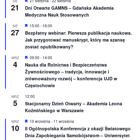
W
21 sierpnia
-
22 sierpnia
SIE
21
y
Dni Otwarte GAMNS – Gdańska Akademia
r
Medyczna Nauk Stosowanych
ó
ż
n
W
15:00
-
16:00
SIE
27
i
y
Bezpłatny webinar: Pierwsza publikacja naukowa.
o
r
Jak przygotować manuskrypt, który ma szansę
n
ó
e
ż
zostać opublikowany?
n
i
W
09:00
-
14:00
WRZ
o
4
y
Nauka dla Rolnictwa i Bezpieczeństwa
n
r
e
Żywnościowego – tradycja, innowacje i
ó
ż
zrównoważony rozwój – konferencja UJD w
n
Częstochowie
i
o
12:00
WRZ
n
5
e
Stacjonarny Dzień Otwarty – Akademia Leona
Koźmińskiego w Warszawie
W
10 września
-
11 września
WRZ
10
y
II Ogólnopolska Konferencja z okazji Światowego
r
Dnia Zapobiegania Samobójstwom – Uniwersytet
ó