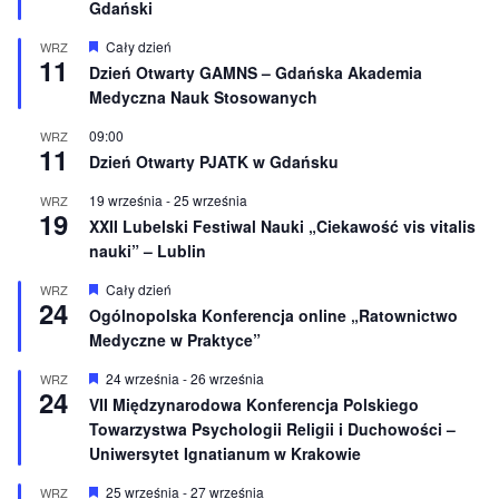
ż
Gdański
n
i
W
Cały dzień
WRZ
o
11
y
Dzień Otwarty GAMNS – Gdańska Akademia
n
r
e
Medyczna Nauk Stosowanych
ó
ż
n
09:00
WRZ
11
i
Dzień Otwarty PJATK w Gdańsku
o
n
19 września
-
25 września
WRZ
e
19
XXII Lubelski Festiwal Nauki „Ciekawość vis vitalis
nauki” – Lublin
W
Cały dzień
WRZ
24
y
Ogólnopolska Konferencja online „Ratownictwo
r
Medyczne w Praktyce”
ó
ż
n
W
24 września
-
26 września
WRZ
24
i
y
VII Międzynarodowa Konferencja Polskiego
o
r
Towarzystwa Psychologii Religii i Duchowości –
n
ó
e
ż
Uniwersytet Ignatianum w Krakowie
n
i
W
25 września
-
27 września
WRZ