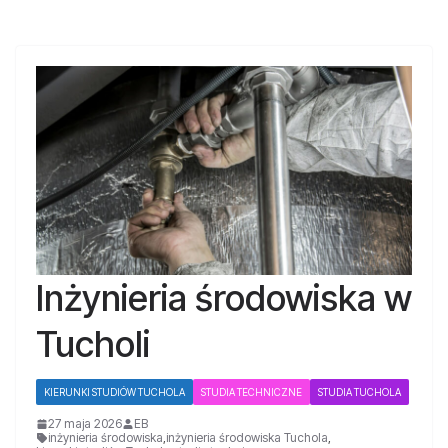
Inżynieria środowiska w
Tucholi
KIERUNKI STUDIÓW TUCHOLA
STUDIA TECHNICZNE
STUDIA TUCHOLA
27 maja 2026
EB
inżynieria środowiska
,
inżynieria środowiska Tuchola
,