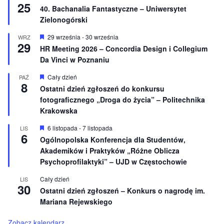
o
25
y
40. Bachanalia Fantastyczne – Uniwersytet
n
r
e
Zielonogórski
ó
ż
n
W
29 września
-
30 września
WRZ
29
i
y
HR Meeting 2026 – Concordia Design i Collegium
o
r
Da Vinci w Poznaniu
n
ó
e
ż
n
W
Cały dzień
PAŹ
8
i
y
Ostatni dzień zgłoszeń do konkursu
o
r
fotograficznego „Droga do życia” – Politechnika
n
ó
e
ż
Krakowska
n
i
W
6 listopada
-
7 listopada
LIS
o
6
y
Ogólnopolska Konferencja dla Studentów,
n
r
e
Akademików i Praktyków „Różne Oblicza
ó
ż
Psychoprofilaktyki” – UJD w Częstochowie
n
i
Cały dzień
LIS
o
30
Ostatni dzień zgłoszeń – Konkurs o nagrodę im.
n
e
Mariana Rejewskiego
Zobacz kalendarz