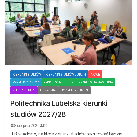
KIERUNKI STUDIÓW
KIERUNKI STUDIÓW LUBLIN
NOWE
REKRUTACJA 2027
REKRUTACJA LUBLIN
REKRUTACJA NA STUDIA
STUDIA LUBLIN
UCZELNIE
UCZELNIE LUBLIN
Politechnika Lubelska kierunki
studiów 2027/28
8 sierpnia 2026
KK
Już wiadomo, na które kierunki studiów rekrutować będzie