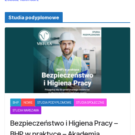
Studia podyplomowe
BHP
NOWE
STUDIA PODYPLOMOWE
STUDIA SPOŁECZNE
STUDIA WARSZAWA
Bezpieczeństwo i Higiena Pracy –
BHP w praktyce – Akademia