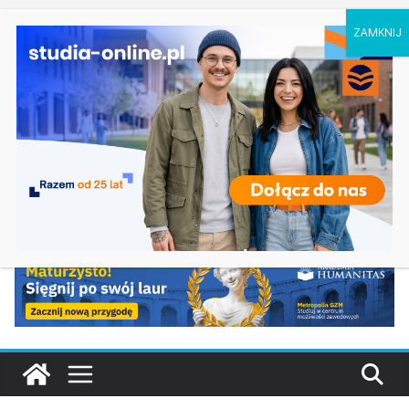
sobota, 8 sierpnia, 2026
Ostatnie
Informatyka medyczna w Lublinie
wpisy:
Uniwersytet Przyrodniczy w Poznaniu kierunki
studiów 2027/28
Psychologia w Olsztynie, zasady rekrutacji 2027
Zarządzanie, materiały i technologie w
energetyce w Rzeszowie
Politechnika Lubelska kierunki studiów 2027/28