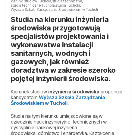
kierunki studiów Tuchola
,
studia techniczne
,
studia techniczne Tuchola
,
studia Tuchola
,
Wyższa Szkoła Zarządzania Środowiskiem w Tucholi
Studia na kierunku inżynieria
środowiska przygotowują
specjalistów projektowania i
wykonawstwa instalacji
sanitarnych, wodnych i
gazowych, jak również
doradztwa w zakresie szeroko
pojętej inżynierii środowiska.
Kierunek studiów
inżynieria środowiska
proponuje
kandydatom
Wyższa Szkoła Zarządzania
Środowiskiem w Tucholi
.
Studia na tym kierunku umiejscowione są w
dziedzinie nauk inżynieryjno-technicznych w
dyscyplinie naukowej inżynieria
środowiska, górnictwo i energetyka. Kształcenie