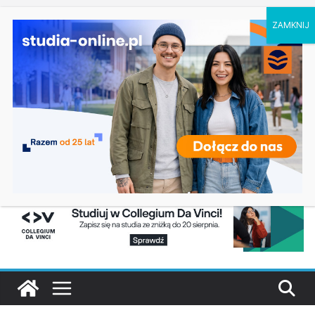
sobota, 8 sierpnia, 2026
Ostatnie
Zarządzanie kryzysowe – Uniwersytet Komisji
wpisy:
Edukacji Narodowej w Krakowie
Mechanika i projektowanie maszyn w Warszawie
Komunikacja promocyjna i kryzysowa w
Katowicach
Studia sportowe w Radomiu
Psychologia w biznesie – Uniwersytet WSB Merito
Bydgoszcz