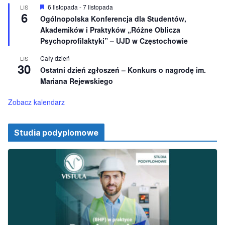
i
W
6 listopada
-
7 listopada
LIS
o
6
y
Ogólnopolska Konferencja dla Studentów,
n
r
e
Akademików i Praktyków „Różne Oblicza
ó
ż
Psychoprofilaktyki” – UJD w Częstochowie
n
i
Cały dzień
LIS
o
30
Ostatni dzień zgłoszeń – Konkurs o nagrodę im.
n
e
Mariana Rejewskiego
Zobacz kalendarz
Studia podyplomowe