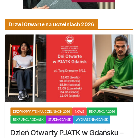
Drzwi Otwarte na uczelniach 2026
DRZWI OTWARTE NA UCZELNIACH 2026
NOWE
REKRUTACJA 2026
REKRUTACJA GDAŃSK
STUDIA GDAŃSK
WYDARZENIA GDAŃSK
Dzień Otwarty PJATK w Gdańsku –