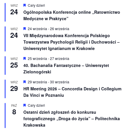
W
Cały dzień
WRZ
24
y
Ogólnopolska Konferencja online „Ratownictwo
r
Medyczne w Praktyce”
ó
ż
n
W
24 września
-
26 września
WRZ
24
i
y
VII Międzynarodowa Konferencja Polskiego
o
r
Towarzystwa Psychologii Religii i Duchowości –
n
ó
e
ż
Uniwersytet Ignatianum w Krakowie
n
i
W
25 września
-
27 września
WRZ
o
25
y
40. Bachanalia Fantastyczne – Uniwersytet
n
r
e
Zielonogórski
ó
ż
n
W
29 września
-
30 września
WRZ
29
i
y
HR Meeting 2026 – Concordia Design i Collegium
o
r
Da Vinci w Poznaniu
n
ó
e
ż
n
W
Cały dzień
PAŹ
8
i
y
Ostatni dzień zgłoszeń do konkursu
o
r
fotograficznego „Droga do życia” – Politechnika
n
ó
e
ż
Krakowska
n