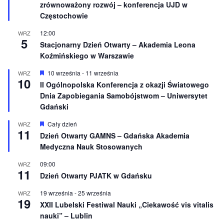
ż
zrównoważony rozwój – konferencja UJD w
n
Częstochowie
i
o
12:00
WRZ
n
5
e
Stacjonarny Dzień Otwarty – Akademia Leona
Koźmińskiego w Warszawie
W
10 września
-
11 września
WRZ
10
y
II Ogólnopolska Konferencja z okazji Światowego
r
Dnia Zapobiegania Samobójstwom – Uniwersytet
ó
ż
Gdański
n
i
W
Cały dzień
WRZ
o
11
y
Dzień Otwarty GAMNS – Gdańska Akademia
n
r
e
Medyczna Nauk Stosowanych
ó
ż
n
09:00
WRZ
11
i
Dzień Otwarty PJATK w Gdańsku
o
n
19 września
-
25 września
WRZ
e
19
XXII Lubelski Festiwal Nauki „Ciekawość vis vitalis
nauki” – Lublin