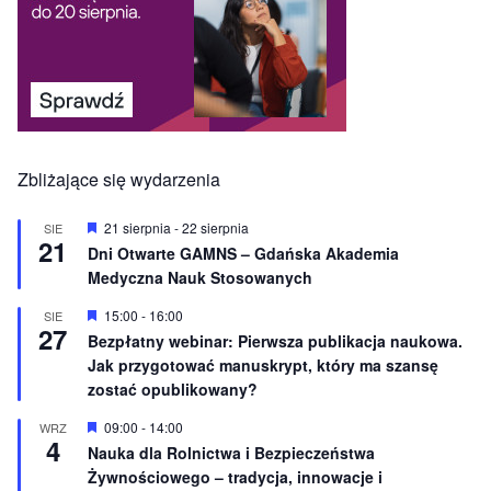
Zbliżające się wydarzenia
W
21 sierpnia
-
22 sierpnia
SIE
21
y
Dni Otwarte GAMNS – Gdańska Akademia
r
Medyczna Nauk Stosowanych
ó
ż
n
W
15:00
-
16:00
SIE
27
i
y
Bezpłatny webinar: Pierwsza publikacja naukowa.
o
r
Jak przygotować manuskrypt, który ma szansę
n
ó
e
ż
zostać opublikowany?
n
i
W
09:00
-
14:00
WRZ
o
4
y
Nauka dla Rolnictwa i Bezpieczeństwa
n
r
e
Żywnościowego – tradycja, innowacje i
ó